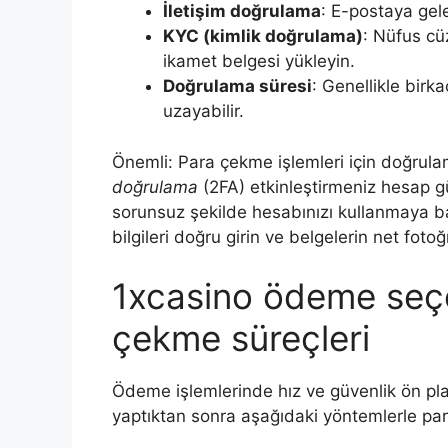
İletişim doğrulama
: E-postaya gel
KYC (kimlik doğrulama)
: Nüfus cü
ikamet belgesi yükleyin.
Doğrulama süresi
: Genellikle birk
uzayabilir.
Önemli: Para çekme işlemleri için doğrul
doğrulama
(2FA) etkinleştirmeniz hesap güv
sorunsuz şekilde hesabınızı kullanmaya ba
bilgileri doğru girin ve belgelerin net fotoğ
1xcasino ödeme seçe
çekme süreçleri
Ödeme işlemlerinde hız ve güvenlik ön plan
yaptıktan sonra aşağıdaki yöntemlerle para