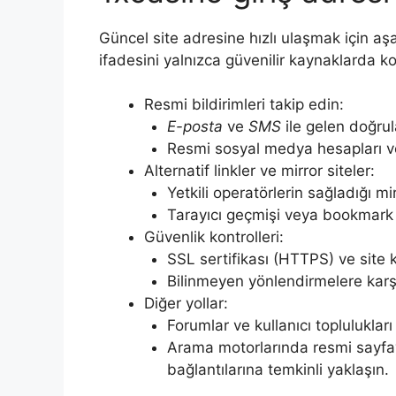
Güncel site adresine hızlı ulaşmak için aş
ifadesini yalnızca güvenilir kaynaklarda ko
Resmi bildirimleri takip edin:
E-posta
ve
SMS
ile gelen doğrul
Resmi sosyal medya hesapları ve 
Alternatif linkler ve mirror siteler:
Yetkili operatörlerin sağladığı mi
Tarayıcı geçmişi veya bookmark l
Güvenlik kontrolleri:
SSL sertifikası (HTTPS) ve site ki
Bilinmeyen yönlendirmelere karşı 
Diğer yollar:
Forumlar ve kullanıcı toplulukları
Arama motorlarında resmi sayfay
bağlantılarına temkinli yaklaşın.