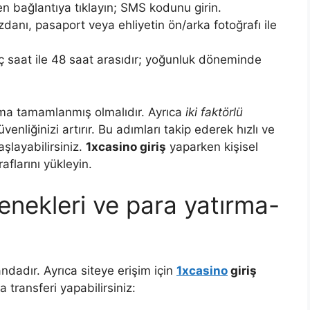
en bağlantıya tıklayın; SMS kodunu girin.
zdanı, pasaport veya ehliyetin ön/arka fotoğrafı ile
aç saat ile 48 saat arasıdır; yoğunluk döneminde
ama tamamlanmış olmalıdır. Ayrıca
iki faktörlü
enliğinizi artırır. Bu adımları takip ederek hızlı ve
şlayabilirsiniz.
1xcasino giriş
yaparken kişisel
raflarını yükleyin.
nekleri ve para yatırma-
dadır. Ayrıca siteye erişim için
1xcasino
giriş
 transferi yapabilirsiniz: