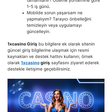
tamamlanır? Ödeme yöntemine göre
1-5 iş günü.
Mobilde sorun yaşarsam ne
yapmalıyım? Tarayıcı önbelleğini
temizleyin veya uygulamayı
güncelleyin.
1xcasino Giriş
bu bilgilere ek olarak sitenin
güncel giriş bilgilerine ulaşmak için resmi
kaynakları ve destek hattını kullanın; örnek
olarak
1xcasino
giriş
sayfasını ziyaret ederek
destekle iletişime geçebilirsiniz.