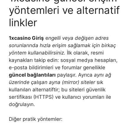
yöntemleri ve alternatif
linkler
1xcasino Giriş
e
ngelli veya değişen adres
sorunlarında hızla erişim sağlamak için birkaç
yöntem kullanabilirsiniz.
İlk olarak, resmi
kaynakları takip edin: sosyal medya hesapları,
e-posta bildirimleri ve forumlar genellikle
güncel bağlantıları
paylaşır. Ayrıca
aynı ağ
üzerinde çalışan ayna (mirror) siteler
sık
kullanılan alternatiftir; bu siteleri güvenlik
sertifikası (HTTPS) ve kullanıcı yorumları ile
doğrulayın.
Diğer pratik yöntemler: