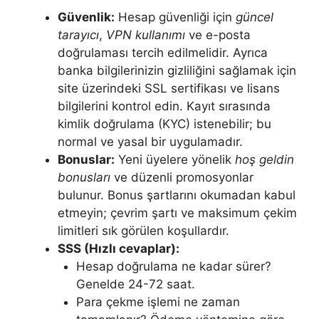
Güvenlik:
Hesap güvenliği için
güncel
tarayıcı
,
VPN kullanımı
ve e-posta
doğrulaması tercih edilmelidir. Ayrıca
banka bilgilerinizin gizliliğini sağlamak için
site üzerindeki SSL sertifikası ve lisans
bilgilerini kontrol edin. Kayıt sırasında
kimlik doğrulama (KYC) istenebilir; bu
normal ve yasal bir uygulamadır.
Bonuslar:
Yeni üyelere yönelik
hoş geldin
bonusları
ve düzenli promosyonlar
bulunur. Bonus şartlarını okumadan kabul
etmeyin; çevrim şartı ve maksimum çekim
limitleri sık görülen koşullardır.
SSS (Hızlı cevaplar):
Hesap doğrulama ne kadar sürer?
Genelde 24-72 saat.
Para çekme işlemi ne zaman