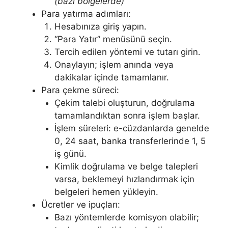
(bazı bölgelerde)
Para yatırma adımları:
Hesabınıza giriş yapın.
“Para Yatır” menüsünü seçin.
Tercih edilen yöntemi ve tutarı girin.
Onaylayın; işlem anında veya
dakikalar içinde tamamlanır.
Para çekme süreci:
Çekim talebi oluşturun, doğrulama
tamamlandıktan sonra işlem başlar.
İşlem süreleri: e-cüzdanlarda genelde
0, 24 saat, banka transferlerinde 1, 5
iş günü.
Kimlik doğrulama ve belge talepleri
varsa, beklemeyi hızlandırmak için
belgeleri hemen yükleyin.
Ücretler ve ipuçları:
Bazı yöntemlerde komisyon olabilir;