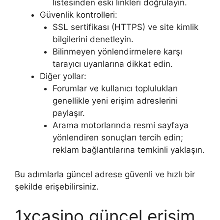
listesinden eski linkleri doğrulayın.
Güvenlik kontrolleri:
SSL sertifikası (HTTPS) ve site kimlik
bilgilerini denetleyin.
Bilinmeyen yönlendirmelere karşı
tarayıcı uyarılarına dikkat edin.
Diğer yollar:
Forumlar ve kullanıcı toplulukları
genellikle yeni erişim adreslerini
paylaşır.
Arama motorlarında resmi sayfaya
yönlendiren sonuçları tercih edin;
reklam bağlantılarına temkinli yaklaşın.
Bu adımlarla güncel adrese güvenli ve hızlı bir
şekilde erişebilirsiniz.
1xcasino güncel erişim