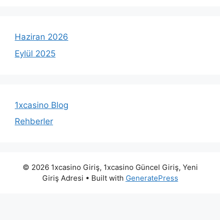
Haziran 2026
Eylül 2025
1xcasino Blog
Rehberler
© 2026 1xcasino Giriş, 1xcasino Güncel Giriş, Yeni
Giriş Adresi
• Built with
GeneratePress