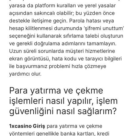
yarasa da platform kuralları ve yerel yasalar
açısından sakıncalı olabilir; bu yüzden önce
destekle iletişime geçin. Parola hatası veya
hesap kilitlenmesi durumunda ‘şifremi unuttum’
seçeneğini kullanarak sıfırlama talebi oluşturun
ve gerekli doğrulama adımlarını tamamlayın.
Uzun süreli sorunlarda müşteri hizmetlerine
ekran görüntüsü, hata kodu ve tarayıcı bilgileri
ile başvurmanız problemi hızla çözmeye
yardımcı olur.
Para yatırma ve çekme
işlemleri nasıl yapılır, işlem
güvenliğini nasıl sağlarım?
1xcasino Giriş
para yatırma ve çekme
yöntemleri genellikle banka kartları, kredi