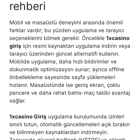
rehberi
Mobil ve masaüstü deneyimi arasında önemli
farklar vardır; bu yüzden
uygulama
ve
tarayıcı
seçeneklerini bilmek gerekir. Öncelikle
1xcasino
giriş
için resmi kaynaktan uygulama indirin veya
tarayıcı üzerinden güncel alternatifi kullanın.
Mobilde uygulama, daha hızlı bildirimler ve
dokunmatik optimizasyon sunar; ayrıca offline
önbellekleme sayesinde sayfa yüklemeleri
hızlanır. Masaüstünde ise geniş ekran, çoklu
pencere ve daha rahat bahis-maç takibi avantaj
sağlar.
1xcasino Giriş
uygulama kurulumunda izinleri
sınırlı tutun, otomatik güncellemeleri açık bırakın
ve bilinmeyen kaynaklardan indirmeyin.
Tarayıcıda
güvenli bağlantı (HTTPS)
ve eklenti