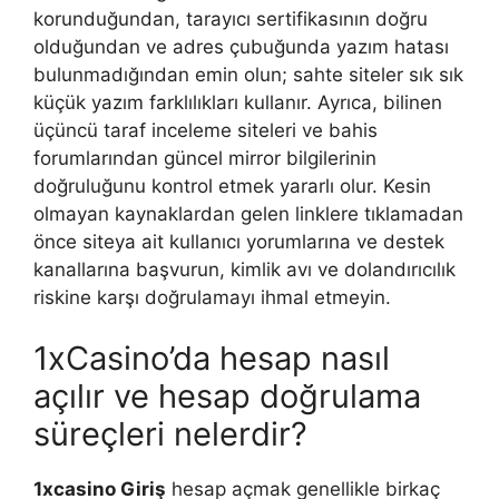
korunduğundan, tarayıcı sertifikasının doğru
olduğundan ve adres çubuğunda yazım hatası
bulunmadığından emin olun; sahte siteler sık sık
küçük yazım farklılıkları kullanır. Ayrıca, bilinen
üçüncü taraf inceleme siteleri ve bahis
forumlarından güncel mirror bilgilerinin
doğruluğunu kontrol etmek yararlı olur. Kesin
olmayan kaynaklardan gelen linklere tıklamadan
önce siteya ait kullanıcı yorumlarına ve destek
kanallarına başvurun, kimlik avı ve dolandırıcılık
riskine karşı doğrulamayı ihmal etmeyin.
1xCasino’da hesap nasıl
açılır ve hesap doğrulama
süreçleri nelerdir?
1xcasino Giriş
hesap açmak genellikle birkaç