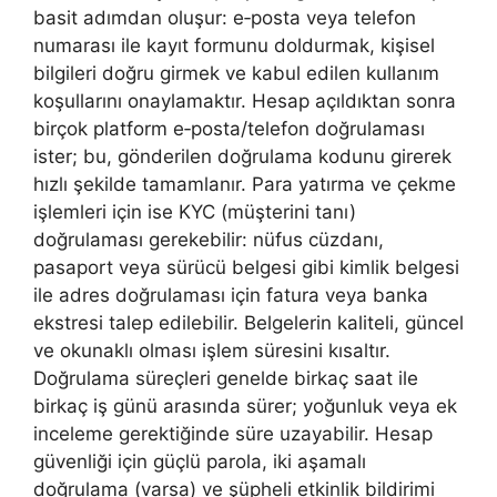
basit adımdan oluşur: e‑posta veya telefon
numarası ile kayıt formunu doldurmak, kişisel
bilgileri doğru girmek ve kabul edilen kullanım
koşullarını onaylamaktır. Hesap açıldıktan sonra
birçok platform e‑posta/telefon doğrulaması
ister; bu, gönderilen doğrulama kodunu girerek
hızlı şekilde tamamlanır. Para yatırma ve çekme
işlemleri için ise KYC (müşterini tanı)
doğrulaması gerekebilir: nüfus cüzdanı,
pasaport veya sürücü belgesi gibi kimlik belgesi
ile adres doğrulaması için fatura veya banka
ekstresi talep edilebilir. Belgelerin kaliteli, güncel
ve okunaklı olması işlem süresini kısaltır.
Doğrulama süreçleri genelde birkaç saat ile
birkaç iş günü arasında sürer; yoğunluk veya ek
inceleme gerektiğinde süre uzayabilir. Hesap
güvenliği için güçlü parola, iki aşamalı
doğrulama (varsa) ve şüpheli etkinlik bildirimi