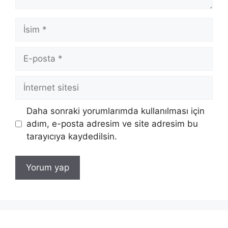
İsim
E-
posta
İnternet
sitesi
Daha sonraki yorumlarımda kullanılması için
adım, e-posta adresim ve site adresim bu
tarayıcıya kaydedilsin.