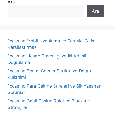
Ara
Ara
1xcasino Mobil Uygulama ve Tarayici Giris
Karsilastirmasi
1xcasino Hesap Guvenligi ve Iki Adimli
Dogrulama
1xcasino Bonus Cevrim Sartlari ve Dogru
Kullanimi
1xcasino Para Cekme Sureleri ve Sik Yasanan
Sorunlar
1xcasino Canli Casino Rulet ve Blackjack
Stratejileri