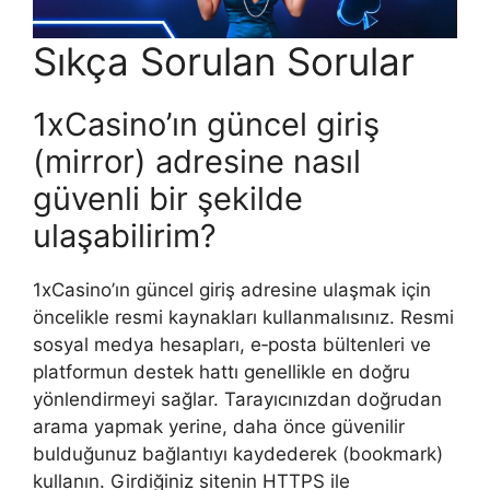
Sıkça Sorulan Sorular
1xCasino’ın güncel giriş
(mirror) adresine nasıl
güvenli bir şekilde
ulaşabilirim?
1xCasino’ın güncel giriş adresine ulaşmak için
öncelikle resmi kaynakları kullanmalısınız. Resmi
sosyal medya hesapları, e‑posta bültenleri ve
platformun destek hattı genellikle en doğru
yönlendirmeyi sağlar. Tarayıcınızdan doğrudan
arama yapmak yerine, daha önce güvenilir
bulduğunuz bağlantıyı kaydederek (bookmark)
kullanın. Girdiğiniz sitenin HTTPS ile