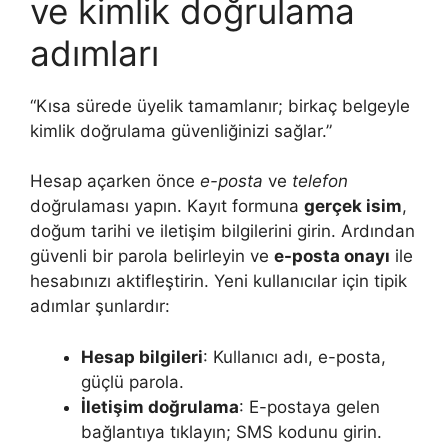
ve kimlik doğrulama
adımları
“Kısa sürede üyelik tamamlanır; birkaç belgeyle
kimlik doğrulama güvenliğinizi sağlar.”
Hesap açarken önce
e-posta
ve
telefon
doğrulaması yapın. Kayıt formuna
gerçek isim
,
doğum tarihi ve iletişim bilgilerini girin. Ardından
güvenli bir parola belirleyin ve
e-posta onayı
ile
hesabınızı aktifleştirin. Yeni kullanıcılar için tipik
adımlar şunlardır:
Hesap bilgileri
: Kullanıcı adı, e-posta,
güçlü parola.
İletişim doğrulama
: E-postaya gelen
bağlantıya tıklayın; SMS kodunu girin.