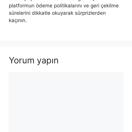
platformun ödeme politikalarını ve geri çekilme
sürelerini dikkatle okuyarak sürprizlerden
kaçının.
Yorum yapın
Yorum