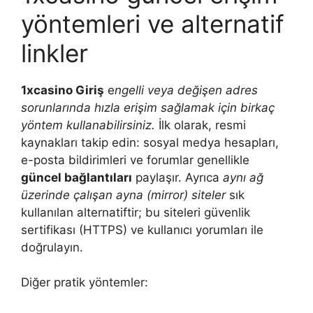
yöntemleri ve alternatif
linkler
1xcasino Giriş
e
ngelli veya değişen adres
sorunlarında hızla erişim sağlamak için birkaç
yöntem kullanabilirsiniz.
İlk olarak, resmi
kaynakları takip edin: sosyal medya hesapları,
e-posta bildirimleri ve forumlar genellikle
güncel bağlantıları
paylaşır. Ayrıca
aynı ağ
üzerinde çalışan ayna (mirror) siteler
sık
kullanılan alternatiftir; bu siteleri güvenlik
sertifikası (HTTPS) ve kullanıcı yorumları ile
doğrulayın.
Diğer pratik yöntemler: