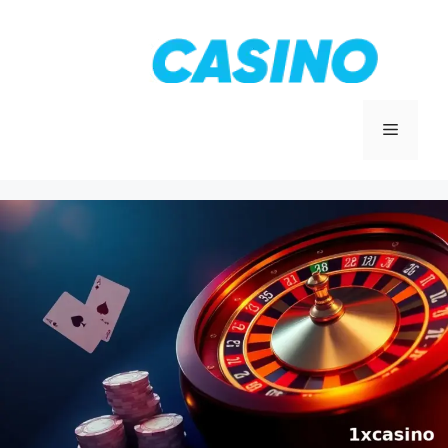
İçeriğe
atla
Menü