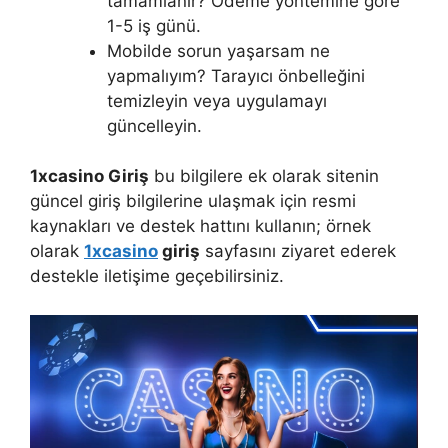
tamamlanır? Ödeme yöntemine göre
1-5 iş günü.
Mobilde sorun yaşarsam ne
yapmalıyım? Tarayıcı önbelleğini
temizleyin veya uygulamayı
güncelleyin.
1xcasino Giriş
bu bilgilere ek olarak sitenin
güncel giriş bilgilerine ulaşmak için resmi
kaynakları ve destek hattını kullanın; örnek
olarak
1xcasino
giriş
sayfasını ziyaret ederek
destekle iletişime geçebilirsiniz.