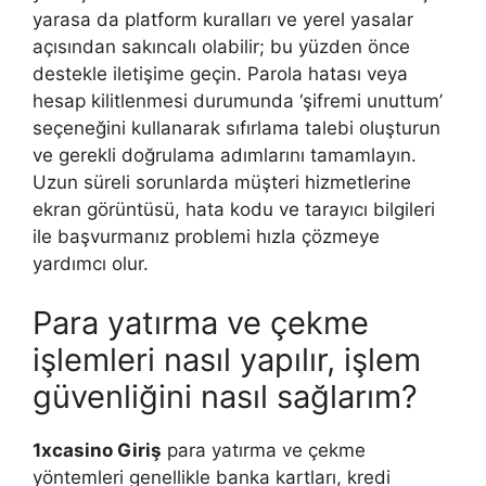
yarasa da platform kuralları ve yerel yasalar
açısından sakıncalı olabilir; bu yüzden önce
destekle iletişime geçin. Parola hatası veya
hesap kilitlenmesi durumunda ‘şifremi unuttum’
seçeneğini kullanarak sıfırlama talebi oluşturun
ve gerekli doğrulama adımlarını tamamlayın.
Uzun süreli sorunlarda müşteri hizmetlerine
ekran görüntüsü, hata kodu ve tarayıcı bilgileri
ile başvurmanız problemi hızla çözmeye
yardımcı olur.
Para yatırma ve çekme
işlemleri nasıl yapılır, işlem
güvenliğini nasıl sağlarım?
1xcasino Giriş
para yatırma ve çekme
yöntemleri genellikle banka kartları, kredi