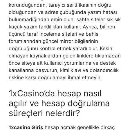
korunduğundan, tarayıcı sertifikasının doğru
olduğundan ve adres çubuğunda yazım hatası
bulunmadığından emin olun; sahte siteler sık sık
küçük yazım farklılıkları kullanır. Ayrıca, bilinen
üçüncü taraf inceleme siteleri ve bahis
forumlarından güncel mirror bilgilerinin
doğruluğunu kontrol etmek yararlı olur. Kesin
olmayan kaynaklardan gelen linklere tıklamadan
önce siteya ait kullanıcı yorumlarına ve destek
kanallarına başvurun, kimlik avı ve dolandırıcılık
riskine karşı doğrulamayı ihmal etmeyin.
1xCasino’da hesap nasıl
açılır ve hesap doğrulama
süreçleri nelerdir?
1xcasino Giriş
hesap açmak genellikle birkaç