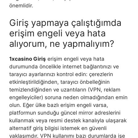
önemlidir.
Giriş yapmaya çalıştığımda
erişim engeli veya hata
alıyorum, ne yapmalıyım?
1xcasino Giriş
erişim engeli veya hata
durumunda öncelikle internet bağlantınızı ve
tarayıcı ayarlarınızı kontrol edin: çerezlerin
etkinleştirildiğinden, tarayıcı önbelleğinin
temizlendiğinden ve uzantıların (VPN, reklam
engelleyiciler) soruna neden olmadığından emin
olun. Eğer ülke bazlı erişim engeli varsa,
platformun sunduğu güncel mirror adreslerini
kullanmak veya resmi destek kanalıyla ulaşarak
alternatif giriş bilgisi istemek en güvenli
yaklaşımdır. VPN kullanımı bazı durumlarda işe