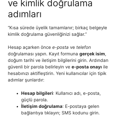
ve kimlik doğrulama
adımları
“Kısa sürede üyelik tamamlanır; birkaç belgeyle
kimlik doğrulama güvenliğinizi sağlar.”
Hesap açarken önce
e-posta
ve
telefon
doğrulaması yapın. Kayıt formuna
gerçek isim
,
doğum tarihi ve iletişim bilgilerini girin. Ardından
güvenli bir parola belirleyin ve
e-posta onayı
ile
hesabınızı aktifleştirin. Yeni kullanıcılar için tipik
adımlar şunlardır:
Hesap bilgileri
: Kullanıcı adı, e-posta,
güçlü parola.
İletişim doğrulama
: E-postaya gelen
bağlantıya tıklayın; SMS kodunu girin.