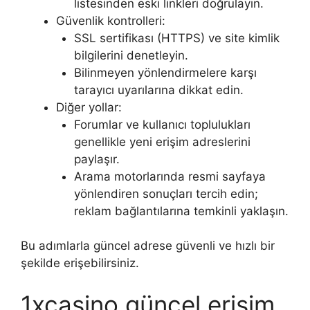
listesinden eski linkleri doğrulayın.
Güvenlik kontrolleri:
SSL sertifikası (HTTPS) ve site kimlik
bilgilerini denetleyin.
Bilinmeyen yönlendirmelere karşı
tarayıcı uyarılarına dikkat edin.
Diğer yollar:
Forumlar ve kullanıcı toplulukları
genellikle yeni erişim adreslerini
paylaşır.
Arama motorlarında resmi sayfaya
yönlendiren sonuçları tercih edin;
reklam bağlantılarına temkinli yaklaşın.
Bu adımlarla güncel adrese güvenli ve hızlı bir
şekilde erişebilirsiniz.
1xcasino güncel erişim