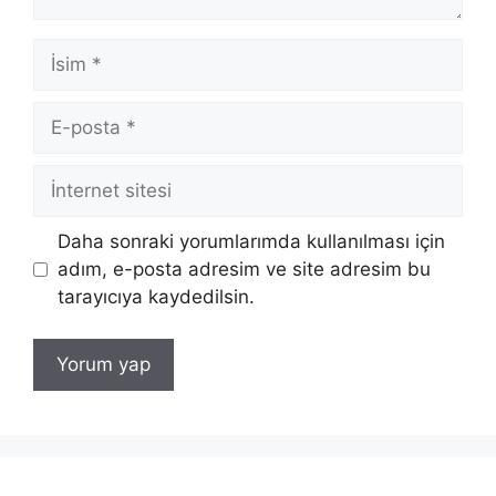
İsim
E-
posta
İnternet
sitesi
Daha sonraki yorumlarımda kullanılması için
adım, e-posta adresim ve site adresim bu
tarayıcıya kaydedilsin.