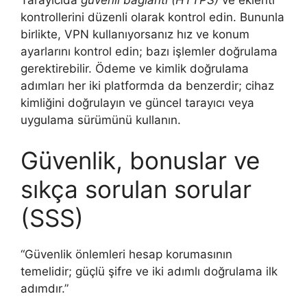
kontrollerini düzenli olarak kontrol edin. Bununla
birlikte, VPN kullanıyorsanız hız ve konum
ayarlarını kontrol edin; bazı işlemler doğrulama
gerektirebilir. Ödeme ve kimlik doğrulama
adımları her iki platformda da benzerdir; cihaz
kimliğini doğrulayın ve güncel tarayıcı veya
uygulama sürümünü kullanın.
Güvenlik, bonuslar ve
sıkça sorulan sorular
(SSS)
“Güvenlik önlemleri hesap korumasının
temelidir; güçlü şifre ve iki adımlı doğrulama ilk
adımdır.”