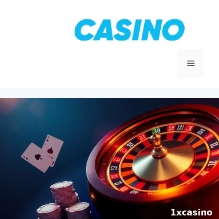
İçeriğe
atla
Menü