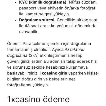
KYC (kimlik doğrulama)
: Nüfus cüzdanı,
pasaport veya ehliyetin ön/arka fotoğrafı
ile ikamet belgesi yükleyin.
Doğrulama süresi
: Genellikle birkaç saat
ile 48 saat arasıdır; yoğunluk döneminde
uzayabilir.
Önemli: Para çekme işlemleri için doğrulama
tamamlanmış olmalıdır. Ayrıca
iki faktörlü
doğrulama
(2FA) etkinleştirmeniz hesap
güvenliğinizi artırır. Bu adımları takip ederek hızlı
ve sorunsuz şekilde hesabınızı kullanmaya
başlayabilirsiniz.
1xcasino giriş
yaparken kişisel
bilgileri doğru girin ve belgelerin net
fotoğraflarını yükleyin.
1xcasino ödeme