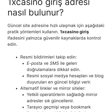
1xcasino giriş adresi
nasıl bulunur?
Güncel site adresine hızlı ulaşmak için aşağıdaki
pratik yöntemleri kullanın.
1xcasino giriş
ifadesini yalnızca güvenilir kaynaklarda kontrol
edin.
Resmi bildirimleri takip edin:
E-posta
ve
SMS
ile gelen
doğrulamalara dikkat edin.
Resmi sosyal medya hesapları ve blog
duyuruları en güncel bilgiyi verir.
Alternatif linkler ve mirror siteler:
Yetkili operatörlerin sağladığı mirror
adresler sık güncellenir.
Tarayıcı geçmişi veya bookmark