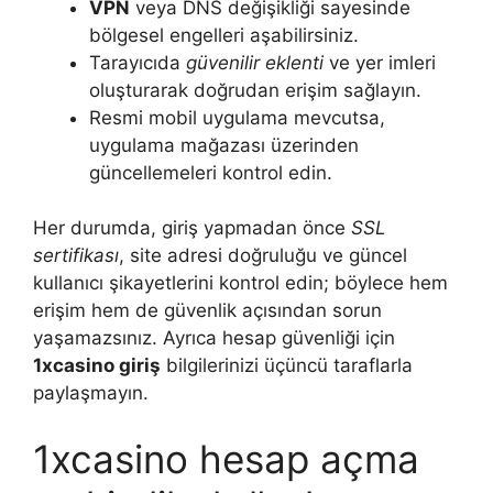
VPN
veya DNS değişikliği sayesinde
bölgesel engelleri aşabilirsiniz.
Tarayıcıda
güvenilir eklenti
ve yer imleri
oluşturarak doğrudan erişim sağlayın.
Resmi mobil uygulama mevcutsa,
uygulama mağazası üzerinden
güncellemeleri kontrol edin.
Her durumda, giriş yapmadan önce
SSL
sertifikası
, site adresi doğruluğu ve güncel
kullanıcı şikayetlerini kontrol edin; böylece hem
erişim hem de güvenlik açısından sorun
yaşamazsınız. Ayrıca hesap güvenliği için
1xcasino giriş
bilgilerinizi üçüncü taraflarla
paylaşmayın.
1xcasino hesap açma