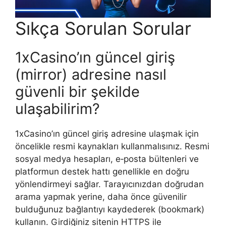
Sıkça Sorulan Sorular
1xCasino’ın güncel giriş
(mirror) adresine nasıl
güvenli bir şekilde
ulaşabilirim?
1xCasino’ın güncel giriş adresine ulaşmak için
öncelikle resmi kaynakları kullanmalısınız. Resmi
sosyal medya hesapları, e‑posta bültenleri ve
platformun destek hattı genellikle en doğru
yönlendirmeyi sağlar. Tarayıcınızdan doğrudan
arama yapmak yerine, daha önce güvenilir
bulduğunuz bağlantıyı kaydederek (bookmark)
kullanın. Girdiğiniz sitenin HTTPS ile