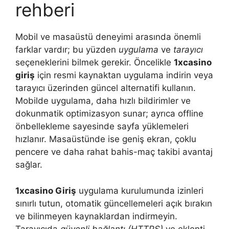
rehberi
Mobil ve masaüstü deneyimi arasında önemli
farklar vardır; bu yüzden
uygulama
ve
tarayıcı
seçeneklerini bilmek gerekir. Öncelikle
1xcasino
giriş
için resmi kaynaktan uygulama indirin veya
tarayıcı üzerinden güncel alternatifi kullanın.
Mobilde uygulama, daha hızlı bildirimler ve
dokunmatik optimizasyon sunar; ayrıca offline
önbellekleme sayesinde sayfa yüklemeleri
hızlanır. Masaüstünde ise geniş ekran, çoklu
pencere ve daha rahat bahis-maç takibi avantaj
sağlar.
1xcasino Giriş
uygulama kurulumunda izinleri
sınırlı tutun, otomatik güncellemeleri açık bırakın
ve bilinmeyen kaynaklardan indirmeyin.
Tarayıcıda
güvenli bağlantı (HTTPS)
ve eklenti