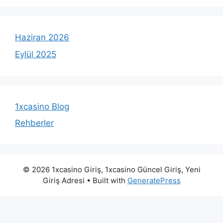
Haziran 2026
Eylül 2025
1xcasino Blog
Rehberler
© 2026 1xcasino Giriş, 1xcasino Güncel Giriş, Yeni
Giriş Adresi
• Built with
GeneratePress