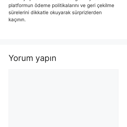
platformun ödeme politikalarını ve geri çekilme
sürelerini dikkatle okuyarak sürprizlerden
kaçının.
Yorum yapın
Yorum