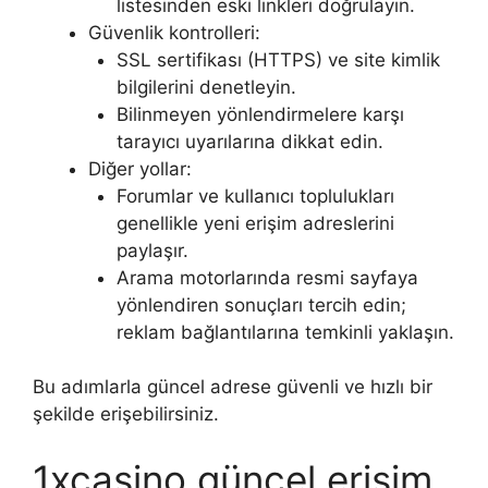
listesinden eski linkleri doğrulayın.
Güvenlik kontrolleri:
SSL sertifikası (HTTPS) ve site kimlik
bilgilerini denetleyin.
Bilinmeyen yönlendirmelere karşı
tarayıcı uyarılarına dikkat edin.
Diğer yollar:
Forumlar ve kullanıcı toplulukları
genellikle yeni erişim adreslerini
paylaşır.
Arama motorlarında resmi sayfaya
yönlendiren sonuçları tercih edin;
reklam bağlantılarına temkinli yaklaşın.
Bu adımlarla güncel adrese güvenli ve hızlı bir
şekilde erişebilirsiniz.
1xcasino güncel erişim