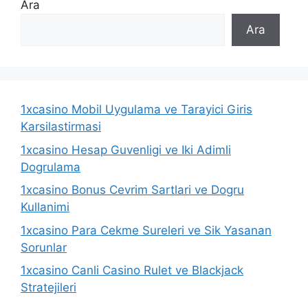
Ara
Ara
1xcasino Mobil Uygulama ve Tarayici Giris
Karsilastirmasi
1xcasino Hesap Guvenligi ve Iki Adimli
Dogrulama
1xcasino Bonus Cevrim Sartlari ve Dogru
Kullanimi
1xcasino Para Cekme Sureleri ve Sik Yasanan
Sorunlar
1xcasino Canli Casino Rulet ve Blackjack
Stratejileri