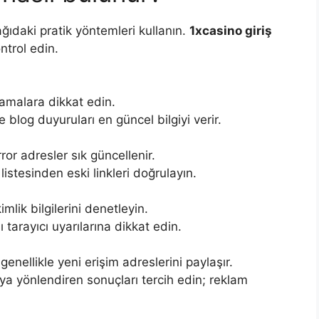
ağıdaki pratik yöntemleri kullanın.
1xcasino giriş
ntrol edin.
amalara dikkat edin.
blog duyuruları en güncel bilgiyi verir.
rror adresler sık güncellenir.
istesinden eski linkleri doğrulayın.
mlik bilgilerini denetleyin.
tarayıcı uyarılarına dikkat edin.
 genellikle yeni erişim adreslerini paylaşır.
a yönlendiren sonuçları tercih edin; reklam