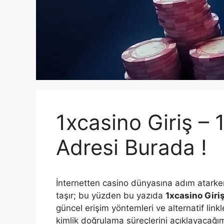
1xcasino Giriş – 
Adresi Burada !
İnternetten casino dünyasına adım atarke
taşır; bu yüzden bu yazıda
1xcasino Giri
güncel erişim yöntemleri ve alternatif link
kimlik doğrulama süreçlerini açıklayacağı