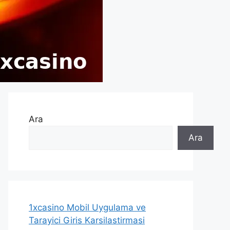
Ara
Ara
1xcasino Mobil Uygulama ve
Tarayici Giris Karsilastirmasi