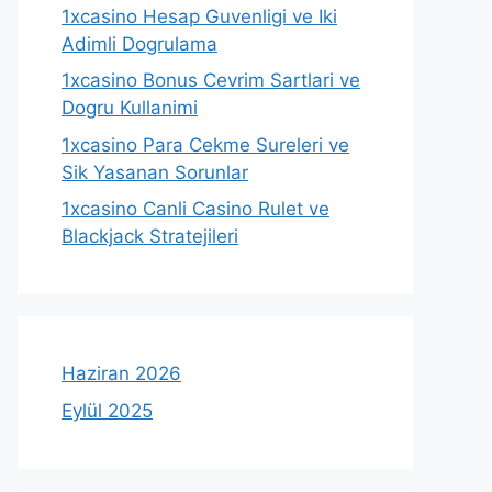
1xcasino Hesap Guvenligi ve Iki
Adimli Dogrulama
1xcasino Bonus Cevrim Sartlari ve
Dogru Kullanimi
1xcasino Para Cekme Sureleri ve
Sik Yasanan Sorunlar
1xcasino Canli Casino Rulet ve
Blackjack Stratejileri
Haziran 2026
Eylül 2025