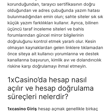
korunduğundan, tarayıcı sertifikasının doğru
olduğundan ve adres çubuğunda yazım hatası
bulunmadığından emin olun; sahte siteler sık sık
küçük yazım farklılıkları kullanır. Ayrıca, bilinen
üçüncü taraf inceleme siteleri ve bahis
forumlarından güncel mirror bilgilerinin
doğruluğunu kontrol etmek yararlı olur. Kesin
olmayan kaynaklardan gelen linklere tıklamadan
önce siteya ait kullanıcı yorumlarına ve destek
kanallarına başvurun, kimlik avı ve dolandırıcılık
riskine karşı doğrulamayı ihmal etmeyin.
1xCasino’da hesap nasıl
açılır ve hesap doğrulama
süreçleri nelerdir?
1xcasino Giriş
hesap açmak genellikle birkaç