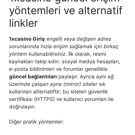
yöntemleri ve alternatif
linkler
1xcasino Giriş
e
ngelli veya değişen adres
sorunlarında hızla erişim sağlamak için birkaç
yöntem kullanabilirsiniz.
İlk olarak, resmi
kaynakları takip edin: sosyal medya hesapları,
e-posta bildirimleri ve forumlar genellikle
güncel bağlantıları
paylaşır. Ayrıca
aynı ağ
üzerinde çalışan ayna (mirror) siteler
sık
kullanılan alternatiftir; bu siteleri güvenlik
sertifikası (HTTPS) ve kullanıcı yorumları ile
doğrulayın.
Diğer pratik yöntemler: