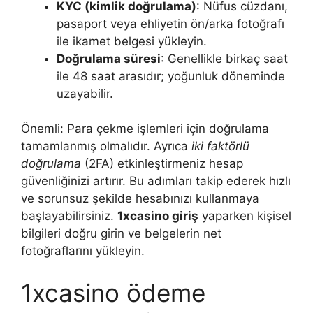
KYC (kimlik doğrulama)
: Nüfus cüzdanı,
pasaport veya ehliyetin ön/arka fotoğrafı
ile ikamet belgesi yükleyin.
Doğrulama süresi
: Genellikle birkaç saat
ile 48 saat arasıdır; yoğunluk döneminde
uzayabilir.
Önemli: Para çekme işlemleri için doğrulama
tamamlanmış olmalıdır. Ayrıca
iki faktörlü
doğrulama
(2FA) etkinleştirmeniz hesap
güvenliğinizi artırır. Bu adımları takip ederek hızlı
ve sorunsuz şekilde hesabınızı kullanmaya
başlayabilirsiniz.
1xcasino giriş
yaparken kişisel
bilgileri doğru girin ve belgelerin net
fotoğraflarını yükleyin.
1xcasino ödeme