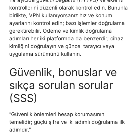
kontrollerini düzenli olarak kontrol edin. Bununla
birlikte, VPN kullanıyorsanız hız ve konum
ayarlarını kontrol edin; bazı işlemler doğrulama
gerektirebilir. Ödeme ve kimlik doğrulama
adımları her iki platformda da benzerdir; cihaz
kimliğini doğrulayın ve güncel tarayıcı veya
uygulama sürümünü kullanın.
Güvenlik, bonuslar ve
sıkça sorulan sorular
(SSS)
“Güvenlik önlemleri hesap korumasının
temelidir; güçlü şifre ve iki adımlı doğrulama ilk
adımdır.”