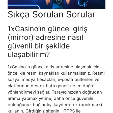
Sıkça Sorulan Sorular
1xCasino’ın güncel giriş
(mirror) adresine nasıl
güvenli bir şekilde
ulaşabilirim?
1xCasino’ın güncel giriş adresine ulaşmak için
öncelikle resmi kaynakları kullanmalısınız. Resmi
sosyal medya hesapları, e‑posta bültenleri ve
platformun destek hattı genellikle en doğru
yönlendirmeyi sağlar. Tarayıcınızdan doğrudan
arama yapmak yerine, daha önce güvenilir
bulduğunuz bağlantıyı kaydederek (bookmark)
kullanın. Girdiğiniz sitenin HTTPS ile