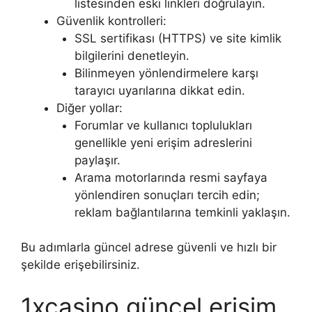
listesinden eski linkleri doğrulayın.
Güvenlik kontrolleri:
SSL sertifikası (HTTPS) ve site kimlik
bilgilerini denetleyin.
Bilinmeyen yönlendirmelere karşı
tarayıcı uyarılarına dikkat edin.
Diğer yollar:
Forumlar ve kullanıcı toplulukları
genellikle yeni erişim adreslerini
paylaşır.
Arama motorlarında resmi sayfaya
yönlendiren sonuçları tercih edin;
reklam bağlantılarına temkinli yaklaşın.
Bu adımlarla güncel adrese güvenli ve hızlı bir
şekilde erişebilirsiniz.
1xcasino güncel erişim