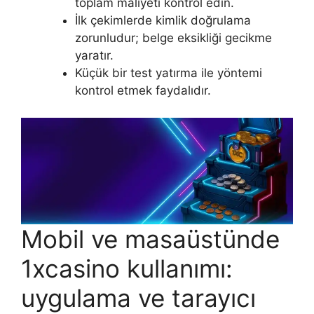
toplam maliyeti kontrol edin.
İlk çekimlerde kimlik doğrulama
zorunludur; belge eksikliği gecikme
yaratır.
Küçük bir test yatırma ile yöntemi
kontrol etmek faydalıdır.
Mobil ve masaüstünde
1xcasino kullanımı:
uygulama ve tarayıcı