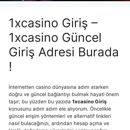
1xcasino Giriş –
1xcasino Güncel
Giriş Adresi Burada
!
İnternetten casino dünyasına adım atarken
doğru ve güncel bağlantıyı bulmak hayati önem
taşır; bu yüzden bu yazıda
1xcasino Giriş
konusunu adım adım ele alıyorum. Öncelikle
güncel erişim yöntemleri ve alternatif linkleri
nasıl bulacağınızı, ardından hesap açma ve