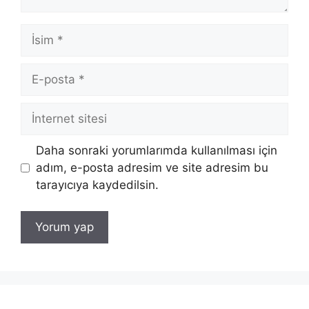
İsim
E-
posta
İnternet
sitesi
Daha sonraki yorumlarımda kullanılması için
adım, e-posta adresim ve site adresim bu
tarayıcıya kaydedilsin.