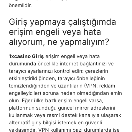
önemlidir.
Giriş yapmaya çalıştığımda
erişim engeli veya hata
alıyorum, ne yapmalıyım?
1xcasino Giriş
erişim engeli veya hata
durumunda öncelikle internet bağlantınızı ve
tarayıcı ayarlarınızı kontrol edin: çerezlerin
etkinleştirildiğinden, tarayıcı önbelleğinin
temizlendiğinden ve uzantıların (VPN, reklam
engelleyiciler) soruna neden olmadığından emin
olun. Eğer ülke bazlı erişim engeli varsa,
platformun sunduğu güncel mirror adreslerini
kullanmak veya resmi destek kanalıyla ulaşarak
alternatif giriş bilgisi istemek en güvenli
yaklaşımdır. VPN kullanımı bazı durumlarda işe