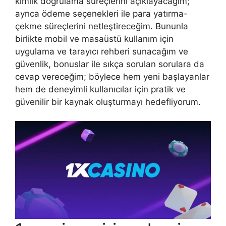
kimlik doğrulama süreçlerini açıklayacağım;
ayrıca ödeme seçenekleri ile para yatırma-
çekme süreçlerini netleştireceğim. Bununla
birlikte mobil ve masaüstü kullanım için
uygulama ve tarayıcı rehberi sunacağım ve
güvenlik, bonuslar ile sıkça sorulan sorulara da
cevap vereceğim; böylece hem yeni başlayanlar
hem de deneyimli kullanıcılar için pratik ve
güvenilir bir kaynak oluşturmayı hedefliyorum.