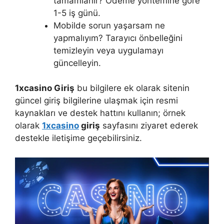
tamamlanır? Ödeme yöntemine göre
1-5 iş günü.
Mobilde sorun yaşarsam ne
yapmalıyım? Tarayıcı önbelleğini
temizleyin veya uygulamayı
güncelleyin.
1xcasino Giriş
bu bilgilere ek olarak sitenin
güncel giriş bilgilerine ulaşmak için resmi
kaynakları ve destek hattını kullanın; örnek
olarak
1xcasino
giriş
sayfasını ziyaret ederek
destekle iletişime geçebilirsiniz.