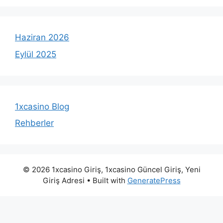
Haziran 2026
Eylül 2025
1xcasino Blog
Rehberler
© 2026 1xcasino Giriş, 1xcasino Güncel Giriş, Yeni
Giriş Adresi
• Built with
GeneratePress