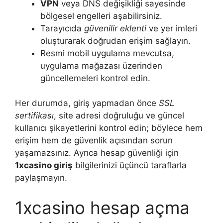
VPN
veya DNS değişikliği sayesinde
bölgesel engelleri aşabilirsiniz.
Tarayıcıda
güvenilir eklenti
ve yer imleri
oluşturarak doğrudan erişim sağlayın.
Resmi mobil uygulama mevcutsa,
uygulama mağazası üzerinden
güncellemeleri kontrol edin.
Her durumda, giriş yapmadan önce
SSL
sertifikası
, site adresi doğruluğu ve güncel
kullanıcı şikayetlerini kontrol edin; böylece hem
erişim hem de güvenlik açısından sorun
yaşamazsınız. Ayrıca hesap güvenliği için
1xcasino giriş
bilgilerinizi üçüncü taraflarla
paylaşmayın.
1xcasino hesap açma