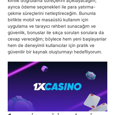
kimlik doğrulama süreçlerini açıklayacağım;
ayrıca ödeme seçenekleri ile para yatırma-
çekme süreçlerini netleştireceğim. Bununla
birlikte mobil ve masaüstü kullanım için
uygulama ve tarayıcı rehberi sunacağım ve
güvenlik, bonuslar ile sıkça sorulan sorulara da
cevap vereceğim; böylece hem yeni başlayanlar
hem de deneyimli kullanıcılar için pratik ve
güvenilir bir kaynak oluşturmayı hedefliyorum.