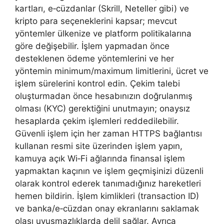
kartları, e‑cüzdanlar (Skrill, Neteller gibi) ve
kripto para seçeneklerini kapsar; mevcut
yöntemler ülkenize ve platform politikalarına
göre değişebilir. İşlem yapmadan önce
desteklenen ödeme yöntemlerini ve her
yöntemin minimum/maximum limitlerini, ücret ve
işlem sürelerini kontrol edin. Çekim talebi
oluşturmadan önce hesabınızın doğrulanmış
olması (KYC) gerektiğini unutmayın; onaysız
hesaplarda çekim işlemleri reddedilebilir.
Güvenli işlem için her zaman HTTPS bağlantısı
kullanan resmi site üzerinden işlem yapın,
kamuya açık Wi‑Fi ağlarında finansal işlem
yapmaktan kaçının ve işlem geçmişinizi düzenli
olarak kontrol ederek tanımadığınız hareketleri
hemen bildirin. İşlem kimlikleri (transaction ID)
ve banka/e‑cüzdan onay ekranlarını saklamak
olası uyuşmazlıklarda delil sağlar. Ayrıca