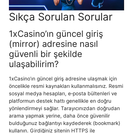
Sıkça Sorulan Sorular
1xCasino’ın güncel giriş
(mirror) adresine nasıl
güvenli bir şekilde
ulaşabilirim?
1xCasino’ın güncel giriş adresine ulaşmak için
öncelikle resmi kaynakları kullanmalısınız. Resmi
sosyal medya hesapları, e‑posta bültenleri ve
platformun destek hattı genellikle en doğru
yönlendirmeyi sağlar. Tarayıcınızdan doğrudan
arama yapmak yerine, daha önce güvenilir
bulduğunuz bağlantıyı kaydederek (bookmark)
kullanın. Girdiğiniz sitenin HTTPS ile