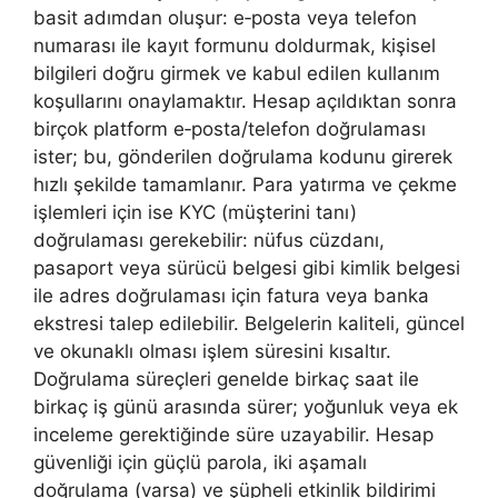
basit adımdan oluşur: e‑posta veya telefon
numarası ile kayıt formunu doldurmak, kişisel
bilgileri doğru girmek ve kabul edilen kullanım
koşullarını onaylamaktır. Hesap açıldıktan sonra
birçok platform e‑posta/telefon doğrulaması
ister; bu, gönderilen doğrulama kodunu girerek
hızlı şekilde tamamlanır. Para yatırma ve çekme
işlemleri için ise KYC (müşterini tanı)
doğrulaması gerekebilir: nüfus cüzdanı,
pasaport veya sürücü belgesi gibi kimlik belgesi
ile adres doğrulaması için fatura veya banka
ekstresi talep edilebilir. Belgelerin kaliteli, güncel
ve okunaklı olması işlem süresini kısaltır.
Doğrulama süreçleri genelde birkaç saat ile
birkaç iş günü arasında sürer; yoğunluk veya ek
inceleme gerektiğinde süre uzayabilir. Hesap
güvenliği için güçlü parola, iki aşamalı
doğrulama (varsa) ve şüpheli etkinlik bildirimi