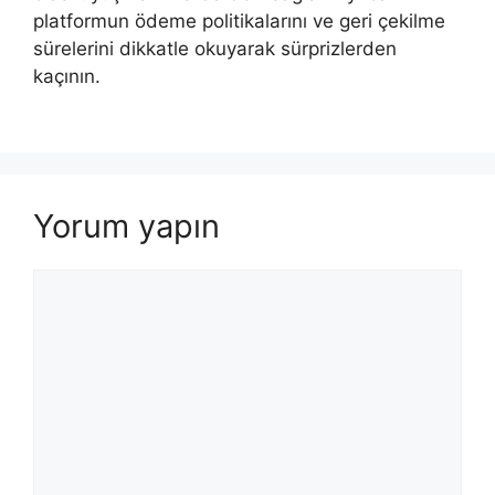
platformun ödeme politikalarını ve geri çekilme
sürelerini dikkatle okuyarak sürprizlerden
kaçının.
Yorum yapın
Yorum