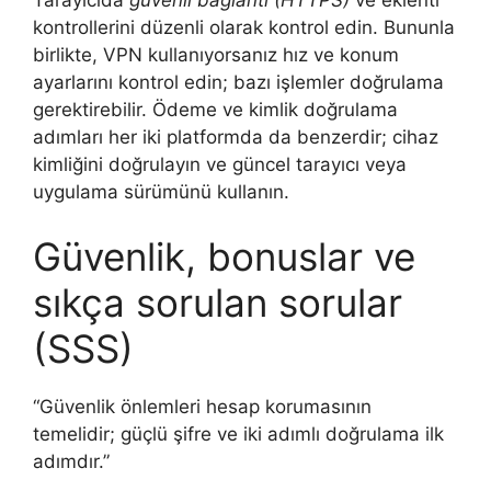
kontrollerini düzenli olarak kontrol edin. Bununla
birlikte, VPN kullanıyorsanız hız ve konum
ayarlarını kontrol edin; bazı işlemler doğrulama
gerektirebilir. Ödeme ve kimlik doğrulama
adımları her iki platformda da benzerdir; cihaz
kimliğini doğrulayın ve güncel tarayıcı veya
uygulama sürümünü kullanın.
Güvenlik, bonuslar ve
sıkça sorulan sorular
(SSS)
“Güvenlik önlemleri hesap korumasının
temelidir; güçlü şifre ve iki adımlı doğrulama ilk
adımdır.”