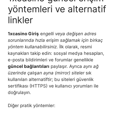
yöntemleri ve alternatif
linkler
1xcasino Giriş
e
ngelli veya değişen adres
sorunlarında hızla erişim sağlamak için birkaç
yöntem kullanabilirsiniz.
İlk olarak, resmi
kaynakları takip edin: sosyal medya hesapları,
e-posta bildirimleri ve forumlar genellikle
güncel bağlantıları
paylaşır. Ayrıca
aynı ağ
üzerinde çalışan ayna (mirror) siteler
sık
kullanılan alternatiftir; bu siteleri güvenlik
sertifikası (HTTPS) ve kullanıcı yorumları ile
doğrulayın.
Diğer pratik yöntemler: