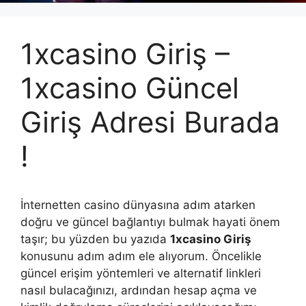
1xcasino Giriş –
1xcasino Güncel
Giriş Adresi Burada
!
İnternetten casino dünyasına adım atarken
doğru ve güncel bağlantıyı bulmak hayati önem
taşır; bu yüzden bu yazıda
1xcasino Giriş
konusunu adım adım ele alıyorum. Öncelikle
güncel erişim yöntemleri ve alternatif linkleri
nasıl bulacağınızı, ardından hesap açma ve