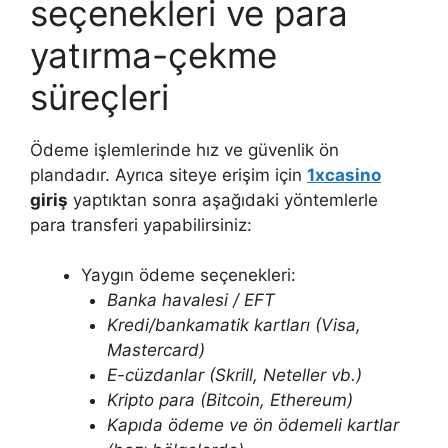
seçenekleri ve para
yatırma-çekme
süreçleri
Ödeme işlemlerinde hız ve güvenlik ön
plandadır. Ayrıca siteye erişim için
1xcasino
giriş
yaptıktan sonra aşağıdaki yöntemlerle
para transferi yapabilirsiniz:
Yaygın ödeme seçenekleri:
Banka havalesi / EFT
Kredi/bankamatik kartları (Visa,
Mastercard)
E-cüzdanlar (Skrill, Neteller vb.)
Kripto para (Bitcoin, Ethereum)
Kapıda ödeme ve ön ödemeli kartlar