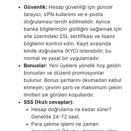
Güvenlik:
Hesap güvenliği için
güncel
tarayıcı
,
VPN kullanımı
ve e-posta
doğrulaması tercih edilmelidir. Ayrıca
banka bilgilerinizin gizliliğini sağlamak için
site üzerindeki SSL sertifikası ve lisans
bilgilerini kontrol edin. Kayıt sırasında
kimlik doğrulama (KYC) istenebilir; bu
normal ve yasal bir uygulamadır.
Bonuslar:
Yeni üyelere yönelik
hoş geldin
bonusları
ve düzenli promosyonlar
bulunur. Bonus şartlarını okumadan kabul
etmeyin; çevrim şartı ve maksimum çekim
limitleri sık görülen koşullardır.
SSS (Hızlı cevaplar):
Hesap doğrulama ne kadar sürer?
Genelde 24-72 saat.
Para çekme işlemi ne zaman