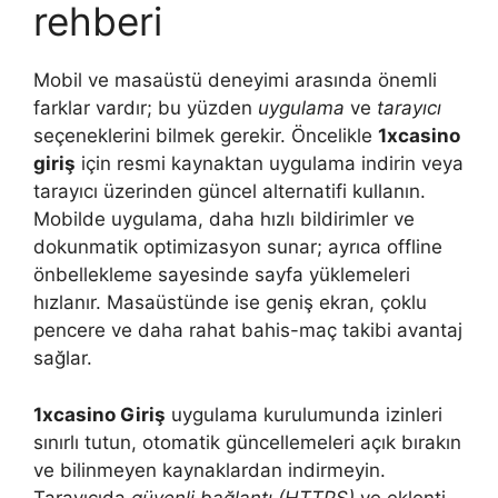
rehberi
Mobil ve masaüstü deneyimi arasında önemli
farklar vardır; bu yüzden
uygulama
ve
tarayıcı
seçeneklerini bilmek gerekir. Öncelikle
1xcasino
giriş
için resmi kaynaktan uygulama indirin veya
tarayıcı üzerinden güncel alternatifi kullanın.
Mobilde uygulama, daha hızlı bildirimler ve
dokunmatik optimizasyon sunar; ayrıca offline
önbellekleme sayesinde sayfa yüklemeleri
hızlanır. Masaüstünde ise geniş ekran, çoklu
pencere ve daha rahat bahis-maç takibi avantaj
sağlar.
1xcasino Giriş
uygulama kurulumunda izinleri
sınırlı tutun, otomatik güncellemeleri açık bırakın
ve bilinmeyen kaynaklardan indirmeyin.
Tarayıcıda
güvenli bağlantı (HTTPS)
ve eklenti