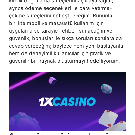
kimlik doğrulama süreçlerini açıklayacağım;
ayrıca ödeme seçenekleri ile para yatırma-
çekme süreçlerini netleştireceğim. Bununla
birlikte mobil ve masaüstü kullanım için
uygulama ve tarayıcı rehberi sunacağım ve
güvenlik, bonuslar ile sıkça sorulan sorulara da
cevap vereceğim; böylece hem yeni başlayanlar
hem de deneyimli kullanıcılar için pratik ve
güvenilir bir kaynak oluşturmayı hedefliyorum.