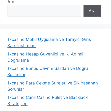
Ara
Ara
1xcasino Mobil Uygulama ve Tarayici Giris
Karsilastirmasi
1xcasino Hesap Guvenligi ve Iki Adimli
Dogrulama
1xcasino Bonus Cevrim Sartlari ve Dogru
Kullanimi
1xcasino Para Cekme Sureleri ve Sik Yasanan
Sorunlar
1xcasino Canli Casino Rulet ve Blackjack
Stratejileri