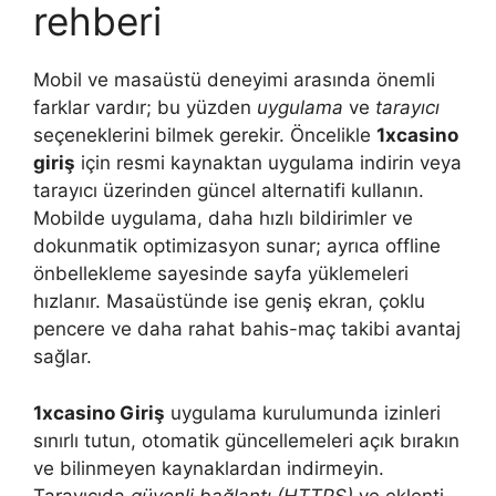
rehberi
Mobil ve masaüstü deneyimi arasında önemli
farklar vardır; bu yüzden
uygulama
ve
tarayıcı
seçeneklerini bilmek gerekir. Öncelikle
1xcasino
giriş
için resmi kaynaktan uygulama indirin veya
tarayıcı üzerinden güncel alternatifi kullanın.
Mobilde uygulama, daha hızlı bildirimler ve
dokunmatik optimizasyon sunar; ayrıca offline
önbellekleme sayesinde sayfa yüklemeleri
hızlanır. Masaüstünde ise geniş ekran, çoklu
pencere ve daha rahat bahis-maç takibi avantaj
sağlar.
1xcasino Giriş
uygulama kurulumunda izinleri
sınırlı tutun, otomatik güncellemeleri açık bırakın
ve bilinmeyen kaynaklardan indirmeyin.
Tarayıcıda
güvenli bağlantı (HTTPS)
ve eklenti