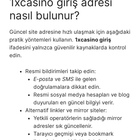
1xcasino giriş adresi
nasıl bulunur?
Güncel site adresine hızlı ulaşmak için aşağıdaki
pratik yöntemleri kullanın.
1xcasino giriş
ifadesini yalnızca güvenilir kaynaklarda kontrol
edin.
Resmi bildirimleri takip edin:
E-posta
ve
SMS
ile gelen
doğrulamalara dikkat edin.
Resmi sosyal medya hesapları ve blog
duyuruları en güncel bilgiyi verir.
Alternatif linkler ve mirror siteler:
Yetkili operatörlerin sağladığı mirror
adresler sık güncellenir.
Tarayıcı geçmişi veya bookmark