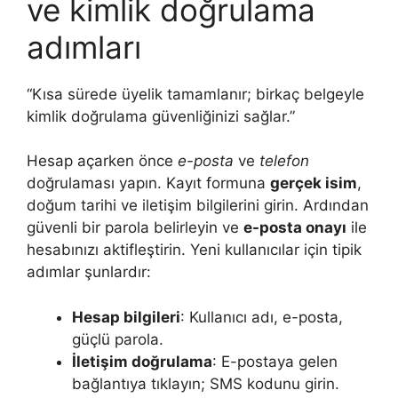
ve kimlik doğrulama
adımları
“Kısa sürede üyelik tamamlanır; birkaç belgeyle
kimlik doğrulama güvenliğinizi sağlar.”
Hesap açarken önce
e-posta
ve
telefon
doğrulaması yapın. Kayıt formuna
gerçek isim
,
doğum tarihi ve iletişim bilgilerini girin. Ardından
güvenli bir parola belirleyin ve
e-posta onayı
ile
hesabınızı aktifleştirin. Yeni kullanıcılar için tipik
adımlar şunlardır:
Hesap bilgileri
: Kullanıcı adı, e-posta,
güçlü parola.
İletişim doğrulama
: E-postaya gelen
bağlantıya tıklayın; SMS kodunu girin.