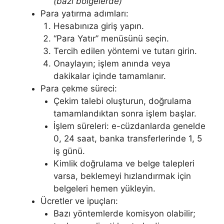
(bazı bölgelerde)
Para yatırma adımları:
Hesabınıza giriş yapın.
“Para Yatır” menüsünü seçin.
Tercih edilen yöntemi ve tutarı girin.
Onaylayın; işlem anında veya
dakikalar içinde tamamlanır.
Para çekme süreci:
Çekim talebi oluşturun, doğrulama
tamamlandıktan sonra işlem başlar.
İşlem süreleri: e-cüzdanlarda genelde
0, 24 saat, banka transferlerinde 1, 5
iş günü.
Kimlik doğrulama ve belge talepleri
varsa, beklemeyi hızlandırmak için
belgeleri hemen yükleyin.
Ücretler ve ipuçları:
Bazı yöntemlerde komisyon olabilir;