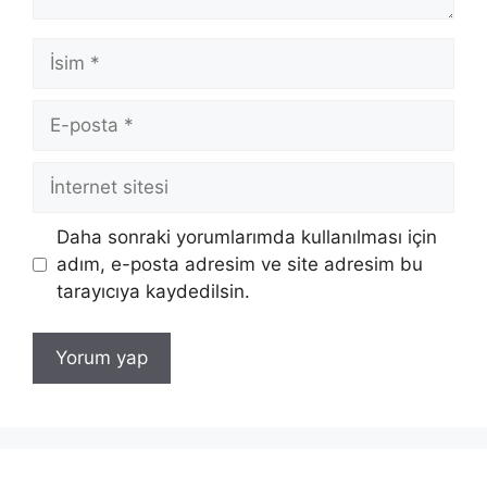
İsim
E-
posta
İnternet
sitesi
Daha sonraki yorumlarımda kullanılması için
adım, e-posta adresim ve site adresim bu
tarayıcıya kaydedilsin.