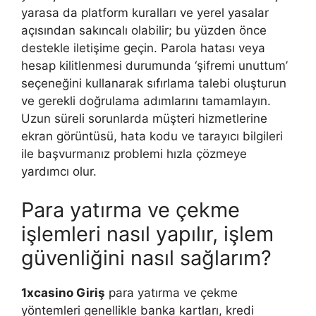
yarasa da platform kuralları ve yerel yasalar
açısından sakıncalı olabilir; bu yüzden önce
destekle iletişime geçin. Parola hatası veya
hesap kilitlenmesi durumunda ‘şifremi unuttum’
seçeneğini kullanarak sıfırlama talebi oluşturun
ve gerekli doğrulama adımlarını tamamlayın.
Uzun süreli sorunlarda müşteri hizmetlerine
ekran görüntüsü, hata kodu ve tarayıcı bilgileri
ile başvurmanız problemi hızla çözmeye
yardımcı olur.
Para yatırma ve çekme
işlemleri nasıl yapılır, işlem
güvenliğini nasıl sağlarım?
1xcasino Giriş
para yatırma ve çekme
yöntemleri genellikle banka kartları, kredi