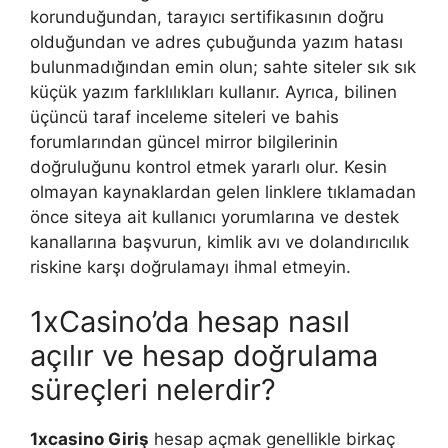
korunduğundan, tarayıcı sertifikasının doğru
olduğundan ve adres çubuğunda yazım hatası
bulunmadığından emin olun; sahte siteler sık sık
küçük yazım farklılıkları kullanır. Ayrıca, bilinen
üçüncü taraf inceleme siteleri ve bahis
forumlarından güncel mirror bilgilerinin
doğruluğunu kontrol etmek yararlı olur. Kesin
olmayan kaynaklardan gelen linklere tıklamadan
önce siteya ait kullanıcı yorumlarına ve destek
kanallarına başvurun, kimlik avı ve dolandırıcılık
riskine karşı doğrulamayı ihmal etmeyin.
1xCasino’da hesap nasıl
açılır ve hesap doğrulama
süreçleri nelerdir?
1xcasino Giriş
hesap açmak genellikle birkaç