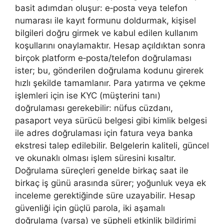
basit adımdan oluşur: e‑posta veya telefon
numarası ile kayıt formunu doldurmak, kişisel
bilgileri doğru girmek ve kabul edilen kullanım
koşullarını onaylamaktır. Hesap açıldıktan sonra
birçok platform e‑posta/telefon doğrulaması
ister; bu, gönderilen doğrulama kodunu girerek
hızlı şekilde tamamlanır. Para yatırma ve çekme
işlemleri için ise KYC (müşterini tanı)
doğrulaması gerekebilir: nüfus cüzdanı,
pasaport veya sürücü belgesi gibi kimlik belgesi
ile adres doğrulaması için fatura veya banka
ekstresi talep edilebilir. Belgelerin kaliteli, güncel
ve okunaklı olması işlem süresini kısaltır.
Doğrulama süreçleri genelde birkaç saat ile
birkaç iş günü arasında sürer; yoğunluk veya ek
inceleme gerektiğinde süre uzayabilir. Hesap
güvenliği için güçlü parola, iki aşamalı
doğrulama (varsa) ve şüpheli etkinlik bildirimi