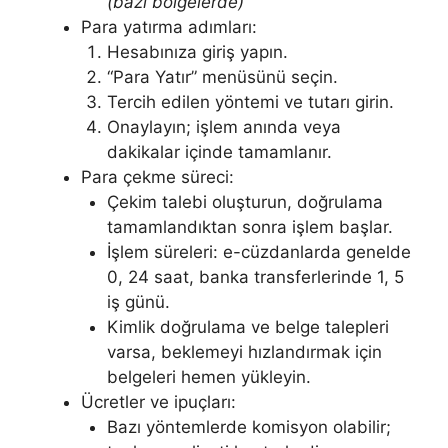
(bazı bölgelerde)
Para yatırma adımları:
Hesabınıza giriş yapın.
“Para Yatır” menüsünü seçin.
Tercih edilen yöntemi ve tutarı girin.
Onaylayın; işlem anında veya
dakikalar içinde tamamlanır.
Para çekme süreci:
Çekim talebi oluşturun, doğrulama
tamamlandıktan sonra işlem başlar.
İşlem süreleri: e-cüzdanlarda genelde
0, 24 saat, banka transferlerinde 1, 5
iş günü.
Kimlik doğrulama ve belge talepleri
varsa, beklemeyi hızlandırmak için
belgeleri hemen yükleyin.
Ücretler ve ipuçları:
Bazı yöntemlerde komisyon olabilir;