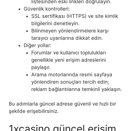
listesinden eski linkleri doğrulayın.
Güvenlik kontrolleri:
SSL sertifikası (HTTPS) ve site kimlik
bilgilerini denetleyin.
Bilinmeyen yönlendirmelere karşı
tarayıcı uyarılarına dikkat edin.
Diğer yollar:
Forumlar ve kullanıcı toplulukları
genellikle yeni erişim adreslerini
paylaşır.
Arama motorlarında resmi sayfaya
yönlendiren sonuçları tercih edin;
reklam bağlantılarına temkinli yaklaşın.
Bu adımlarla güncel adrese güvenli ve hızlı bir
şekilde erişebilirsiniz.
1xcasino güncel erişim