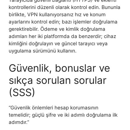
kontrollerini düzenli olarak kontrol edin. Bununla
birlikte, VPN kullanıyorsanız hız ve konum
ayarlarını kontrol edin; bazı işlemler doğrulama
gerektirebilir. Ödeme ve kimlik doğrulama
adımları her iki platformda da benzerdir; cihaz
kimliğini doğrulayın ve güncel tarayıcı veya
uygulama sürümünü kullanın.
Güvenlik, bonuslar ve
sıkça sorulan sorular
(SSS)
“Güvenlik önlemleri hesap korumasının
temelidir; güçlü şifre ve iki adımlı doğrulama ilk
adımdır.”