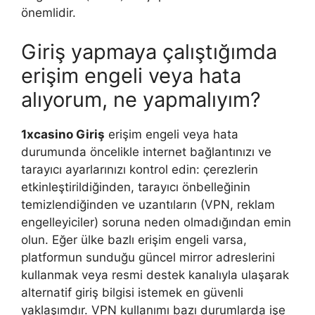
önemlidir.
Giriş yapmaya çalıştığımda
erişim engeli veya hata
alıyorum, ne yapmalıyım?
1xcasino Giriş
erişim engeli veya hata
durumunda öncelikle internet bağlantınızı ve
tarayıcı ayarlarınızı kontrol edin: çerezlerin
etkinleştirildiğinden, tarayıcı önbelleğinin
temizlendiğinden ve uzantıların (VPN, reklam
engelleyiciler) soruna neden olmadığından emin
olun. Eğer ülke bazlı erişim engeli varsa,
platformun sunduğu güncel mirror adreslerini
kullanmak veya resmi destek kanalıyla ulaşarak
alternatif giriş bilgisi istemek en güvenli
yaklaşımdır. VPN kullanımı bazı durumlarda işe