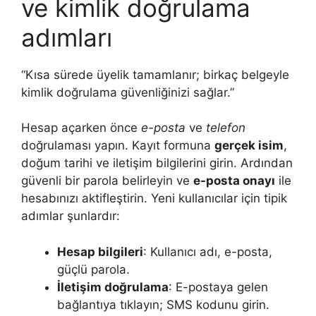
ve kimlik doğrulama
adımları
“Kısa sürede üyelik tamamlanır; birkaç belgeyle
kimlik doğrulama güvenliğinizi sağlar.”
Hesap açarken önce
e-posta
ve
telefon
doğrulaması yapın. Kayıt formuna
gerçek isim
,
doğum tarihi ve iletişim bilgilerini girin. Ardından
güvenli bir parola belirleyin ve
e-posta onayı
ile
hesabınızı aktifleştirin. Yeni kullanıcılar için tipik
adımlar şunlardır:
Hesap bilgileri
: Kullanıcı adı, e-posta,
güçlü parola.
İletişim doğrulama
: E-postaya gelen
bağlantıya tıklayın; SMS kodunu girin.