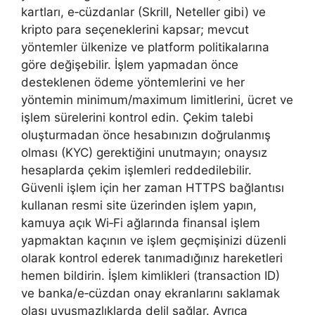
kartları, e‑cüzdanlar (Skrill, Neteller gibi) ve
kripto para seçeneklerini kapsar; mevcut
yöntemler ülkenize ve platform politikalarına
göre değişebilir. İşlem yapmadan önce
desteklenen ödeme yöntemlerini ve her
yöntemin minimum/maximum limitlerini, ücret ve
işlem sürelerini kontrol edin. Çekim talebi
oluşturmadan önce hesabınızın doğrulanmış
olması (KYC) gerektiğini unutmayın; onaysız
hesaplarda çekim işlemleri reddedilebilir.
Güvenli işlem için her zaman HTTPS bağlantısı
kullanan resmi site üzerinden işlem yapın,
kamuya açık Wi‑Fi ağlarında finansal işlem
yapmaktan kaçının ve işlem geçmişinizi düzenli
olarak kontrol ederek tanımadığınız hareketleri
hemen bildirin. İşlem kimlikleri (transaction ID)
ve banka/e‑cüzdan onay ekranlarını saklamak
olası uyuşmazlıklarda delil sağlar. Ayrıca