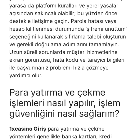
yarasa da platform kuralları ve yerel yasalar
açısından sakıncalı olabilir; bu yüzden önce
destekle iletişime geçin. Parola hatası veya
hesap kilitlenmesi durumunda ‘şifremi unuttum’
seçeneğini kullanarak sıfırlama talebi oluşturun
ve gerekli doğrulama adımlarını tamamlayın.
Uzun süreli sorunlarda müşteri hizmetlerine
ekran görüntüsü, hata kodu ve tarayıcı bilgileri
ile başvurmanız problemi hızla çözmeye
yardımcı olur.
Para yatırma ve çekme
işlemleri nasıl yapılır, işlem
güvenliğini nasıl sağlarım?
1xcasino Giriş
para yatırma ve çekme
yöntemleri genellikle banka kartları, kredi