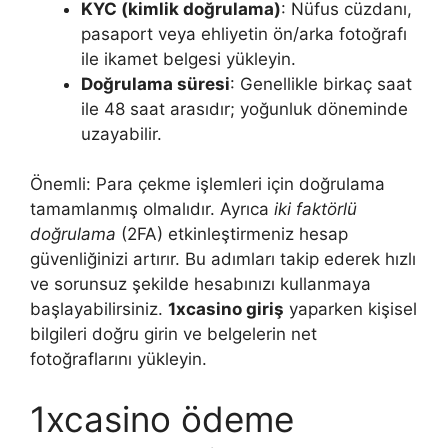
KYC (kimlik doğrulama)
: Nüfus cüzdanı,
pasaport veya ehliyetin ön/arka fotoğrafı
ile ikamet belgesi yükleyin.
Doğrulama süresi
: Genellikle birkaç saat
ile 48 saat arasıdır; yoğunluk döneminde
uzayabilir.
Önemli: Para çekme işlemleri için doğrulama
tamamlanmış olmalıdır. Ayrıca
iki faktörlü
doğrulama
(2FA) etkinleştirmeniz hesap
güvenliğinizi artırır. Bu adımları takip ederek hızlı
ve sorunsuz şekilde hesabınızı kullanmaya
başlayabilirsiniz.
1xcasino giriş
yaparken kişisel
bilgileri doğru girin ve belgelerin net
fotoğraflarını yükleyin.
1xcasino ödeme