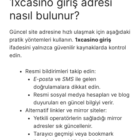
1xcasino giriş adresi
nasıl bulunur?
Güncel site adresine hızlı ulaşmak için aşağıdaki
pratik yöntemleri kullanın.
1xcasino giriş
ifadesini yalnızca güvenilir kaynaklarda kontrol
edin.
Resmi bildirimleri takip edin:
E-posta
ve
SMS
ile gelen
doğrulamalara dikkat edin.
Resmi sosyal medya hesapları ve blog
duyuruları en güncel bilgiyi verir.
Alternatif linkler ve mirror siteler:
Yetkili operatörlerin sağladığı mirror
adresler sık güncellenir.
Tarayıcı geçmişi veya bookmark