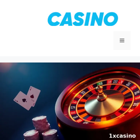
İçeriğe
atla
Menü