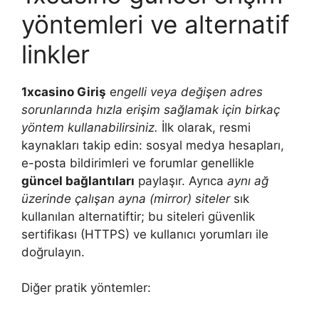
yöntemleri ve alternatif
linkler
1xcasino Giriş
e
ngelli veya değişen adres
sorunlarında hızla erişim sağlamak için birkaç
yöntem kullanabilirsiniz.
İlk olarak, resmi
kaynakları takip edin: sosyal medya hesapları,
e-posta bildirimleri ve forumlar genellikle
güncel bağlantıları
paylaşır. Ayrıca
aynı ağ
üzerinde çalışan ayna (mirror) siteler
sık
kullanılan alternatiftir; bu siteleri güvenlik
sertifikası (HTTPS) ve kullanıcı yorumları ile
doğrulayın.
Diğer pratik yöntemler: