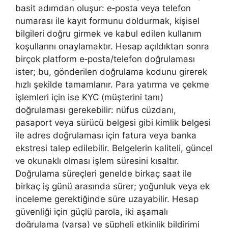
basit adımdan oluşur: e‑posta veya telefon
numarası ile kayıt formunu doldurmak, kişisel
bilgileri doğru girmek ve kabul edilen kullanım
koşullarını onaylamaktır. Hesap açıldıktan sonra
birçok platform e‑posta/telefon doğrulaması
ister; bu, gönderilen doğrulama kodunu girerek
hızlı şekilde tamamlanır. Para yatırma ve çekme
işlemleri için ise KYC (müşterini tanı)
doğrulaması gerekebilir: nüfus cüzdanı,
pasaport veya sürücü belgesi gibi kimlik belgesi
ile adres doğrulaması için fatura veya banka
ekstresi talep edilebilir. Belgelerin kaliteli, güncel
ve okunaklı olması işlem süresini kısaltır.
Doğrulama süreçleri genelde birkaç saat ile
birkaç iş günü arasında sürer; yoğunluk veya ek
inceleme gerektiğinde süre uzayabilir. Hesap
güvenliği için güçlü parola, iki aşamalı
doğrulama (varsa) ve şüpheli etkinlik bildirimi