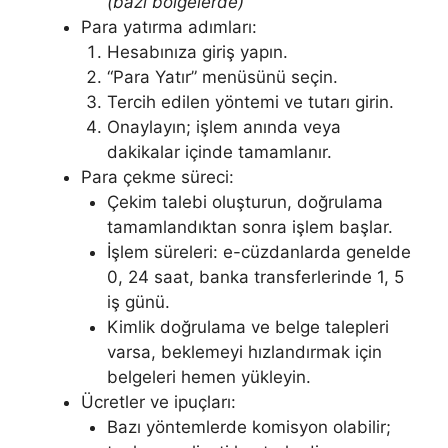
(bazı bölgelerde)
Para yatırma adımları:
Hesabınıza giriş yapın.
“Para Yatır” menüsünü seçin.
Tercih edilen yöntemi ve tutarı girin.
Onaylayın; işlem anında veya
dakikalar içinde tamamlanır.
Para çekme süreci:
Çekim talebi oluşturun, doğrulama
tamamlandıktan sonra işlem başlar.
İşlem süreleri: e-cüzdanlarda genelde
0, 24 saat, banka transferlerinde 1, 5
iş günü.
Kimlik doğrulama ve belge talepleri
varsa, beklemeyi hızlandırmak için
belgeleri hemen yükleyin.
Ücretler ve ipuçları:
Bazı yöntemlerde komisyon olabilir;