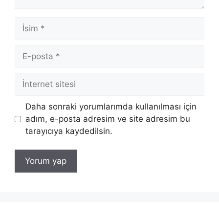
İsim
E-
posta
İnternet
sitesi
Daha sonraki yorumlarımda kullanılması için
adım, e-posta adresim ve site adresim bu
tarayıcıya kaydedilsin.