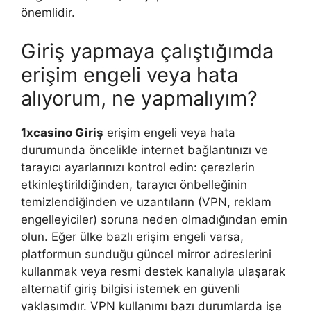
önemlidir.
Giriş yapmaya çalıştığımda
erişim engeli veya hata
alıyorum, ne yapmalıyım?
1xcasino Giriş
erişim engeli veya hata
durumunda öncelikle internet bağlantınızı ve
tarayıcı ayarlarınızı kontrol edin: çerezlerin
etkinleştirildiğinden, tarayıcı önbelleğinin
temizlendiğinden ve uzantıların (VPN, reklam
engelleyiciler) soruna neden olmadığından emin
olun. Eğer ülke bazlı erişim engeli varsa,
platformun sunduğu güncel mirror adreslerini
kullanmak veya resmi destek kanalıyla ulaşarak
alternatif giriş bilgisi istemek en güvenli
yaklaşımdır. VPN kullanımı bazı durumlarda işe