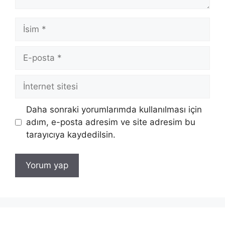
İsim
E-
posta
İnternet
sitesi
Daha sonraki yorumlarımda kullanılması için
adım, e-posta adresim ve site adresim bu
tarayıcıya kaydedilsin.