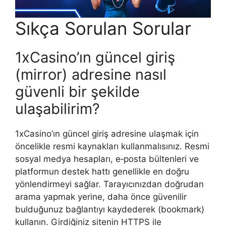
Sıkça Sorulan Sorular
1xCasino’ın güncel giriş
(mirror) adresine nasıl
güvenli bir şekilde
ulaşabilirim?
1xCasino’ın güncel giriş adresine ulaşmak için
öncelikle resmi kaynakları kullanmalısınız. Resmi
sosyal medya hesapları, e‑posta bültenleri ve
platformun destek hattı genellikle en doğru
yönlendirmeyi sağlar. Tarayıcınızdan doğrudan
arama yapmak yerine, daha önce güvenilir
bulduğunuz bağlantıyı kaydederek (bookmark)
kullanın. Girdiğiniz sitenin HTTPS ile