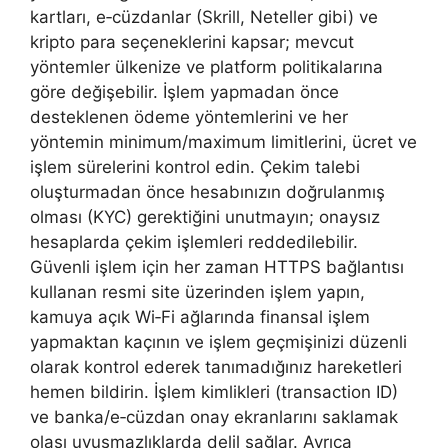
kartları, e‑cüzdanlar (Skrill, Neteller gibi) ve
kripto para seçeneklerini kapsar; mevcut
yöntemler ülkenize ve platform politikalarına
göre değişebilir. İşlem yapmadan önce
desteklenen ödeme yöntemlerini ve her
yöntemin minimum/maximum limitlerini, ücret ve
işlem sürelerini kontrol edin. Çekim talebi
oluşturmadan önce hesabınızın doğrulanmış
olması (KYC) gerektiğini unutmayın; onaysız
hesaplarda çekim işlemleri reddedilebilir.
Güvenli işlem için her zaman HTTPS bağlantısı
kullanan resmi site üzerinden işlem yapın,
kamuya açık Wi‑Fi ağlarında finansal işlem
yapmaktan kaçının ve işlem geçmişinizi düzenli
olarak kontrol ederek tanımadığınız hareketleri
hemen bildirin. İşlem kimlikleri (transaction ID)
ve banka/e‑cüzdan onay ekranlarını saklamak
olası uyuşmazlıklarda delil sağlar. Ayrıca