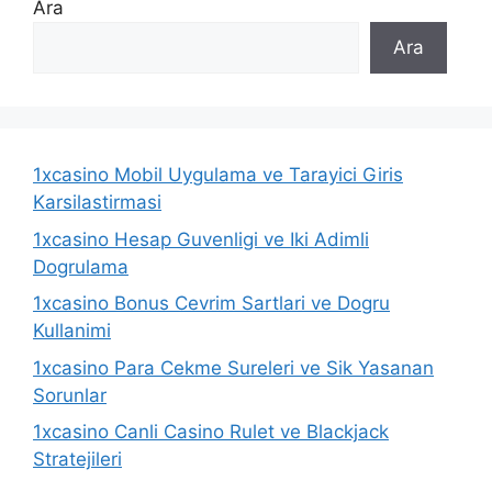
Ara
Ara
1xcasino Mobil Uygulama ve Tarayici Giris
Karsilastirmasi
1xcasino Hesap Guvenligi ve Iki Adimli
Dogrulama
1xcasino Bonus Cevrim Sartlari ve Dogru
Kullanimi
1xcasino Para Cekme Sureleri ve Sik Yasanan
Sorunlar
1xcasino Canli Casino Rulet ve Blackjack
Stratejileri