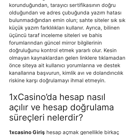
korunduğundan, tarayıcı sertifikasının doğru
olduğundan ve adres çubuğunda yazım hatası
bulunmadığından emin olun; sahte siteler sık sık
küçük yazım farklılıkları kullanır. Ayrıca, bilinen
üçüncü taraf inceleme siteleri ve bahis
forumlarından güncel mirror bilgilerinin
doğruluğunu kontrol etmek yararlı olur. Kesin
olmayan kaynaklardan gelen linklere tıklamadan
önce siteya ait kullanıcı yorumlarına ve destek
kanallarına başvurun, kimlik avı ve dolandırıcılık
riskine karşı doğrulamayı ihmal etmeyin.
1xCasino’da hesap nasıl
açılır ve hesap doğrulama
süreçleri nelerdir?
1xcasino Giriş
hesap açmak genellikle birkaç