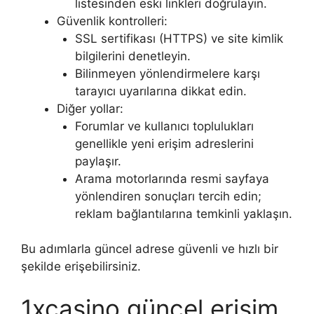
listesinden eski linkleri doğrulayın.
Güvenlik kontrolleri:
SSL sertifikası (HTTPS) ve site kimlik
bilgilerini denetleyin.
Bilinmeyen yönlendirmelere karşı
tarayıcı uyarılarına dikkat edin.
Diğer yollar:
Forumlar ve kullanıcı toplulukları
genellikle yeni erişim adreslerini
paylaşır.
Arama motorlarında resmi sayfaya
yönlendiren sonuçları tercih edin;
reklam bağlantılarına temkinli yaklaşın.
Bu adımlarla güncel adrese güvenli ve hızlı bir
şekilde erişebilirsiniz.
1xcasino güncel erişim