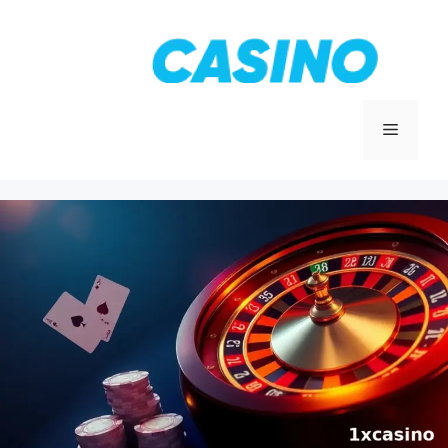
İçeriğe
atla
Menü