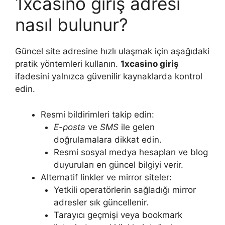
1xcasino giriş adresi
nasıl bulunur?
Güncel site adresine hızlı ulaşmak için aşağıdaki
pratik yöntemleri kullanın.
1xcasino giriş
ifadesini yalnızca güvenilir kaynaklarda kontrol
edin.
Resmi bildirimleri takip edin:
E-posta
ve
SMS
ile gelen
doğrulamalara dikkat edin.
Resmi sosyal medya hesapları ve blog
duyuruları en güncel bilgiyi verir.
Alternatif linkler ve mirror siteler:
Yetkili operatörlerin sağladığı mirror
adresler sık güncellenir.
Tarayıcı geçmişi veya bookmark