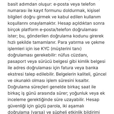
basit adımdan oluşur: e‑posta veya telefon
numarası ile kayıt formunu doldurmak, kişisel
bilgileri doğru girmek ve kabul edilen kullanım
koşullarını onaylamaktır. Hesap açıldıktan sonra
birçok platform e‑posta/telefon doğrulaması
ister; bu, gönderilen doğrulama kodunu girerek
hızlı şekilde tamamlanır. Para yatırma ve çekme
işlemleri için ise KYC (müşterini tanı)
doğrulaması gerekebilir: nüfus cüzdanı,
pasaport veya sürücü belgesi gibi kimlik belgesi
ile adres doğrulaması için fatura veya banka
ekstresi talep edilebilir. Belgelerin kaliteli, güncel
ve okunaklı olması işlem süresini kısaltır.
Doğrulama süreçleri genelde birkaç saat ile
birkaç iş günü arasında sürer; yoğunluk veya ek
inceleme gerektiğinde süre uzayabilir. Hesap
güvenliği için güçlü parola, iki aşamalı
doğrulama (varsa) ve şüpheli etkinlik bildirimi