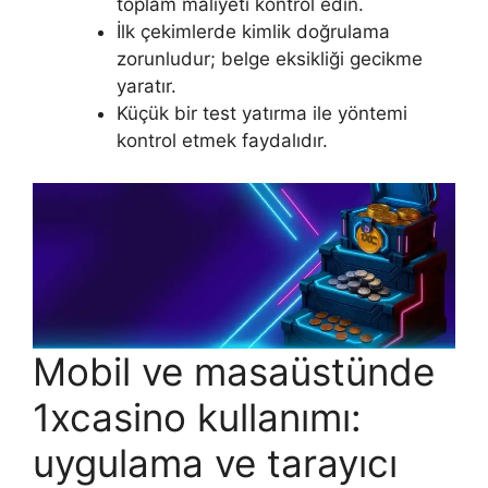
toplam maliyeti kontrol edin.
İlk çekimlerde kimlik doğrulama
zorunludur; belge eksikliği gecikme
yaratır.
Küçük bir test yatırma ile yöntemi
kontrol etmek faydalıdır.
Mobil ve masaüstünde
1xcasino kullanımı:
uygulama ve tarayıcı