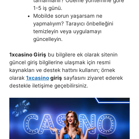
tamamlanır? Ödeme yöntemine göre
1-5 iş günü.
Mobilde sorun yaşarsam ne
yapmalıyım? Tarayıcı önbelleğini
temizleyin veya uygulamayı
güncelleyin.
1xcasino Giriş
bu bilgilere ek olarak sitenin
güncel giriş bilgilerine ulaşmak için resmi
kaynakları ve destek hattını kullanın; örnek
olarak
1xcasino
giriş
sayfasını ziyaret ederek
destekle iletişime geçebilirsiniz.