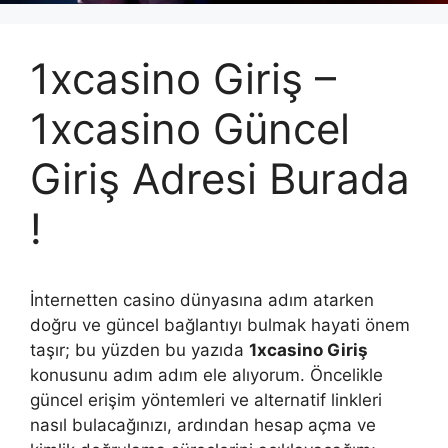
1xcasino Giriş –
1xcasino Güncel
Giriş Adresi Burada
!
İnternetten casino dünyasına adım atarken
doğru ve güncel bağlantıyı bulmak hayati önem
taşır; bu yüzden bu yazıda
1xcasino Giriş
konusunu adım adım ele alıyorum. Öncelikle
güncel erişim yöntemleri ve alternatif linkleri
nasıl bulacağınızı, ardından hesap açma ve