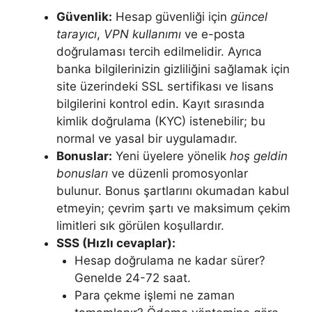
Güvenlik:
Hesap güvenliği için
güncel
tarayıcı
,
VPN kullanımı
ve e-posta
doğrulaması tercih edilmelidir. Ayrıca
banka bilgilerinizin gizliliğini sağlamak için
site üzerindeki SSL sertifikası ve lisans
bilgilerini kontrol edin. Kayıt sırasında
kimlik doğrulama (KYC) istenebilir; bu
normal ve yasal bir uygulamadır.
Bonuslar:
Yeni üyelere yönelik
hoş geldin
bonusları
ve düzenli promosyonlar
bulunur. Bonus şartlarını okumadan kabul
etmeyin; çevrim şartı ve maksimum çekim
limitleri sık görülen koşullardır.
SSS (Hızlı cevaplar):
Hesap doğrulama ne kadar sürer?
Genelde 24-72 saat.
Para çekme işlemi ne zaman