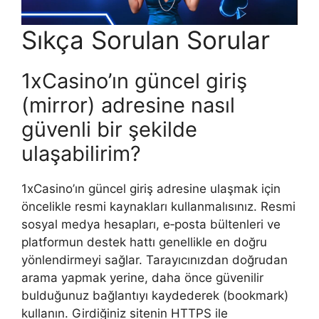
Sıkça Sorulan Sorular
1xCasino’ın güncel giriş
(mirror) adresine nasıl
güvenli bir şekilde
ulaşabilirim?
1xCasino’ın güncel giriş adresine ulaşmak için
öncelikle resmi kaynakları kullanmalısınız. Resmi
sosyal medya hesapları, e‑posta bültenleri ve
platformun destek hattı genellikle en doğru
yönlendirmeyi sağlar. Tarayıcınızdan doğrudan
arama yapmak yerine, daha önce güvenilir
bulduğunuz bağlantıyı kaydederek (bookmark)
kullanın. Girdiğiniz sitenin HTTPS ile