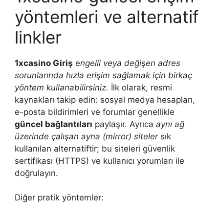
yöntemleri ve alternatif
linkler
1xcasino Giriş
e
ngelli veya değişen adres
sorunlarında hızla erişim sağlamak için birkaç
yöntem kullanabilirsiniz.
İlk olarak, resmi
kaynakları takip edin: sosyal medya hesapları,
e-posta bildirimleri ve forumlar genellikle
güncel bağlantıları
paylaşır. Ayrıca
aynı ağ
üzerinde çalışan ayna (mirror) siteler
sık
kullanılan alternatiftir; bu siteleri güvenlik
sertifikası (HTTPS) ve kullanıcı yorumları ile
doğrulayın.
Diğer pratik yöntemler: