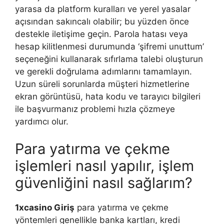
yarasa da platform kuralları ve yerel yasalar
açısından sakıncalı olabilir; bu yüzden önce
destekle iletişime geçin. Parola hatası veya
hesap kilitlenmesi durumunda ‘şifremi unuttum’
seçeneğini kullanarak sıfırlama talebi oluşturun
ve gerekli doğrulama adımlarını tamamlayın.
Uzun süreli sorunlarda müşteri hizmetlerine
ekran görüntüsü, hata kodu ve tarayıcı bilgileri
ile başvurmanız problemi hızla çözmeye
yardımcı olur.
Para yatırma ve çekme
işlemleri nasıl yapılır, işlem
güvenliğini nasıl sağlarım?
1xcasino Giriş
para yatırma ve çekme
yöntemleri genellikle banka kartları, kredi