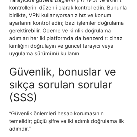
kontrollerini düzenli olarak kontrol edin. Bununla
birlikte, VPN kullanıyorsanız hız ve konum
ayarlarını kontrol edin; bazı işlemler doğrulama
gerektirebilir. Ödeme ve kimlik doğrulama
adımları her iki platformda da benzerdir; cihaz
kimliğini doğrulayın ve güncel tarayıcı veya
uygulama sürümünü kullanın.
Güvenlik, bonuslar ve
sıkça sorulan sorular
(SSS)
“Güvenlik önlemleri hesap korumasının
temelidir; güçlü şifre ve iki adımlı doğrulama ilk
adımdır.”