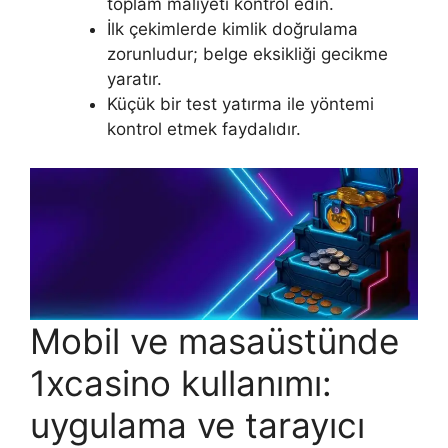
toplam maliyeti kontrol edin.
İlk çekimlerde kimlik doğrulama
zorunludur; belge eksikliği gecikme
yaratır.
Küçük bir test yatırma ile yöntemi
kontrol etmek faydalıdır.
Mobil ve masaüstünde
1xcasino kullanımı:
uygulama ve tarayıcı