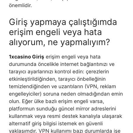
önemlidir.
Giriş yapmaya çalıştığımda
erişim engeli veya hata
alıyorum, ne yapmalıyım?
1xcasino Giriş
erişim engeli veya hata
durumunda öncelikle internet bağlantınızı ve
tarayıcı ayarlarınızı kontrol edin: çerezlerin
etkinleştirildiğinden, tarayıcı önbelleğinin
temizlendiğinden ve uzantıların (VPN, reklam
engelleyiciler) soruna neden olmadığından emin
olun. Eğer ülke bazlı erişim engeli varsa,
platformun sunduğu güncel mirror adreslerini
kullanmak veya resmi destek kanalıyla ulaşarak
alternatif giriş bilgisi istemek en güvenli
yaklaşımdır. VPN kullanımı bazı durumlarda işe