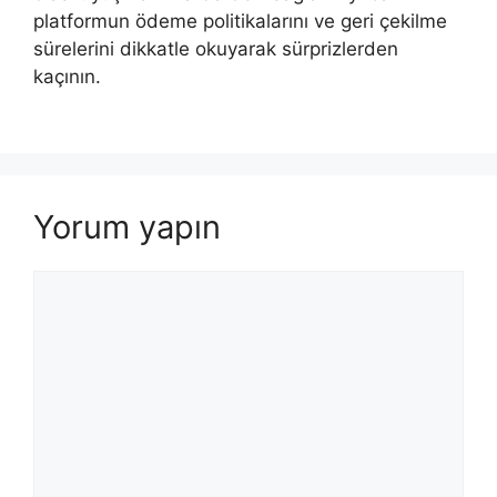
platformun ödeme politikalarını ve geri çekilme
sürelerini dikkatle okuyarak sürprizlerden
kaçının.
Yorum yapın
Yorum