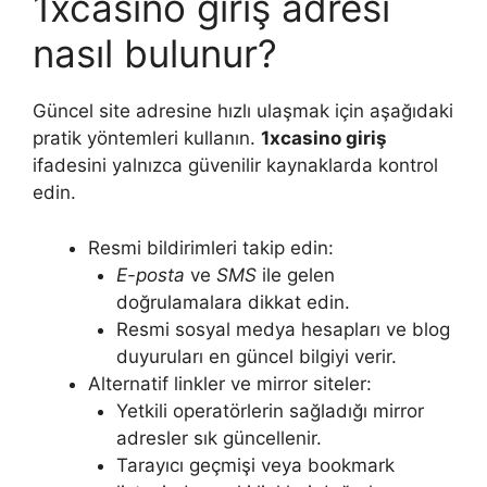
1xcasino giriş adresi
nasıl bulunur?
Güncel site adresine hızlı ulaşmak için aşağıdaki
pratik yöntemleri kullanın.
1xcasino giriş
ifadesini yalnızca güvenilir kaynaklarda kontrol
edin.
Resmi bildirimleri takip edin:
E-posta
ve
SMS
ile gelen
doğrulamalara dikkat edin.
Resmi sosyal medya hesapları ve blog
duyuruları en güncel bilgiyi verir.
Alternatif linkler ve mirror siteler:
Yetkili operatörlerin sağladığı mirror
adresler sık güncellenir.
Tarayıcı geçmişi veya bookmark