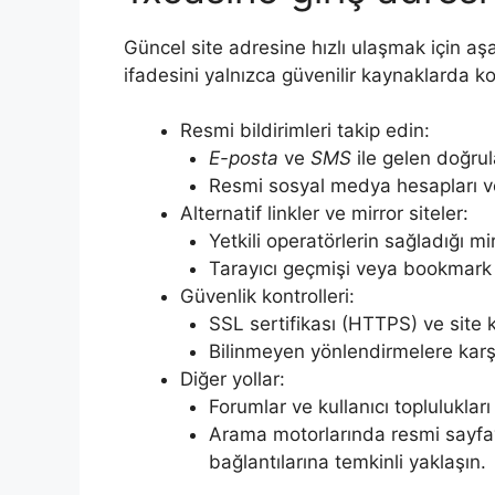
Güncel site adresine hızlı ulaşmak için aş
ifadesini yalnızca güvenilir kaynaklarda ko
Resmi bildirimleri takip edin:
E-posta
ve
SMS
ile gelen doğrul
Resmi sosyal medya hesapları ve 
Alternatif linkler ve mirror siteler:
Yetkili operatörlerin sağladığı mi
Tarayıcı geçmişi veya bookmark l
Güvenlik kontrolleri:
SSL sertifikası (HTTPS) ve site ki
Bilinmeyen yönlendirmelere karşı 
Diğer yollar:
Forumlar ve kullanıcı toplulukları
Arama motorlarında resmi sayfay
bağlantılarına temkinli yaklaşın.