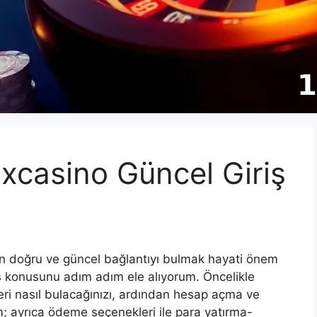
1xcasino Güncel Giriş
n doğru ve güncel bağlantıyı bulmak hayati önem
ş
konusunu adım adım ele alıyorum. Öncelikle
leri nasıl bulacağınızı, ardından hesap açma ve
m; ayrıca ödeme seçenekleri ile para yatırma-