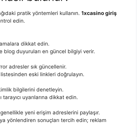
ağıdaki pratik yöntemleri kullanın.
1xcasino giriş
ntrol edin.
amalara dikkat edin.
blog duyuruları en güncel bilgiyi verir.
rror adresler sık güncellenir.
istesinden eski linkleri doğrulayın.
mlik bilgilerini denetleyin.
tarayıcı uyarılarına dikkat edin.
 genellikle yeni erişim adreslerini paylaşır.
a yönlendiren sonuçları tercih edin; reklam