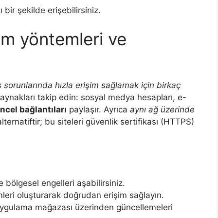
bir şekilde erişebilirsiniz.
im yöntemleri ve
 sorunlarında hızla erişim sağlamak için birkaç
kaynakları takip edin: sosyal medya hesapları, e-
ncel bağlantıları
paylaşır. Ayrıca
aynı ağ üzerinde
alternatiftir; bu siteleri güvenlik sertifikası (HTTPS)
bölgesel engelleri aşabilirsiniz.
mleri oluşturarak doğrudan erişim sağlayın.
ygulama mağazası üzerinden güncellemeleri