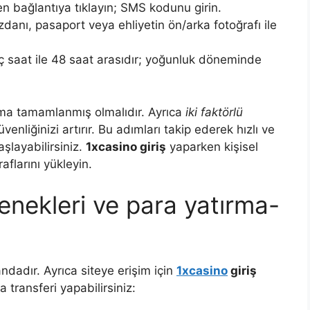
en bağlantıya tıklayın; SMS kodunu girin.
zdanı, pasaport veya ehliyetin ön/arka fotoğrafı ile
aç saat ile 48 saat arasıdır; yoğunluk döneminde
ama tamamlanmış olmalıdır. Ayrıca
iki faktörlü
enliğinizi artırır. Bu adımları takip ederek hızlı ve
şlayabilirsiniz.
1xcasino giriş
yaparken kişisel
raflarını yükleyin.
nekleri ve para yatırma-
dadır. Ayrıca siteye erişim için
1xcasino
giriş
 transferi yapabilirsiniz: