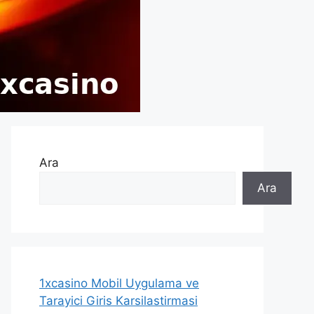
Ara
Ara
1xcasino Mobil Uygulama ve
Tarayici Giris Karsilastirmasi