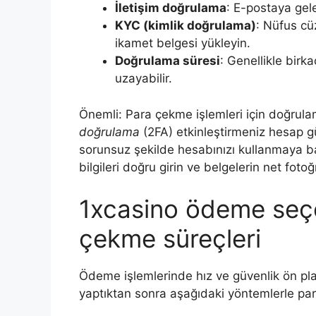
İletişim doğrulama
: E-postaya gel
KYC (kimlik doğrulama)
: Nüfus cü
ikamet belgesi yükleyin.
Doğrulama süresi
: Genellikle birk
uzayabilir.
Önemli: Para çekme işlemleri için doğrul
doğrulama
(2FA) etkinleştirmeniz hesap güv
sorunsuz şekilde hesabınızı kullanmaya ba
bilgileri doğru girin ve belgelerin net fotoğ
1xcasino ödeme seçe
çekme süreçleri
Ödeme işlemlerinde hız ve güvenlik ön plan
yaptıktan sonra aşağıdaki yöntemlerle para