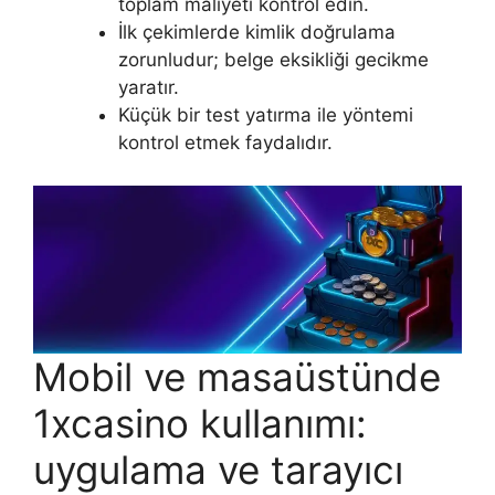
toplam maliyeti kontrol edin.
İlk çekimlerde kimlik doğrulama
zorunludur; belge eksikliği gecikme
yaratır.
Küçük bir test yatırma ile yöntemi
kontrol etmek faydalıdır.
Mobil ve masaüstünde
1xcasino kullanımı:
uygulama ve tarayıcı