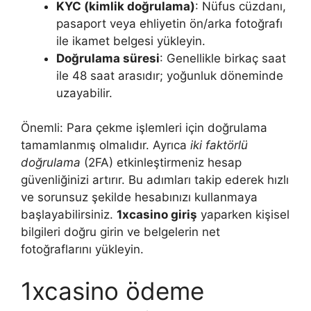
KYC (kimlik doğrulama)
: Nüfus cüzdanı,
pasaport veya ehliyetin ön/arka fotoğrafı
ile ikamet belgesi yükleyin.
Doğrulama süresi
: Genellikle birkaç saat
ile 48 saat arasıdır; yoğunluk döneminde
uzayabilir.
Önemli: Para çekme işlemleri için doğrulama
tamamlanmış olmalıdır. Ayrıca
iki faktörlü
doğrulama
(2FA) etkinleştirmeniz hesap
güvenliğinizi artırır. Bu adımları takip ederek hızlı
ve sorunsuz şekilde hesabınızı kullanmaya
başlayabilirsiniz.
1xcasino giriş
yaparken kişisel
bilgileri doğru girin ve belgelerin net
fotoğraflarını yükleyin.
1xcasino ödeme