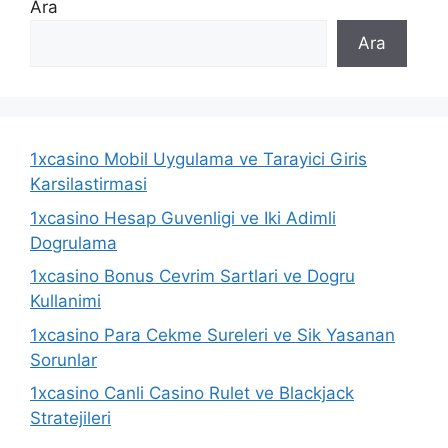
Ara
Ara
1xcasino Mobil Uygulama ve Tarayici Giris
Karsilastirmasi
1xcasino Hesap Guvenligi ve Iki Adimli
Dogrulama
1xcasino Bonus Cevrim Sartlari ve Dogru
Kullanimi
1xcasino Para Cekme Sureleri ve Sik Yasanan
Sorunlar
1xcasino Canli Casino Rulet ve Blackjack
Stratejileri