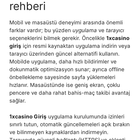
rehberi
Mobil ve masaüstü deneyimi arasında önemli
farklar vardır; bu yüzden
uygulama
ve
tarayıcı
seçeneklerini bilmek gerekir. Öncelikle
1xcasino
giriş
için resmi kaynaktan uygulama indirin veya
tarayıcı üzerinden güncel alternatifi kullanın.
Mobilde uygulama, daha hızlı bildirimler ve
dokunmatik optimizasyon sunar; ayrıca offline
önbellekleme sayesinde sayfa yüklemeleri
hızlanır. Masaüstünde ise geniş ekran, çoklu
pencere ve daha rahat bahis-maç takibi avantaj
sağlar.
1xcasino Giriş
uygulama kurulumunda izinleri
sınırlı tutun, otomatik güncellemeleri açık bırakın
ve bilinmeyen kaynaklardan indirmeyin.
Tarayıcıda
güvenli bağlantı (HTTPS)
ve eklenti