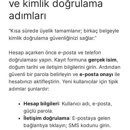
ve kimlik doğrulama
adımları
“Kısa sürede üyelik tamamlanır; birkaç belgeyle
kimlik doğrulama güvenliğinizi sağlar.”
Hesap açarken önce
e-posta
ve
telefon
doğrulaması yapın. Kayıt formuna
gerçek isim
,
doğum tarihi ve iletişim bilgilerini girin. Ardından
güvenli bir parola belirleyin ve
e-posta onayı
ile
hesabınızı aktifleştirin. Yeni kullanıcılar için tipik
adımlar şunlardır:
Hesap bilgileri
: Kullanıcı adı, e-posta,
güçlü parola.
İletişim doğrulama
: E-postaya gelen
bağlantıya tıklayın; SMS kodunu girin.