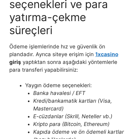
seçenekleri ve para
yatırma-çekme
süreçleri
Ödeme işlemlerinde hız ve güvenlik ön
plandadır. Ayrıca siteye erişim için
1xcasino
giriş
yaptıktan sonra aşağıdaki yöntemlerle
para transferi yapabilirsiniz:
Yaygın ödeme seçenekleri:
Banka havalesi / EFT
Kredi/bankamatik kartları (Visa,
Mastercard)
E-cüzdanlar (Skrill, Neteller vb.)
Kripto para (Bitcoin, Ethereum)
Kapıda ödeme ve ön ödemeli kartlar