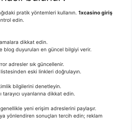
ağıdaki pratik yöntemleri kullanın.
1xcasino giriş
ntrol edin.
amalara dikkat edin.
blog duyuruları en güncel bilgiyi verir.
rror adresler sık güncellenir.
istesinden eski linkleri doğrulayın.
mlik bilgilerini denetleyin.
tarayıcı uyarılarına dikkat edin.
 genellikle yeni erişim adreslerini paylaşır.
a yönlendiren sonuçları tercih edin; reklam