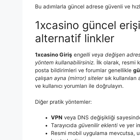
Bu adımlarla güncel adrese güvenli ve hızlı 
1xcasino güncel eriş
alternatif linkler
1xcasino Giriş
e
ngelli veya değişen adres
yöntem kullanabilirsiniz.
İlk olarak, resmi 
posta bildirimleri ve forumlar genellikle
gü
çalışan ayna (mirror) siteler
sık kullanılan 
ve kullanıcı yorumları ile doğrulayın.
Diğer pratik yöntemler:
VPN
veya DNS değişikliği sayesinde 
Tarayıcıda
güvenilir eklenti
ve yer i
Resmi mobil uygulama mevcutsa, u