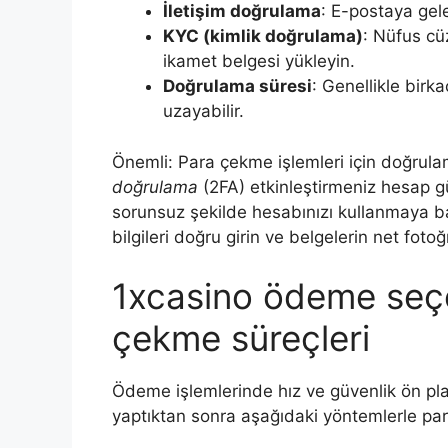
İletişim doğrulama
: E-postaya gel
KYC (kimlik doğrulama)
: Nüfus cü
ikamet belgesi yükleyin.
Doğrulama süresi
: Genellikle birk
uzayabilir.
Önemli: Para çekme işlemleri için doğrul
doğrulama
(2FA) etkinleştirmeniz hesap güv
sorunsuz şekilde hesabınızı kullanmaya ba
bilgileri doğru girin ve belgelerin net fotoğ
1xcasino ödeme seçe
çekme süreçleri
Ödeme işlemlerinde hız ve güvenlik ön plan
yaptıktan sonra aşağıdaki yöntemlerle para