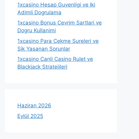
1xcasino Hesap Guvenligi ve Iki
Adimli Dogrulama
1xcasino Bonus Cevrim Sartlari ve
Dogru Kullanimi
1xcasino Para Cekme Sureleri ve
Sik Yasanan Sorunlar
1xcasino Canli Casino Rulet ve
Blackjack Stratejileri
Haziran 2026
Eylül 2025