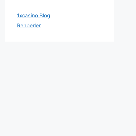
1xcasino Blog
Rehberler