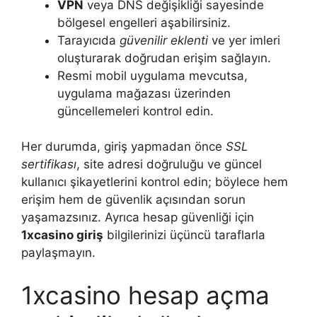
VPN
veya DNS değişikliği sayesinde
bölgesel engelleri aşabilirsiniz.
Tarayıcıda
güvenilir eklenti
ve yer imleri
oluşturarak doğrudan erişim sağlayın.
Resmi mobil uygulama mevcutsa,
uygulama mağazası üzerinden
güncellemeleri kontrol edin.
Her durumda, giriş yapmadan önce
SSL
sertifikası
, site adresi doğruluğu ve güncel
kullanıcı şikayetlerini kontrol edin; böylece hem
erişim hem de güvenlik açısından sorun
yaşamazsınız. Ayrıca hesap güvenliği için
1xcasino giriş
bilgilerinizi üçüncü taraflarla
paylaşmayın.
1xcasino hesap açma