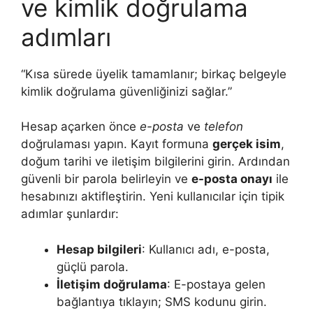
ve kimlik doğrulama
adımları
“Kısa sürede üyelik tamamlanır; birkaç belgeyle
kimlik doğrulama güvenliğinizi sağlar.”
Hesap açarken önce
e-posta
ve
telefon
doğrulaması yapın. Kayıt formuna
gerçek isim
,
doğum tarihi ve iletişim bilgilerini girin. Ardından
güvenli bir parola belirleyin ve
e-posta onayı
ile
hesabınızı aktifleştirin. Yeni kullanıcılar için tipik
adımlar şunlardır:
Hesap bilgileri
: Kullanıcı adı, e-posta,
güçlü parola.
İletişim doğrulama
: E-postaya gelen
bağlantıya tıklayın; SMS kodunu girin.