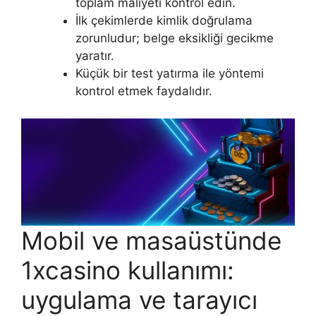
toplam maliyeti kontrol edin.
İlk çekimlerde kimlik doğrulama
zorunludur; belge eksikliği gecikme
yaratır.
Küçük bir test yatırma ile yöntemi
kontrol etmek faydalıdır.
Mobil ve masaüstünde
1xcasino kullanımı:
uygulama ve tarayıcı