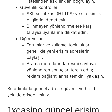
listesinden eski linkleri doğrulayın.
Güvenlik kontrolleri:
SSL sertifikası (HTTPS) ve site kimlik
bilgilerini denetleyin.
Bilinmeyen yönlendirmelere karşı
tarayıcı uyarılarına dikkat edin.
Diğer yollar:
Forumlar ve kullanıcı toplulukları
genellikle yeni erişim adreslerini
paylaşır.
Arama motorlarında resmi sayfaya
yönlendiren sonuçları tercih edin;
reklam bağlantılarına temkinli yaklaşın.
Bu adımlarla güncel adrese güvenli ve hızlı bir
şekilde erişebilirsiniz.
1xcasino güncel erişim