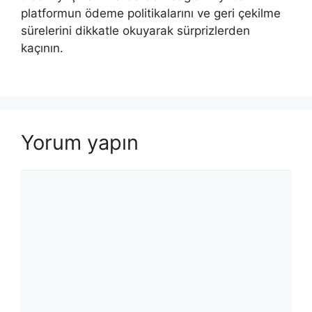
platformun ödeme politikalarını ve geri çekilme
sürelerini dikkatle okuyarak sürprizlerden
kaçının.
Yorum yapın
Yorum