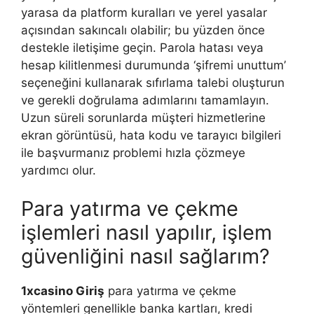
yarasa da platform kuralları ve yerel yasalar
açısından sakıncalı olabilir; bu yüzden önce
destekle iletişime geçin. Parola hatası veya
hesap kilitlenmesi durumunda ‘şifremi unuttum’
seçeneğini kullanarak sıfırlama talebi oluşturun
ve gerekli doğrulama adımlarını tamamlayın.
Uzun süreli sorunlarda müşteri hizmetlerine
ekran görüntüsü, hata kodu ve tarayıcı bilgileri
ile başvurmanız problemi hızla çözmeye
yardımcı olur.
Para yatırma ve çekme
işlemleri nasıl yapılır, işlem
güvenliğini nasıl sağlarım?
1xcasino Giriş
para yatırma ve çekme
yöntemleri genellikle banka kartları, kredi