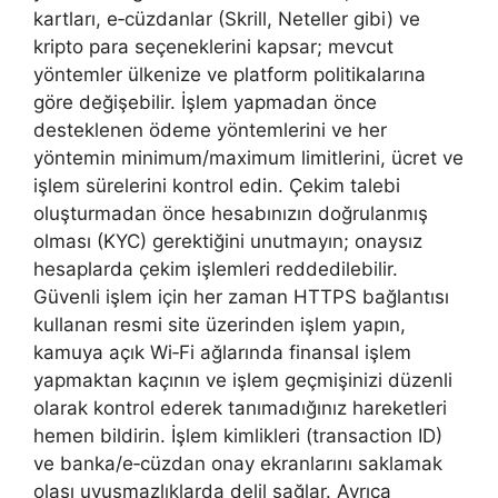
kartları, e‑cüzdanlar (Skrill, Neteller gibi) ve
kripto para seçeneklerini kapsar; mevcut
yöntemler ülkenize ve platform politikalarına
göre değişebilir. İşlem yapmadan önce
desteklenen ödeme yöntemlerini ve her
yöntemin minimum/maximum limitlerini, ücret ve
işlem sürelerini kontrol edin. Çekim talebi
oluşturmadan önce hesabınızın doğrulanmış
olması (KYC) gerektiğini unutmayın; onaysız
hesaplarda çekim işlemleri reddedilebilir.
Güvenli işlem için her zaman HTTPS bağlantısı
kullanan resmi site üzerinden işlem yapın,
kamuya açık Wi‑Fi ağlarında finansal işlem
yapmaktan kaçının ve işlem geçmişinizi düzenli
olarak kontrol ederek tanımadığınız hareketleri
hemen bildirin. İşlem kimlikleri (transaction ID)
ve banka/e‑cüzdan onay ekranlarını saklamak
olası uyuşmazlıklarda delil sağlar. Ayrıca