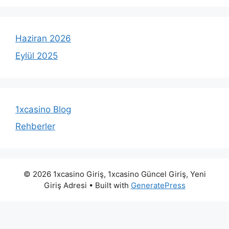
Haziran 2026
Eylül 2025
1xcasino Blog
Rehberler
© 2026 1xcasino Giriş, 1xcasino Güncel Giriş, Yeni
Giriş Adresi
• Built with
GeneratePress