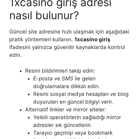
1xcasino giriş adresi
nasıl bulunur?
Güncel site adresine hızlı ulaşmak için aşağıdaki
pratik yöntemleri kullanın.
1xcasino giriş
ifadesini yalnızca güvenilir kaynaklarda kontrol
edin.
Resmi bildirimleri takip edin:
E-posta
ve
SMS
ile gelen
doğrulamalara dikkat edin.
Resmi sosyal medya hesapları ve blog
duyuruları en güncel bilgiyi verir.
Alternatif linkler ve mirror siteler:
Yetkili operatörlerin sağladığı mirror
adresler sık güncellenir.
Tarayıcı geçmişi veya bookmark