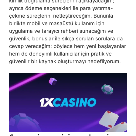
kimlik doğrulama süreçlerini açıklayacağım;
ayrıca ödeme seçenekleri ile para yatırma-
çekme süreçlerini netleştireceğim. Bununla
birlikte mobil ve masaüstü kullanım için
uygulama ve tarayıcı rehberi sunacağım ve
güvenlik, bonuslar ile sıkça sorulan sorulara da
cevap vereceğim; böylece hem yeni başlayanlar
hem de deneyimli kullanıcılar için pratik ve
güvenilir bir kaynak oluşturmayı hedefliyorum.