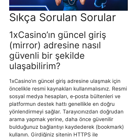
Sıkça Sorulan Sorular
1xCasino’ın güncel giriş
(mirror) adresine nasıl
güvenli bir şekilde
ulaşabilirim?
1xCasino’ın güncel giriş adresine ulaşmak için
öncelikle resmi kaynakları kullanmalısınız. Resmi
sosyal medya hesapları, e‑posta bültenleri ve
platformun destek hattı genellikle en doğru
yönlendirmeyi sağlar. Tarayıcınızdan doğrudan
arama yapmak yerine, daha önce güvenilir
bulduğunuz bağlantıyı kaydederek (bookmark)
kullanın. Girdiğiniz sitenin HTTPS ile