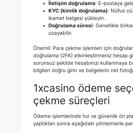
İletişim doğrulama
: E-postaya gel
KYC (kimlik doğrulama)
: Nüfus cü
ikamet belgesi yükleyin.
Doğrulama süresi
: Genellikle birk
uzayabilir.
Önemli: Para çekme işlemleri için doğrul
doğrulama
(2FA) etkinleştirmeniz hesap güv
sorunsuz şekilde hesabınızı kullanmaya ba
bilgileri doğru girin ve belgelerin net fotoğ
1xcasino ödeme seçe
çekme süreçleri
Ödeme işlemlerinde hız ve güvenlik ön plan
yaptıktan sonra aşağıdaki yöntemlerle para