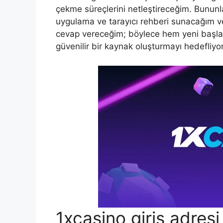
çekme süreçlerini netleştireceğim. Bununla
uygulama ve tarayıcı rehberi sunacağım ve
cevap vereceğim; böylece hem yeni başlaya
güvenilir bir kaynak oluşturmayı hedefliyo
1xcasino giriş adresi