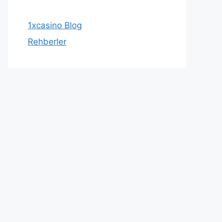
1xcasino Blog
Rehberler