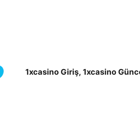
1xcasino Giriş, 1xcasino Günce