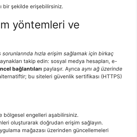
bir şekilde erişebilirsiniz.
im yöntemleri ve
 sorunlarında hızla erişim sağlamak için birkaç
kaynakları takip edin: sosyal medya hesapları, e-
ncel bağlantıları
paylaşır. Ayrıca
aynı ağ üzerinde
alternatiftir; bu siteleri güvenlik sertifikası (HTTPS)
bölgesel engelleri aşabilirsiniz.
mleri oluşturarak doğrudan erişim sağlayın.
ygulama mağazası üzerinden güncellemeleri