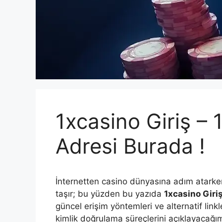
1xcasino Giriş – 
Adresi Burada !
İnternetten casino dünyasına adım atarke
taşır; bu yüzden bu yazıda
1xcasino Giri
güncel erişim yöntemleri ve alternatif link
kimlik doğrulama süreçlerini açıklayacağı