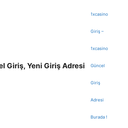
1xcasino
Giriş –
1xcasino
l Giriş, Yeni Giriş Adresi
Güncel
Giriş
Adresi
Burada !