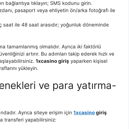
en bağlantıya tıklayın; SMS kodunu girin.
zdanı, pasaport veya ehliyetin ön/arka fotoğrafı ile
aç saat ile 48 saat arasıdır; yoğunluk döneminde
ama tamamlanmış olmalıdır. Ayrıca
iki faktörlü
enliğinizi artırır. Bu adımları takip ederek hızlı ve
şlayabilirsiniz.
1xcasino giriş
yaparken kişisel
raflarını yükleyin.
nekleri ve para yatırma-
dadır. Ayrıca siteye erişim için
1xcasino
giriş
 transferi yapabilirsiniz: