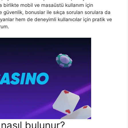
 birlikte mobil ve masaüstü kullanım için
 güvenlik, bonuslar ile sıkça sorulan sorulara da
nlar hem de deneyimli kullanıcılar için pratik ve
rum.
 nasıl bulunur?