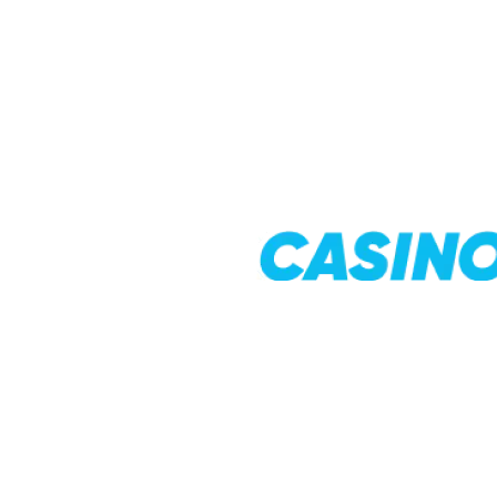
İçeriğe
atla