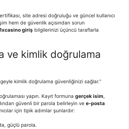
rtifikası
, site adresi doğruluğu ve güncel kullanıcı
rişim hem de güvenlik açısından sorun
1xcasino giriş
bilgilerinizi üçüncü taraflarla
 ve kimlik doğrulama
geyle kimlik doğrulama güvenliğinizi sağlar.”
ğrulaması yapın. Kayıt formuna
gerçek isim
,
rdından güvenli bir parola belirleyin ve
e-posta
nıcılar için tipik adımlar şunlardır:
sta, güçlü parola.