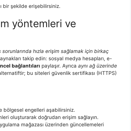
bir şekilde erişebilirsiniz.
im yöntemleri ve
 sorunlarında hızla erişim sağlamak için birkaç
kaynakları takip edin: sosyal medya hesapları, e-
ncel bağlantıları
paylaşır. Ayrıca
aynı ağ üzerinde
alternatiftir; bu siteleri güvenlik sertifikası (HTTPS)
bölgesel engelleri aşabilirsiniz.
mleri oluşturarak doğrudan erişim sağlayın.
ygulama mağazası üzerinden güncellemeleri