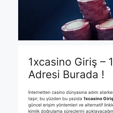
1xcasino Giriş – 
Adresi Burada !
İnternetten casino dünyasına adım atarke
taşır; bu yüzden bu yazıda
1xcasino Giri
güncel erişim yöntemleri ve alternatif link
kimlik doğrulama süreçlerini açıklayacağı