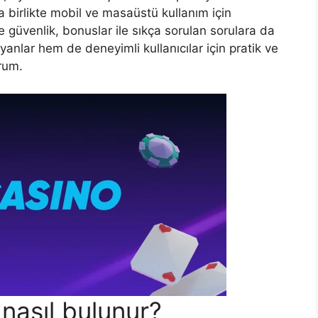
 birlikte mobil ve masaüstü kullanım için
 güvenlik, bonuslar ile sıkça sorulan sorulara da
nlar hem de deneyimli kullanıcılar için pratik ve
rum.
 nasıl bulunur?