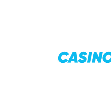
İçeriğe
atla