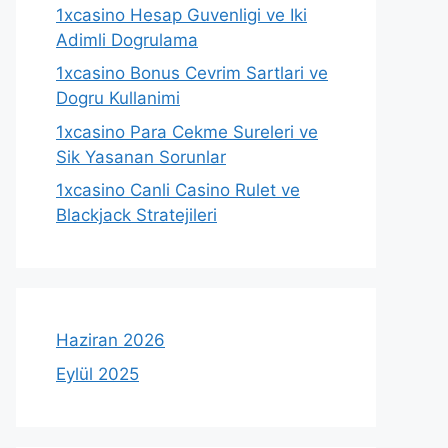
1xcasino Hesap Guvenligi ve Iki
Adimli Dogrulama
1xcasino Bonus Cevrim Sartlari ve
Dogru Kullanimi
1xcasino Para Cekme Sureleri ve
Sik Yasanan Sorunlar
1xcasino Canli Casino Rulet ve
Blackjack Stratejileri
Haziran 2026
Eylül 2025