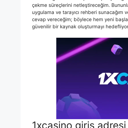
çekme süreçlerini netleştireceğim. Bununla
uygulama ve tarayıcı rehberi sunacağım ve
cevap vereceğim; böylece hem yeni başlaya
güvenilir bir kaynak oluşturmayı hedefliyo
1xcasino giriş adresi