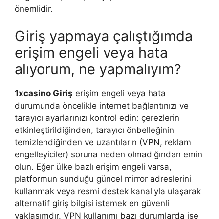
önemlidir.
Giriş yapmaya çalıştığımda
erişim engeli veya hata
alıyorum, ne yapmalıyım?
1xcasino Giriş
erişim engeli veya hata
durumunda öncelikle internet bağlantınızı ve
tarayıcı ayarlarınızı kontrol edin: çerezlerin
etkinleştirildiğinden, tarayıcı önbelleğinin
temizlendiğinden ve uzantıların (VPN, reklam
engelleyiciler) soruna neden olmadığından emin
olun. Eğer ülke bazlı erişim engeli varsa,
platformun sunduğu güncel mirror adreslerini
kullanmak veya resmi destek kanalıyla ulaşarak
alternatif giriş bilgisi istemek en güvenli
yaklaşımdır. VPN kullanımı bazı durumlarda işe