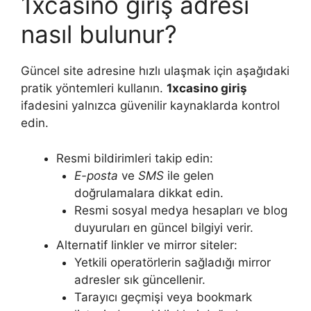
1xcasino giriş adresi
nasıl bulunur?
Güncel site adresine hızlı ulaşmak için aşağıdaki
pratik yöntemleri kullanın.
1xcasino giriş
ifadesini yalnızca güvenilir kaynaklarda kontrol
edin.
Resmi bildirimleri takip edin:
E-posta
ve
SMS
ile gelen
doğrulamalara dikkat edin.
Resmi sosyal medya hesapları ve blog
duyuruları en güncel bilgiyi verir.
Alternatif linkler ve mirror siteler:
Yetkili operatörlerin sağladığı mirror
adresler sık güncellenir.
Tarayıcı geçmişi veya bookmark