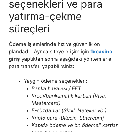
seçenekleri ve para
yatırma-çekme
süreçleri
Ödeme işlemlerinde hız ve güvenlik ön
plandadır. Ayrıca siteye erişim için
1xcasino
giriş
yaptıktan sonra aşağıdaki yöntemlerle
para transferi yapabilirsiniz:
Yaygın ödeme seçenekleri:
Banka havalesi / EFT
Kredi/bankamatik kartları (Visa,
Mastercard)
E-cüzdanlar (Skrill, Neteller vb.)
Kripto para (Bitcoin, Ethereum)
Kapıda ödeme ve ön ödemeli kartlar