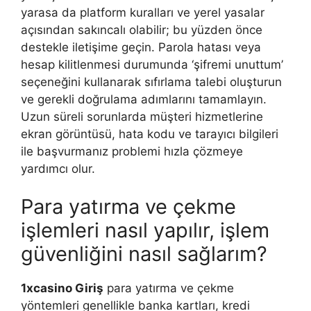
yarasa da platform kuralları ve yerel yasalar
açısından sakıncalı olabilir; bu yüzden önce
destekle iletişime geçin. Parola hatası veya
hesap kilitlenmesi durumunda ‘şifremi unuttum’
seçeneğini kullanarak sıfırlama talebi oluşturun
ve gerekli doğrulama adımlarını tamamlayın.
Uzun süreli sorunlarda müşteri hizmetlerine
ekran görüntüsü, hata kodu ve tarayıcı bilgileri
ile başvurmanız problemi hızla çözmeye
yardımcı olur.
Para yatırma ve çekme
işlemleri nasıl yapılır, işlem
güvenliğini nasıl sağlarım?
1xcasino Giriş
para yatırma ve çekme
yöntemleri genellikle banka kartları, kredi