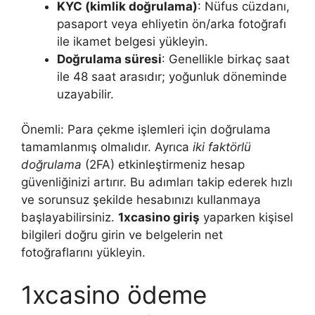
KYC (kimlik doğrulama)
: Nüfus cüzdanı,
pasaport veya ehliyetin ön/arka fotoğrafı
ile ikamet belgesi yükleyin.
Doğrulama süresi
: Genellikle birkaç saat
ile 48 saat arasıdır; yoğunluk döneminde
uzayabilir.
Önemli: Para çekme işlemleri için doğrulama
tamamlanmış olmalıdır. Ayrıca
iki faktörlü
doğrulama
(2FA) etkinleştirmeniz hesap
güvenliğinizi artırır. Bu adımları takip ederek hızlı
ve sorunsuz şekilde hesabınızı kullanmaya
başlayabilirsiniz.
1xcasino giriş
yaparken kişisel
bilgileri doğru girin ve belgelerin net
fotoğraflarını yükleyin.
1xcasino ödeme