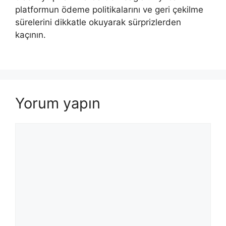
platformun ödeme politikalarını ve geri çekilme
sürelerini dikkatle okuyarak sürprizlerden
kaçının.
Yorum yapın
Yorum