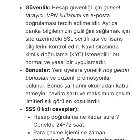
Güvenlik:
Hesap güvenliği için
güncel
tarayıcı
,
VPN kullanımı
ve e-posta
doğrulaması tercih edilmelidir. Ayrıca
banka bilgilerinizin gizliliğini sağlamak için
site üzerindeki SSL sertifikası ve lisans
bilgilerini kontrol edin. Kayıt sırasında
kimlik doğrulama (KYC) istenebilir; bu
normal ve yasal bir uygulamadır.
Bonuslar:
Yeni üyelere yönelik
hoş geldin
bonusları
ve düzenli promosyonlar
bulunur. Bonus şartlarını okumadan kabul
etmeyin; çevrim şartı ve maksimum çekim
limitleri sık görülen koşullardır.
SSS (Hızlı cevaplar):
Hesap doğrulama ne kadar sürer?
Genelde 24-72 saat.
Para çekme işlemi ne zaman