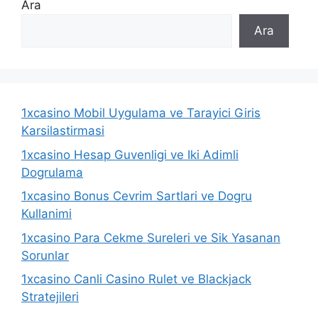
Ara
Ara
1xcasino Mobil Uygulama ve Tarayici Giris
Karsilastirmasi
1xcasino Hesap Guvenligi ve Iki Adimli
Dogrulama
1xcasino Bonus Cevrim Sartlari ve Dogru
Kullanimi
1xcasino Para Cekme Sureleri ve Sik Yasanan
Sorunlar
1xcasino Canli Casino Rulet ve Blackjack
Stratejileri