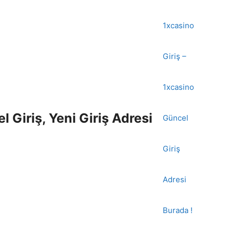
1xcasino
Giriş –
1xcasino
l Giriş, Yeni Giriş Adresi
Güncel
Giriş
Adresi
Burada !