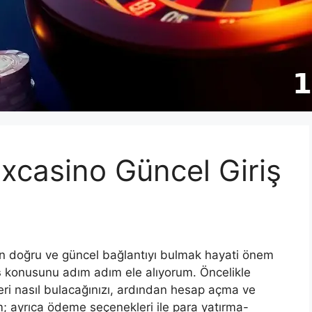
1xcasino Güncel Giriş
n doğru ve güncel bağlantıyı bulmak hayati önem
ş
konusunu adım adım ele alıyorum. Öncelikle
leri nasıl bulacağınızı, ardından hesap açma ve
m; ayrıca ödeme seçenekleri ile para yatırma-