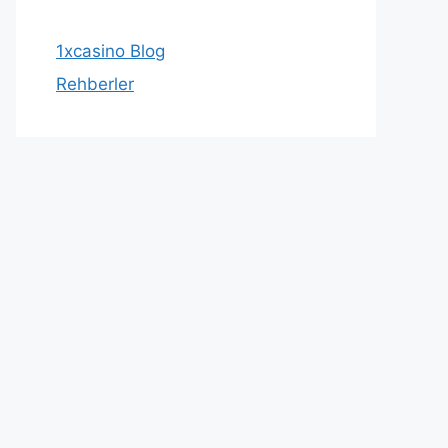
1xcasino Blog
Rehberler