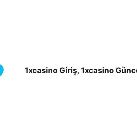
1xcasino Giriş, 1xcasino Günce