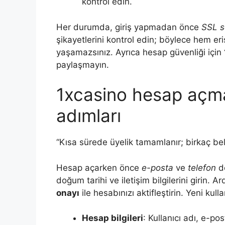
kontrol edin.
Her durumda, giriş yapmadan önce
SSL se
şikayetlerini kontrol edin; böylece hem e
yaşamazsınız. Ayrıca hesap güvenliği için
paylaşmayın.
1xcasino hesap açma
adımları
“Kısa sürede üyelik tamamlanır; birkaç bel
Hesap açarken önce
e-posta
ve
telefon
do
doğum tarihi ve iletişim bilgilerini girin. A
onayı
ile hesabınızı aktifleştirin. Yeni kulla
Hesap bilgileri
: Kullanıcı adı, e-po