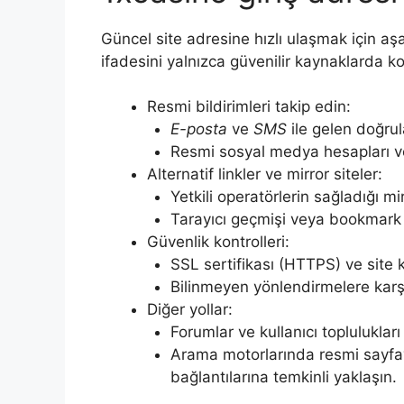
Güncel site adresine hızlı ulaşmak için aş
ifadesini yalnızca güvenilir kaynaklarda ko
Resmi bildirimleri takip edin:
E-posta
ve
SMS
ile gelen doğrul
Resmi sosyal medya hesapları ve 
Alternatif linkler ve mirror siteler:
Yetkili operatörlerin sağladığı mi
Tarayıcı geçmişi veya bookmark l
Güvenlik kontrolleri:
SSL sertifikası (HTTPS) ve site ki
Bilinmeyen yönlendirmelere karşı 
Diğer yollar:
Forumlar ve kullanıcı toplulukları
Arama motorlarında resmi sayfay
bağlantılarına temkinli yaklaşın.