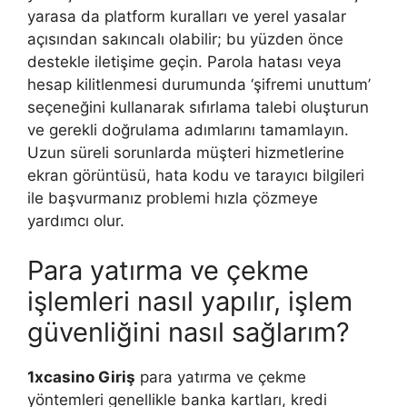
yarasa da platform kuralları ve yerel yasalar
açısından sakıncalı olabilir; bu yüzden önce
destekle iletişime geçin. Parola hatası veya
hesap kilitlenmesi durumunda ‘şifremi unuttum’
seçeneğini kullanarak sıfırlama talebi oluşturun
ve gerekli doğrulama adımlarını tamamlayın.
Uzun süreli sorunlarda müşteri hizmetlerine
ekran görüntüsü, hata kodu ve tarayıcı bilgileri
ile başvurmanız problemi hızla çözmeye
yardımcı olur.
Para yatırma ve çekme
işlemleri nasıl yapılır, işlem
güvenliğini nasıl sağlarım?
1xcasino Giriş
para yatırma ve çekme
yöntemleri genellikle banka kartları, kredi