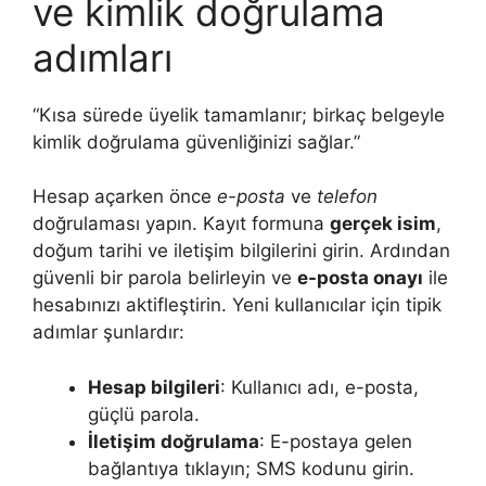
ve kimlik doğrulama
adımları
“Kısa sürede üyelik tamamlanır; birkaç belgeyle
kimlik doğrulama güvenliğinizi sağlar.”
Hesap açarken önce
e-posta
ve
telefon
doğrulaması yapın. Kayıt formuna
gerçek isim
,
doğum tarihi ve iletişim bilgilerini girin. Ardından
güvenli bir parola belirleyin ve
e-posta onayı
ile
hesabınızı aktifleştirin. Yeni kullanıcılar için tipik
adımlar şunlardır:
Hesap bilgileri
: Kullanıcı adı, e-posta,
güçlü parola.
İletişim doğrulama
: E-postaya gelen
bağlantıya tıklayın; SMS kodunu girin.