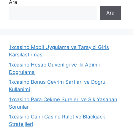
Ara
Ara
1xcasino Mobil Uygulama ve Tarayici Giris
Karsilastirmasi
1xcasino Hesap Guvenligi ve Iki Adimli
Dogrulama
1xcasino Bonus Cevrim Sartlari ve Dogru
Kullanimi
1xcasino Para Cekme Sureleri ve Sik Yasanan
Sorunlar
1xcasino Canli Casino Rulet ve Blackjack
Stratejileri