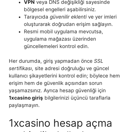
VPN
veya DNS değişikliği sayesinde
bölgesel engelleri aşabilirsiniz.
Tarayıcıda
güvenilir eklenti
ve yer imleri
oluşturarak doğrudan erişim sağlayın.
Resmi mobil uygulama mevcutsa,
uygulama mağazası üzerinden
güncellemeleri kontrol edin.
Her durumda, giriş yapmadan önce
SSL
sertifikası
, site adresi doğruluğu ve güncel
kullanıcı şikayetlerini kontrol edin; böylece hem
erişim hem de güvenlik açısından sorun
yaşamazsınız. Ayrıca hesap güvenliği için
1xcasino giriş
bilgilerinizi üçüncü taraflarla
paylaşmayın.
1xcasino hesap açma