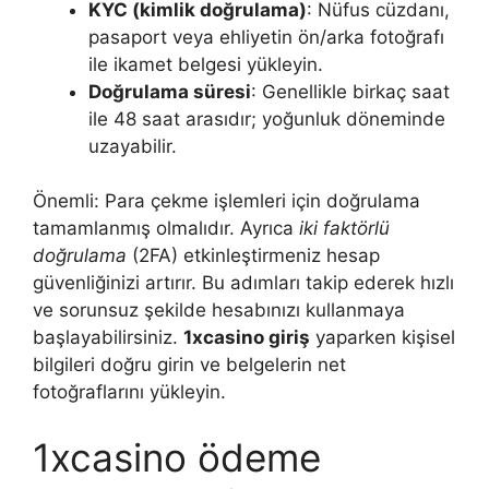
KYC (kimlik doğrulama)
: Nüfus cüzdanı,
pasaport veya ehliyetin ön/arka fotoğrafı
ile ikamet belgesi yükleyin.
Doğrulama süresi
: Genellikle birkaç saat
ile 48 saat arasıdır; yoğunluk döneminde
uzayabilir.
Önemli: Para çekme işlemleri için doğrulama
tamamlanmış olmalıdır. Ayrıca
iki faktörlü
doğrulama
(2FA) etkinleştirmeniz hesap
güvenliğinizi artırır. Bu adımları takip ederek hızlı
ve sorunsuz şekilde hesabınızı kullanmaya
başlayabilirsiniz.
1xcasino giriş
yaparken kişisel
bilgileri doğru girin ve belgelerin net
fotoğraflarını yükleyin.
1xcasino ödeme