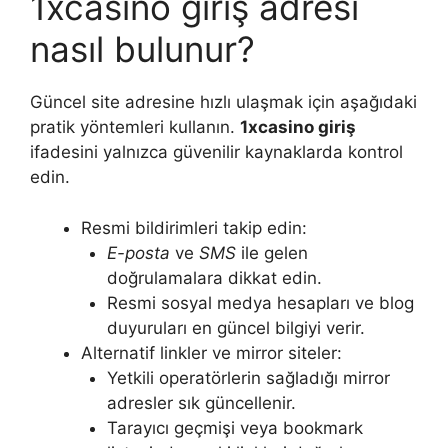
1xcasino giriş adresi
nasıl bulunur?
Güncel site adresine hızlı ulaşmak için aşağıdaki
pratik yöntemleri kullanın.
1xcasino giriş
ifadesini yalnızca güvenilir kaynaklarda kontrol
edin.
Resmi bildirimleri takip edin:
E-posta
ve
SMS
ile gelen
doğrulamalara dikkat edin.
Resmi sosyal medya hesapları ve blog
duyuruları en güncel bilgiyi verir.
Alternatif linkler ve mirror siteler:
Yetkili operatörlerin sağladığı mirror
adresler sık güncellenir.
Tarayıcı geçmişi veya bookmark