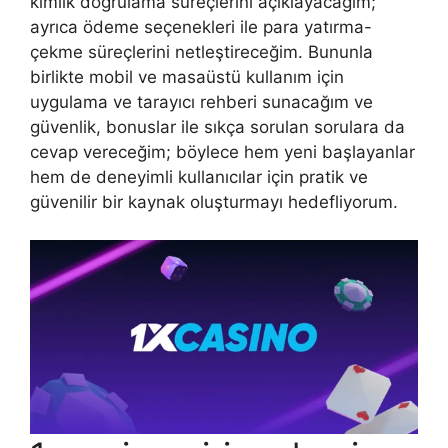
kimlik doğrulama süreçlerini açıklayacağım;
ayrıca ödeme seçenekleri ile para yatırma-
çekme süreçlerini netleştireceğim. Bununla
birlikte mobil ve masaüstü kullanım için
uygulama ve tarayıcı rehberi sunacağım ve
güvenlik, bonuslar ile sıkça sorulan sorulara da
cevap vereceğim; böylece hem yeni başlayanlar
hem de deneyimli kullanıcılar için pratik ve
güvenilir bir kaynak oluşturmayı hedefliyorum.