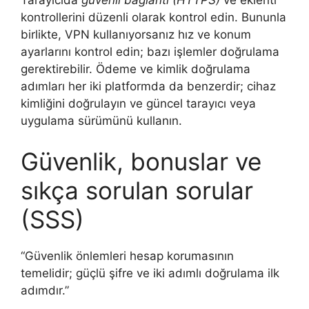
kontrollerini düzenli olarak kontrol edin. Bununla
birlikte, VPN kullanıyorsanız hız ve konum
ayarlarını kontrol edin; bazı işlemler doğrulama
gerektirebilir. Ödeme ve kimlik doğrulama
adımları her iki platformda da benzerdir; cihaz
kimliğini doğrulayın ve güncel tarayıcı veya
uygulama sürümünü kullanın.
Güvenlik, bonuslar ve
sıkça sorulan sorular
(SSS)
“Güvenlik önlemleri hesap korumasının
temelidir; güçlü şifre ve iki adımlı doğrulama ilk
adımdır.”