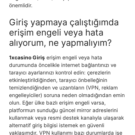
önemlidir.
Giriş yapmaya çalıştığımda
erişim engeli veya hata
alıyorum, ne yapmalıyım?
1xcasino Giriş
erişim engeli veya hata
durumunda öncelikle internet bağlantınızı ve
tarayıcı ayarlarınızı kontrol edin: çerezlerin
etkinleştirildiğinden, tarayıcı önbelleğinin
temizlendiğinden ve uzantıların (VPN, reklam
engelleyiciler) soruna neden olmadığından emin
olun. Eğer ülke bazlı erişim engeli varsa,
platformun sunduğu güncel mirror adreslerini
kullanmak veya resmi destek kanalıyla ulaşarak
alternatif giriş bilgisi istemek en güvenli
yaklaşımdır. VPN kullanımı bazı durumlarda işe