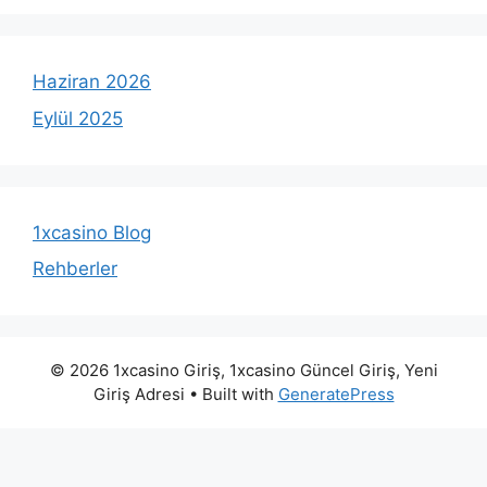
Haziran 2026
Eylül 2025
1xcasino Blog
Rehberler
© 2026 1xcasino Giriş, 1xcasino Güncel Giriş, Yeni
Giriş Adresi
• Built with
GeneratePress