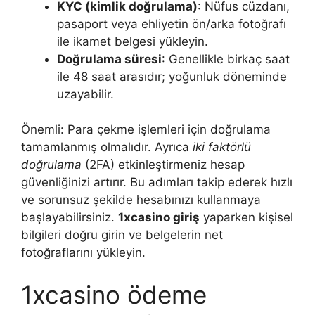
KYC (kimlik doğrulama)
: Nüfus cüzdanı,
pasaport veya ehliyetin ön/arka fotoğrafı
ile ikamet belgesi yükleyin.
Doğrulama süresi
: Genellikle birkaç saat
ile 48 saat arasıdır; yoğunluk döneminde
uzayabilir.
Önemli: Para çekme işlemleri için doğrulama
tamamlanmış olmalıdır. Ayrıca
iki faktörlü
doğrulama
(2FA) etkinleştirmeniz hesap
güvenliğinizi artırır. Bu adımları takip ederek hızlı
ve sorunsuz şekilde hesabınızı kullanmaya
başlayabilirsiniz.
1xcasino giriş
yaparken kişisel
bilgileri doğru girin ve belgelerin net
fotoğraflarını yükleyin.
1xcasino ödeme