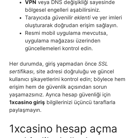
VPN
veya DNS değişikliği sayesinde
bölgesel engelleri aşabilirsiniz.
Tarayıcıda
güvenilir eklenti
ve yer imleri
oluşturarak doğrudan erişim sağlayın.
Resmi mobil uygulama mevcutsa,
uygulama mağazası üzerinden
güncellemeleri kontrol edin.
Her durumda, giriş yapmadan önce
SSL
sertifikası
, site adresi doğruluğu ve güncel
kullanıcı şikayetlerini kontrol edin; böylece hem
erişim hem de güvenlik açısından sorun
yaşamazsınız. Ayrıca hesap güvenliği için
1xcasino giriş
bilgilerinizi üçüncü taraflarla
paylaşmayın.
1xcasino hesap açma