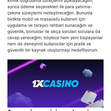
kimlik doğrulama süreçlerini açıklayacağım;
ayrıca ödeme seçenekleri ile para yatırma-
çekme süreçlerini netleştireceğim. Bununla
birlikte mobil ve masaüstü kullanım için
uygulama ve tarayıcı rehberi sunacağım ve
güvenlik, bonuslar ile sıkça sorulan sorulara da
cevap vereceğim; böylece hem yeni başlayanlar
hem de deneyimli kullanıcılar için pratik ve
güvenilir bir kaynak oluşturmayı hedefliyorum.