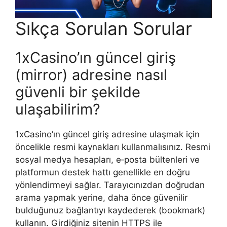
Sıkça Sorulan Sorular
1xCasino’ın güncel giriş
(mirror) adresine nasıl
güvenli bir şekilde
ulaşabilirim?
1xCasino’ın güncel giriş adresine ulaşmak için
öncelikle resmi kaynakları kullanmalısınız. Resmi
sosyal medya hesapları, e‑posta bültenleri ve
platformun destek hattı genellikle en doğru
yönlendirmeyi sağlar. Tarayıcınızdan doğrudan
arama yapmak yerine, daha önce güvenilir
bulduğunuz bağlantıyı kaydederek (bookmark)
kullanın. Girdiğiniz sitenin HTTPS ile