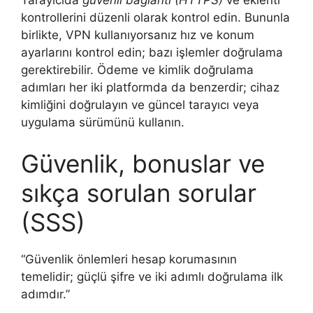
kontrollerini düzenli olarak kontrol edin. Bununla
birlikte, VPN kullanıyorsanız hız ve konum
ayarlarını kontrol edin; bazı işlemler doğrulama
gerektirebilir. Ödeme ve kimlik doğrulama
adımları her iki platformda da benzerdir; cihaz
kimliğini doğrulayın ve güncel tarayıcı veya
uygulama sürümünü kullanın.
Güvenlik, bonuslar ve
sıkça sorulan sorular
(SSS)
“Güvenlik önlemleri hesap korumasının
temelidir; güçlü şifre ve iki adımlı doğrulama ilk
adımdır.”