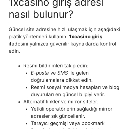
1xcasino giriş adresi
nasıl bulunur?
Güncel site adresine hızlı ulaşmak için aşağıdaki
pratik yöntemleri kullanın.
1xcasino giriş
ifadesini yalnızca güvenilir kaynaklarda kontrol
edin.
Resmi bildirimleri takip edin:
E-posta
ve
SMS
ile gelen
doğrulamalara dikkat edin.
Resmi sosyal medya hesapları ve blog
duyuruları en güncel bilgiyi verir.
Alternatif linkler ve mirror siteler:
Yetkili operatörlerin sağladığı mirror
adresler sık güncellenir.
Tarayıcı geçmişi veya bookmark