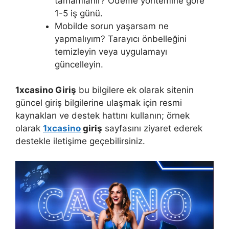
tamamlanır? Ödeme yöntemine göre
1-5 iş günü.
Mobilde sorun yaşarsam ne
yapmalıyım? Tarayıcı önbelleğini
temizleyin veya uygulamayı
güncelleyin.
1xcasino Giriş
bu bilgilere ek olarak sitenin
güncel giriş bilgilerine ulaşmak için resmi
kaynakları ve destek hattını kullanın; örnek
olarak
1xcasino
giriş
sayfasını ziyaret ederek
destekle iletişime geçebilirsiniz.