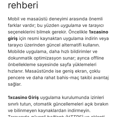
rehberi
Mobil ve masaüstü deneyimi arasında önemli
farklar vardır; bu yüzden
uygulama
ve
tarayıcı
seçeneklerini bilmek gerekir. Öncelikle
1xcasino
giriş
için resmi kaynaktan uygulama indirin veya
tarayıcı üzerinden güncel alternatifi kullanın.
Mobilde uygulama, daha hızlı bildirimler ve
dokunmatik optimizasyon sunar; ayrıca offline
önbellekleme sayesinde sayfa yüklemeleri
hızlanır. Masaüstünde ise geniş ekran, çoklu
pencere ve daha rahat bahis-maç takibi avantaj
sağlar.
1xcasino Giriş
uygulama kurulumunda izinleri
sınırlı tutun, otomatik güncellemeleri açık bırakın
ve bilinmeyen kaynaklardan indirmeyin.
Tarayıcıda
güvenli bağlantı (HTTPS)
ve eklenti