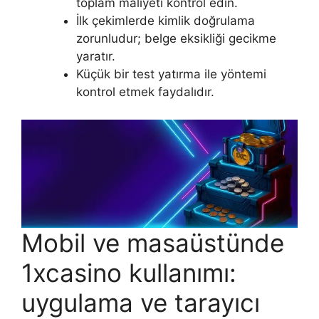
toplam maliyeti kontrol edin.
İlk çekimlerde kimlik doğrulama
zorunludur; belge eksikliği gecikme
yaratır.
Küçük bir test yatırma ile yöntemi
kontrol etmek faydalıdır.
Mobil ve masaüstünde
1xcasino kullanımı:
uygulama ve tarayıcı