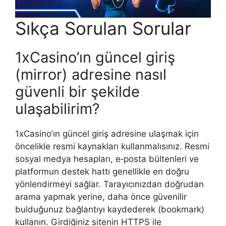
Sıkça Sorulan Sorular
1xCasino’ın güncel giriş
(mirror) adresine nasıl
güvenli bir şekilde
ulaşabilirim?
1xCasino’ın güncel giriş adresine ulaşmak için
öncelikle resmi kaynakları kullanmalısınız. Resmi
sosyal medya hesapları, e‑posta bültenleri ve
platformun destek hattı genellikle en doğru
yönlendirmeyi sağlar. Tarayıcınızdan doğrudan
arama yapmak yerine, daha önce güvenilir
bulduğunuz bağlantıyı kaydederek (bookmark)
kullanın. Girdiğiniz sitenin HTTPS ile