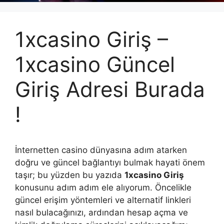
1xcasino Giriş –
1xcasino Güncel
Giriş Adresi Burada
!
İnternetten casino dünyasına adım atarken
doğru ve güncel bağlantıyı bulmak hayati önem
taşır; bu yüzden bu yazıda
1xcasino Giriş
konusunu adım adım ele alıyorum. Öncelikle
güncel erişim yöntemleri ve alternatif linkleri
nasıl bulacağınızı, ardından hesap açma ve