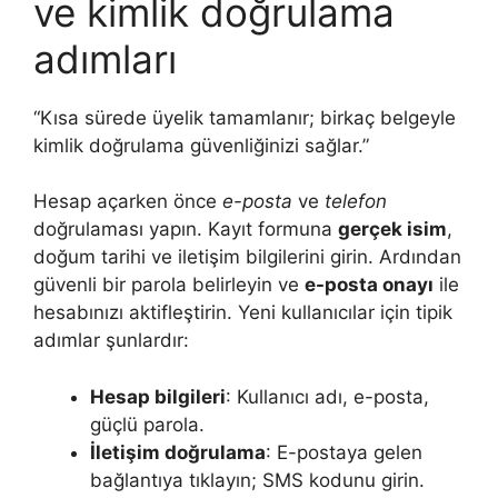
ve kimlik doğrulama
adımları
“Kısa sürede üyelik tamamlanır; birkaç belgeyle
kimlik doğrulama güvenliğinizi sağlar.”
Hesap açarken önce
e-posta
ve
telefon
doğrulaması yapın. Kayıt formuna
gerçek isim
,
doğum tarihi ve iletişim bilgilerini girin. Ardından
güvenli bir parola belirleyin ve
e-posta onayı
ile
hesabınızı aktifleştirin. Yeni kullanıcılar için tipik
adımlar şunlardır:
Hesap bilgileri
: Kullanıcı adı, e-posta,
güçlü parola.
İletişim doğrulama
: E-postaya gelen
bağlantıya tıklayın; SMS kodunu girin.