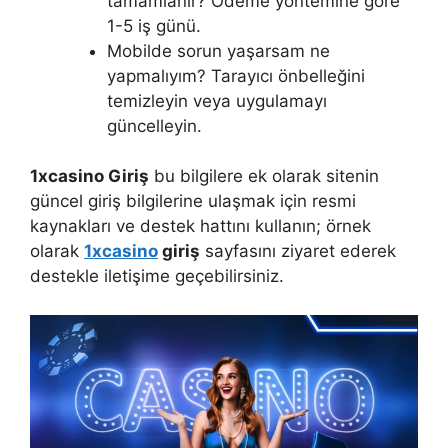
tamamlanır? Ödeme yöntemine göre
1-5 iş günü.
Mobilde sorun yaşarsam ne
yapmalıyım? Tarayıcı önbelleğini
temizleyin veya uygulamayı
güncelleyin.
1xcasino Giriş
bu bilgilere ek olarak sitenin
güncel giriş bilgilerine ulaşmak için resmi
kaynakları ve destek hattını kullanın; örnek
olarak
1xcasino
giriş
sayfasını ziyaret ederek
destekle iletişime geçebilirsiniz.