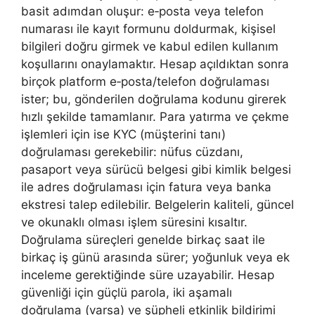
basit adımdan oluşur: e‑posta veya telefon
numarası ile kayıt formunu doldurmak, kişisel
bilgileri doğru girmek ve kabul edilen kullanım
koşullarını onaylamaktır. Hesap açıldıktan sonra
birçok platform e‑posta/telefon doğrulaması
ister; bu, gönderilen doğrulama kodunu girerek
hızlı şekilde tamamlanır. Para yatırma ve çekme
işlemleri için ise KYC (müşterini tanı)
doğrulaması gerekebilir: nüfus cüzdanı,
pasaport veya sürücü belgesi gibi kimlik belgesi
ile adres doğrulaması için fatura veya banka
ekstresi talep edilebilir. Belgelerin kaliteli, güncel
ve okunaklı olması işlem süresini kısaltır.
Doğrulama süreçleri genelde birkaç saat ile
birkaç iş günü arasında sürer; yoğunluk veya ek
inceleme gerektiğinde süre uzayabilir. Hesap
güvenliği için güçlü parola, iki aşamalı
doğrulama (varsa) ve şüpheli etkinlik bildirimi