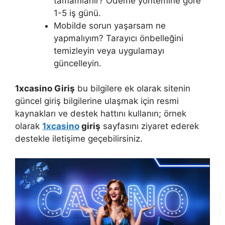
tamamlanır? Ödeme yöntemine göre
1-5 iş günü.
Mobilde sorun yaşarsam ne
yapmalıyım? Tarayıcı önbelleğini
temizleyin veya uygulamayı
güncelleyin.
1xcasino Giriş
bu bilgilere ek olarak sitenin
güncel giriş bilgilerine ulaşmak için resmi
kaynakları ve destek hattını kullanın; örnek
olarak
1xcasino
giriş
sayfasını ziyaret ederek
destekle iletişime geçebilirsiniz.