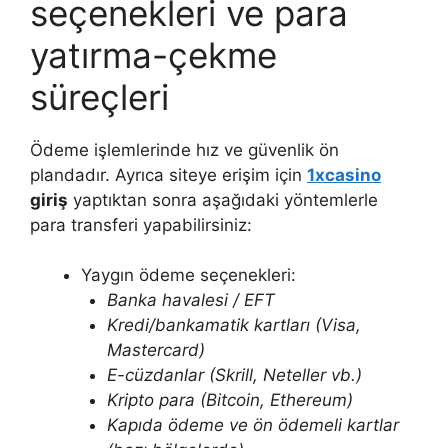
seçenekleri ve para
yatırma-çekme
süreçleri
Ödeme işlemlerinde hız ve güvenlik ön
plandadır. Ayrıca siteye erişim için
1xcasino
giriş
yaptıktan sonra aşağıdaki yöntemlerle
para transferi yapabilirsiniz:
Yaygın ödeme seçenekleri:
Banka havalesi / EFT
Kredi/bankamatik kartları (Visa,
Mastercard)
E-cüzdanlar (Skrill, Neteller vb.)
Kripto para (Bitcoin, Ethereum)
Kapıda ödeme ve ön ödemeli kartlar