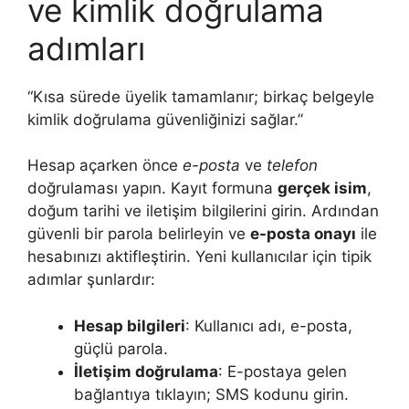
ve kimlik doğrulama
adımları
“Kısa sürede üyelik tamamlanır; birkaç belgeyle
kimlik doğrulama güvenliğinizi sağlar.”
Hesap açarken önce
e-posta
ve
telefon
doğrulaması yapın. Kayıt formuna
gerçek isim
,
doğum tarihi ve iletişim bilgilerini girin. Ardından
güvenli bir parola belirleyin ve
e-posta onayı
ile
hesabınızı aktifleştirin. Yeni kullanıcılar için tipik
adımlar şunlardır:
Hesap bilgileri
: Kullanıcı adı, e-posta,
güçlü parola.
İletişim doğrulama
: E-postaya gelen
bağlantıya tıklayın; SMS kodunu girin.