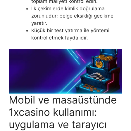
toplam maliyeti kontrol edin.
İlk çekimlerde kimlik doğrulama
zorunludur; belge eksikliği gecikme
yaratır.
Küçük bir test yatırma ile yöntemi
kontrol etmek faydalıdır.
Mobil ve masaüstünde
1xcasino kullanımı:
uygulama ve tarayıcı