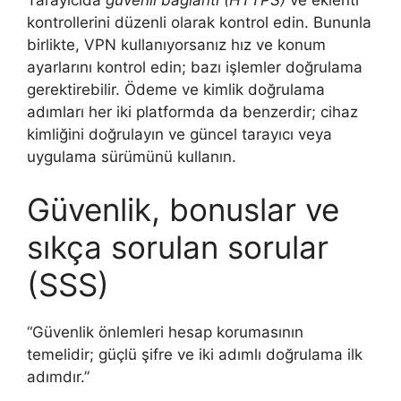
kontrollerini düzenli olarak kontrol edin. Bununla
birlikte, VPN kullanıyorsanız hız ve konum
ayarlarını kontrol edin; bazı işlemler doğrulama
gerektirebilir. Ödeme ve kimlik doğrulama
adımları her iki platformda da benzerdir; cihaz
kimliğini doğrulayın ve güncel tarayıcı veya
uygulama sürümünü kullanın.
Güvenlik, bonuslar ve
sıkça sorulan sorular
(SSS)
“Güvenlik önlemleri hesap korumasının
temelidir; güçlü şifre ve iki adımlı doğrulama ilk
adımdır.”