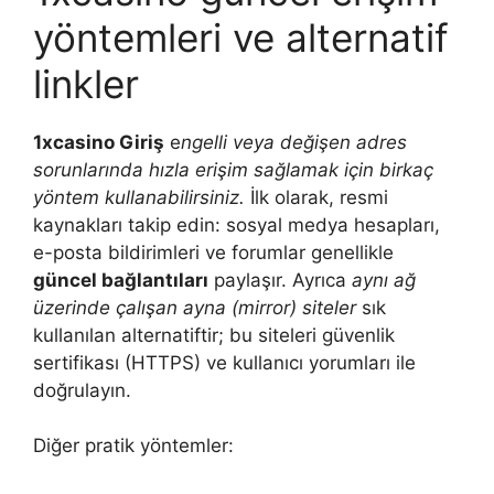
yöntemleri ve alternatif
linkler
1xcasino Giriş
e
ngelli veya değişen adres
sorunlarında hızla erişim sağlamak için birkaç
yöntem kullanabilirsiniz.
İlk olarak, resmi
kaynakları takip edin: sosyal medya hesapları,
e-posta bildirimleri ve forumlar genellikle
güncel bağlantıları
paylaşır. Ayrıca
aynı ağ
üzerinde çalışan ayna (mirror) siteler
sık
kullanılan alternatiftir; bu siteleri güvenlik
sertifikası (HTTPS) ve kullanıcı yorumları ile
doğrulayın.
Diğer pratik yöntemler: