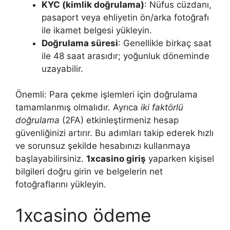
KYC (kimlik doğrulama)
: Nüfus cüzdanı,
pasaport veya ehliyetin ön/arka fotoğrafı
ile ikamet belgesi yükleyin.
Doğrulama süresi
: Genellikle birkaç saat
ile 48 saat arasıdır; yoğunluk döneminde
uzayabilir.
Önemli: Para çekme işlemleri için doğrulama
tamamlanmış olmalıdır. Ayrıca
iki faktörlü
doğrulama
(2FA) etkinleştirmeniz hesap
güvenliğinizi artırır. Bu adımları takip ederek hızlı
ve sorunsuz şekilde hesabınızı kullanmaya
başlayabilirsiniz.
1xcasino giriş
yaparken kişisel
bilgileri doğru girin ve belgelerin net
fotoğraflarını yükleyin.
1xcasino ödeme