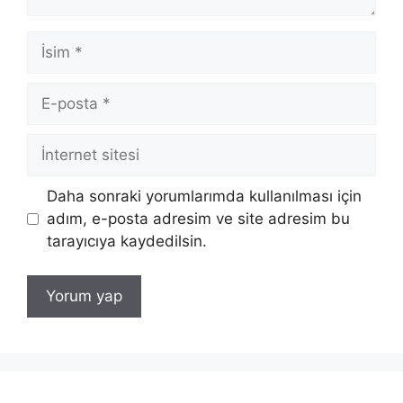
İsim
E-
posta
İnternet
sitesi
Daha sonraki yorumlarımda kullanılması için
adım, e-posta adresim ve site adresim bu
tarayıcıya kaydedilsin.