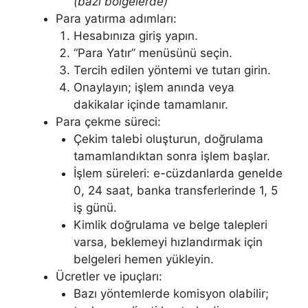
(bazı bölgelerde)
Para yatırma adımları:
Hesabınıza giriş yapın.
“Para Yatır” menüsünü seçin.
Tercih edilen yöntemi ve tutarı girin.
Onaylayın; işlem anında veya
dakikalar içinde tamamlanır.
Para çekme süreci:
Çekim talebi oluşturun, doğrulama
tamamlandıktan sonra işlem başlar.
İşlem süreleri: e-cüzdanlarda genelde
0, 24 saat, banka transferlerinde 1, 5
iş günü.
Kimlik doğrulama ve belge talepleri
varsa, beklemeyi hızlandırmak için
belgeleri hemen yükleyin.
Ücretler ve ipuçları:
Bazı yöntemlerde komisyon olabilir;