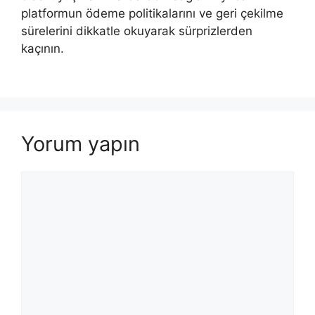
platformun ödeme politikalarını ve geri çekilme
sürelerini dikkatle okuyarak sürprizlerden
kaçının.
Yorum yapın
Yorum