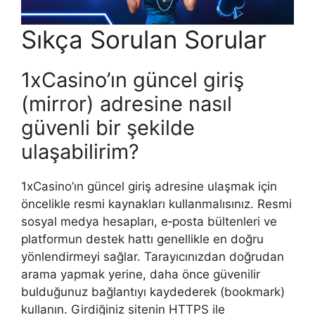
Sıkça Sorulan Sorular
1xCasino’ın güncel giriş
(mirror) adresine nasıl
güvenli bir şekilde
ulaşabilirim?
1xCasino’ın güncel giriş adresine ulaşmak için
öncelikle resmi kaynakları kullanmalısınız. Resmi
sosyal medya hesapları, e‑posta bültenleri ve
platformun destek hattı genellikle en doğru
yönlendirmeyi sağlar. Tarayıcınızdan doğrudan
arama yapmak yerine, daha önce güvenilir
bulduğunuz bağlantıyı kaydederek (bookmark)
kullanın. Girdiğiniz sitenin HTTPS ile