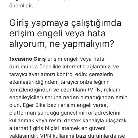
önemlidir.
Giriş yapmaya çalıştığımda
erişim engeli veya hata
alıyorum, ne yapmalıyım?
1xcasino Giriş
erişim engeli veya hata
durumunda öncelikle internet bağlantınızı ve
tarayıcı ayarlarınızı kontrol edin: çerezlerin
etkinleştirildiğinden, tarayıcı önbelleğinin
temizlendiğinden ve uzantıların (VPN, reklam
engelleyiciler) soruna neden olmadığından emin
olun. Eğer ülke bazlı erişim engeli varsa,
platformun sunduğu güncel mirror adreslerini
kullanmak veya resmi destek kanalıyla ulaşarak
alternatif giriş bilgisi istemek en güvenli
yaklaşımdır. VPN kullanımı bazı durumlarda işe