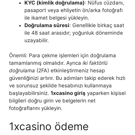
KYC (kimlik doğrulama)
: Nüfus cüzdanı,
pasaport veya ehliyetin ön/arka fotoğrafı
ile ikamet belgesi yükleyin.
Doğrulama süresi
: Genellikle birkaç saat
ile 48 saat arasıdır; yoğunluk döneminde
uzayabilir.
Önemli: Para çekme işlemleri için doğrulama
tamamlanmış olmalıdır. Ayrıca
iki faktörlü
doğrulama
(2FA) etkinleştirmeniz hesap
güvenliğinizi artırır. Bu adımları takip ederek hızlı
ve sorunsuz şekilde hesabınızı kullanmaya
başlayabilirsiniz.
1xcasino giriş
yaparken kişisel
bilgileri doğru girin ve belgelerin net
fotoğraflarını yükleyin.
1xcasino ödeme