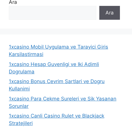
Ara
Ara
1xcasino Mobil Uygulama ve Tarayici Giris
Karsilastirmasi
1xcasino Hesap Guvenligi ve Iki Adimli
Dogrulama
1xcasino Bonus Cevrim Sartlari ve Dogru
Kullanimi
1xcasino Para Cekme Sureleri ve Sik Yasanan
Sorunlar
1xcasino Canli Casino Rulet ve Blackjack
Stratejileri