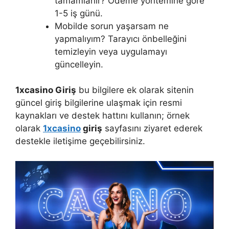
tamamlanır? Ödeme yöntemine göre
1-5 iş günü.
Mobilde sorun yaşarsam ne
yapmalıyım? Tarayıcı önbelleğini
temizleyin veya uygulamayı
güncelleyin.
1xcasino Giriş
bu bilgilere ek olarak sitenin
güncel giriş bilgilerine ulaşmak için resmi
kaynakları ve destek hattını kullanın; örnek
olarak
1xcasino
giriş
sayfasını ziyaret ederek
destekle iletişime geçebilirsiniz.