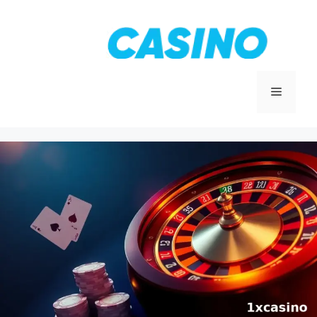
İçeriğe
atla
Menü