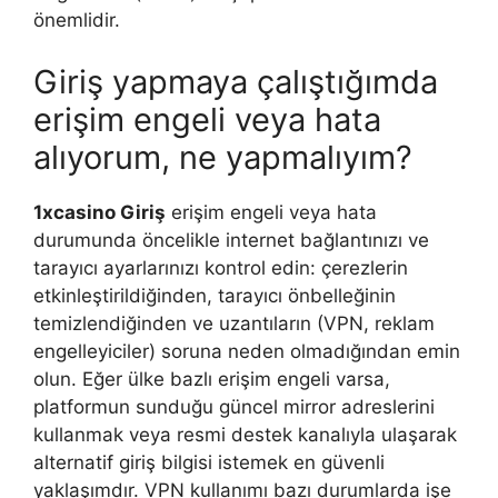
önemlidir.
Giriş yapmaya çalıştığımda
erişim engeli veya hata
alıyorum, ne yapmalıyım?
1xcasino Giriş
erişim engeli veya hata
durumunda öncelikle internet bağlantınızı ve
tarayıcı ayarlarınızı kontrol edin: çerezlerin
etkinleştirildiğinden, tarayıcı önbelleğinin
temizlendiğinden ve uzantıların (VPN, reklam
engelleyiciler) soruna neden olmadığından emin
olun. Eğer ülke bazlı erişim engeli varsa,
platformun sunduğu güncel mirror adreslerini
kullanmak veya resmi destek kanalıyla ulaşarak
alternatif giriş bilgisi istemek en güvenli
yaklaşımdır. VPN kullanımı bazı durumlarda işe