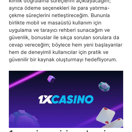
kimlik doğrulama süreçlerini açıklayacağım;
ayrıca ödeme seçenekleri ile para yatırma-
çekme süreçlerini netleştireceğim. Bununla
birlikte mobil ve masaüstü kullanım için
uygulama ve tarayıcı rehberi sunacağım ve
güvenlik, bonuslar ile sıkça sorulan sorulara da
cevap vereceğim; böylece hem yeni başlayanlar
hem de deneyimli kullanıcılar için pratik ve
güvenilir bir kaynak oluşturmayı hedefliyorum.