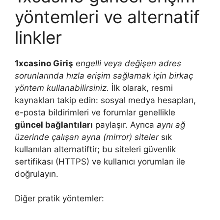
yöntemleri ve alternatif
linkler
1xcasino Giriş
e
ngelli veya değişen adres
sorunlarında hızla erişim sağlamak için birkaç
yöntem kullanabilirsiniz.
İlk olarak, resmi
kaynakları takip edin: sosyal medya hesapları,
e-posta bildirimleri ve forumlar genellikle
güncel bağlantıları
paylaşır. Ayrıca
aynı ağ
üzerinde çalışan ayna (mirror) siteler
sık
kullanılan alternatiftir; bu siteleri güvenlik
sertifikası (HTTPS) ve kullanıcı yorumları ile
doğrulayın.
Diğer pratik yöntemler: