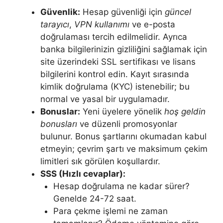
Güvenlik:
Hesap güvenliği için
güncel
tarayıcı
,
VPN kullanımı
ve e-posta
doğrulaması tercih edilmelidir. Ayrıca
banka bilgilerinizin gizliliğini sağlamak için
site üzerindeki SSL sertifikası ve lisans
bilgilerini kontrol edin. Kayıt sırasında
kimlik doğrulama (KYC) istenebilir; bu
normal ve yasal bir uygulamadır.
Bonuslar:
Yeni üyelere yönelik
hoş geldin
bonusları
ve düzenli promosyonlar
bulunur. Bonus şartlarını okumadan kabul
etmeyin; çevrim şartı ve maksimum çekim
limitleri sık görülen koşullardır.
SSS (Hızlı cevaplar):
Hesap doğrulama ne kadar sürer?
Genelde 24-72 saat.
Para çekme işlemi ne zaman