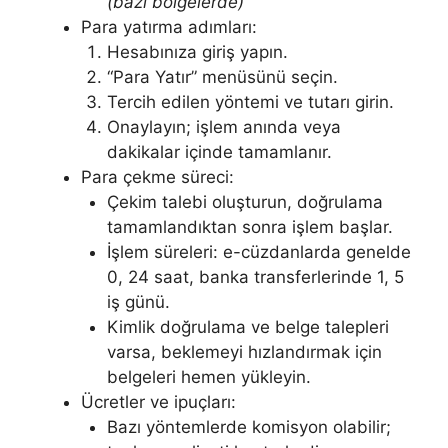
(bazı bölgelerde)
Para yatırma adımları:
Hesabınıza giriş yapın.
“Para Yatır” menüsünü seçin.
Tercih edilen yöntemi ve tutarı girin.
Onaylayın; işlem anında veya
dakikalar içinde tamamlanır.
Para çekme süreci:
Çekim talebi oluşturun, doğrulama
tamamlandıktan sonra işlem başlar.
İşlem süreleri: e-cüzdanlarda genelde
0, 24 saat, banka transferlerinde 1, 5
iş günü.
Kimlik doğrulama ve belge talepleri
varsa, beklemeyi hızlandırmak için
belgeleri hemen yükleyin.
Ücretler ve ipuçları:
Bazı yöntemlerde komisyon olabilir;