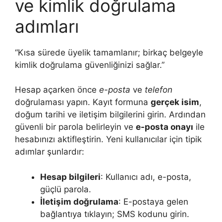
ve kimlik doğrulama
adımları
“Kısa sürede üyelik tamamlanır; birkaç belgeyle
kimlik doğrulama güvenliğinizi sağlar.”
Hesap açarken önce
e-posta
ve
telefon
doğrulaması yapın. Kayıt formuna
gerçek isim
,
doğum tarihi ve iletişim bilgilerini girin. Ardından
güvenli bir parola belirleyin ve
e-posta onayı
ile
hesabınızı aktifleştirin. Yeni kullanıcılar için tipik
adımlar şunlardır:
Hesap bilgileri
: Kullanıcı adı, e-posta,
güçlü parola.
İletişim doğrulama
: E-postaya gelen
bağlantıya tıklayın; SMS kodunu girin.