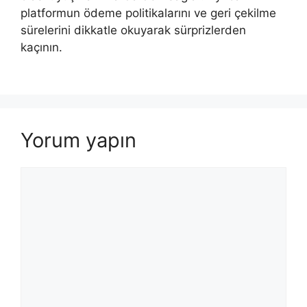
platformun ödeme politikalarını ve geri çekilme
sürelerini dikkatle okuyarak sürprizlerden
kaçının.
Yorum yapın
Yorum