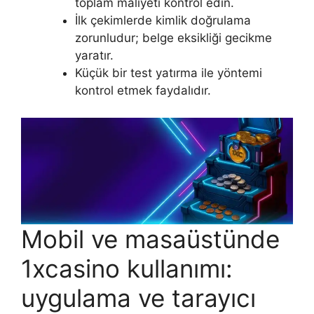
toplam maliyeti kontrol edin.
İlk çekimlerde kimlik doğrulama
zorunludur; belge eksikliği gecikme
yaratır.
Küçük bir test yatırma ile yöntemi
kontrol etmek faydalıdır.
Mobil ve masaüstünde
1xcasino kullanımı:
uygulama ve tarayıcı