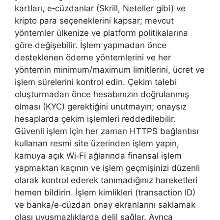
kartları, e‑cüzdanlar (Skrill, Neteller gibi) ve
kripto para seçeneklerini kapsar; mevcut
yöntemler ülkenize ve platform politikalarına
göre değişebilir. İşlem yapmadan önce
desteklenen ödeme yöntemlerini ve her
yöntemin minimum/maximum limitlerini, ücret ve
işlem sürelerini kontrol edin. Çekim talebi
oluşturmadan önce hesabınızın doğrulanmış
olması (KYC) gerektiğini unutmayın; onaysız
hesaplarda çekim işlemleri reddedilebilir.
Güvenli işlem için her zaman HTTPS bağlantısı
kullanan resmi site üzerinden işlem yapın,
kamuya açık Wi‑Fi ağlarında finansal işlem
yapmaktan kaçının ve işlem geçmişinizi düzenli
olarak kontrol ederek tanımadığınız hareketleri
hemen bildirin. İşlem kimlikleri (transaction ID)
ve banka/e‑cüzdan onay ekranlarını saklamak
olası uyuşmazlıklarda delil sağlar. Ayrıca