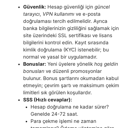
Güvenlik:
Hesap güvenliği için
güncel
tarayıcı
,
VPN kullanımı
ve e-posta
doğrulaması tercih edilmelidir. Ayrıca
banka bilgilerinizin gizliliğini sağlamak için
site üzerindeki SSL sertifikası ve lisans
bilgilerini kontrol edin. Kayıt sırasında
kimlik doğrulama (KYC) istenebilir; bu
normal ve yasal bir uygulamadır.
Bonuslar:
Yeni üyelere yönelik
hoş geldin
bonusları
ve düzenli promosyonlar
bulunur. Bonus şartlarını okumadan kabul
etmeyin; çevrim şartı ve maksimum çekim
limitleri sık görülen koşullardır.
SSS (Hızlı cevaplar):
Hesap doğrulama ne kadar sürer?
Genelde 24-72 saat.
Para çekme işlemi ne zaman