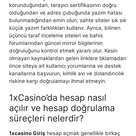
korunduğundan, tarayıcı sertifikasının doğru
olduğundan ve adres çubuğunda yazım hatası
bulunmadığından emin olun; sahte siteler sık sık
küçük yazım farklılıkları kullanır. Ayrıca, bilinen
üçüncü taraf inceleme siteleri ve bahis
forumlarından güncel mirror bilgilerinin
doğruluğunu kontrol etmek yararlı olur. Kesin
olmayan kaynaklardan gelen linklere tıklamadan
önce siteya ait kullanıcı yorumlarına ve destek
kanallarına başvurun, kimlik avı ve dolandırıcılık
riskine karşı doğrulamayı ihmal etmeyin.
1xCasino’da hesap nasıl
açılır ve hesap doğrulama
süreçleri nelerdir?
1xcasino Giriş
hesap açmak genellikle birkaç