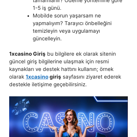
tamamlanır? Ödeme yöntemine göre
1-5 iş günü.
Mobilde sorun yaşarsam ne
yapmalıyım? Tarayıcı önbelleğini
temizleyin veya uygulamayı
güncelleyin.
1xcasino Giriş
bu bilgilere ek olarak sitenin
güncel giriş bilgilerine ulaşmak için resmi
kaynakları ve destek hattını kullanın; örnek
olarak
1xcasino
giriş
sayfasını ziyaret ederek
destekle iletişime geçebilirsiniz.