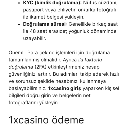
KYC (kimlik doğrulama)
: Nüfus cüzdanı,
pasaport veya ehliyetin ön/arka fotoğrafı
ile ikamet belgesi yükleyin.
Doğrulama süresi
: Genellikle birkaç saat
ile 48 saat arasıdır; yoğunluk döneminde
uzayabilir.
Önemli: Para çekme işlemleri için doğrulama
tamamlanmış olmalıdır. Ayrıca
iki faktörlü
doğrulama
(2FA) etkinleştirmeniz hesap
güvenliğinizi artırır. Bu adımları takip ederek hızlı
ve sorunsuz şekilde hesabınızı kullanmaya
başlayabilirsiniz.
1xcasino giriş
yaparken kişisel
bilgileri doğru girin ve belgelerin net
fotoğraflarını yükleyin.
1xcasino ödeme