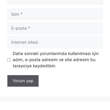
İsim
E-
posta
İnternet
sitesi
Daha sonraki yorumlarımda kullanılması için
adım, e-posta adresim ve site adresim bu
tarayıcıya kaydedilsin.