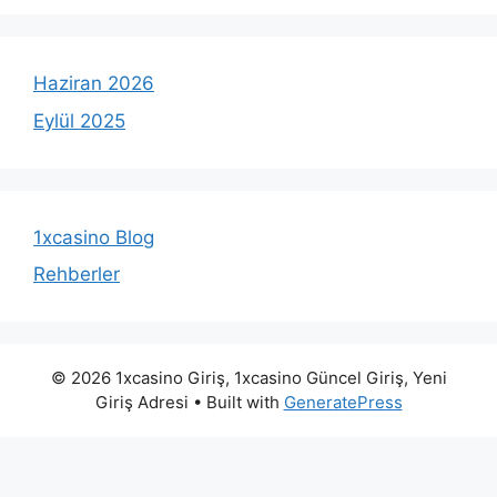
Haziran 2026
Eylül 2025
1xcasino Blog
Rehberler
© 2026 1xcasino Giriş, 1xcasino Güncel Giriş, Yeni
Giriş Adresi
• Built with
GeneratePress