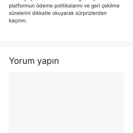
platformun ödeme politikalarını ve geri çekilme
sürelerini dikkatle okuyarak sürprizlerden
kaçının.
Yorum yapın
Yorum