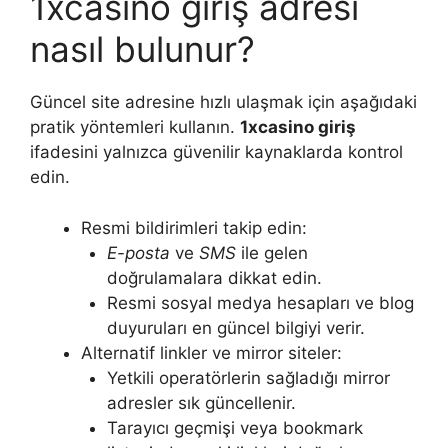
1xcasino giriş adresi
nasıl bulunur?
Güncel site adresine hızlı ulaşmak için aşağıdaki
pratik yöntemleri kullanın.
1xcasino giriş
ifadesini yalnızca güvenilir kaynaklarda kontrol
edin.
Resmi bildirimleri takip edin:
E-posta
ve
SMS
ile gelen
doğrulamalara dikkat edin.
Resmi sosyal medya hesapları ve blog
duyuruları en güncel bilgiyi verir.
Alternatif linkler ve mirror siteler:
Yetkili operatörlerin sağladığı mirror
adresler sık güncellenir.
Tarayıcı geçmişi veya bookmark