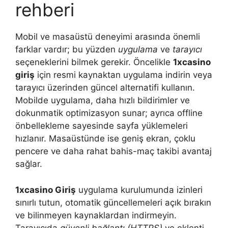
rehberi
Mobil ve masaüstü deneyimi arasında önemli
farklar vardır; bu yüzden
uygulama
ve
tarayıcı
seçeneklerini bilmek gerekir. Öncelikle
1xcasino
giriş
için resmi kaynaktan uygulama indirin veya
tarayıcı üzerinden güncel alternatifi kullanın.
Mobilde uygulama, daha hızlı bildirimler ve
dokunmatik optimizasyon sunar; ayrıca offline
önbellekleme sayesinde sayfa yüklemeleri
hızlanır. Masaüstünde ise geniş ekran, çoklu
pencere ve daha rahat bahis-maç takibi avantaj
sağlar.
1xcasino Giriş
uygulama kurulumunda izinleri
sınırlı tutun, otomatik güncellemeleri açık bırakın
ve bilinmeyen kaynaklardan indirmeyin.
Tarayıcıda
güvenli bağlantı (HTTPS)
ve eklenti