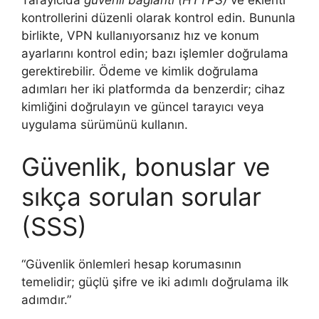
kontrollerini düzenli olarak kontrol edin. Bununla
birlikte, VPN kullanıyorsanız hız ve konum
ayarlarını kontrol edin; bazı işlemler doğrulama
gerektirebilir. Ödeme ve kimlik doğrulama
adımları her iki platformda da benzerdir; cihaz
kimliğini doğrulayın ve güncel tarayıcı veya
uygulama sürümünü kullanın.
Güvenlik, bonuslar ve
sıkça sorulan sorular
(SSS)
“Güvenlik önlemleri hesap korumasının
temelidir; güçlü şifre ve iki adımlı doğrulama ilk
adımdır.”