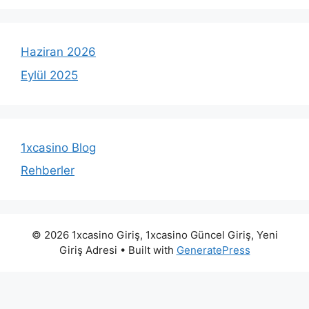
Haziran 2026
Eylül 2025
1xcasino Blog
Rehberler
© 2026 1xcasino Giriş, 1xcasino Güncel Giriş, Yeni
Giriş Adresi
• Built with
GeneratePress