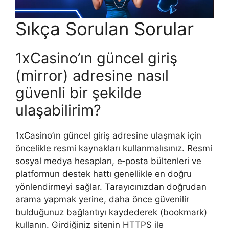
Sıkça Sorulan Sorular
1xCasino’ın güncel giriş
(mirror) adresine nasıl
güvenli bir şekilde
ulaşabilirim?
1xCasino’ın güncel giriş adresine ulaşmak için
öncelikle resmi kaynakları kullanmalısınız. Resmi
sosyal medya hesapları, e‑posta bültenleri ve
platformun destek hattı genellikle en doğru
yönlendirmeyi sağlar. Tarayıcınızdan doğrudan
arama yapmak yerine, daha önce güvenilir
bulduğunuz bağlantıyı kaydederek (bookmark)
kullanın. Girdiğiniz sitenin HTTPS ile