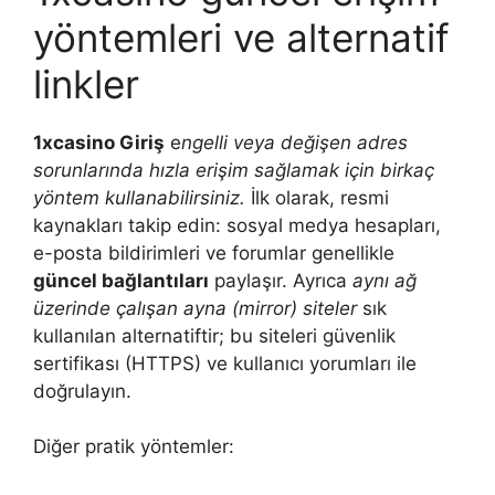
yöntemleri ve alternatif
linkler
1xcasino Giriş
e
ngelli veya değişen adres
sorunlarında hızla erişim sağlamak için birkaç
yöntem kullanabilirsiniz.
İlk olarak, resmi
kaynakları takip edin: sosyal medya hesapları,
e-posta bildirimleri ve forumlar genellikle
güncel bağlantıları
paylaşır. Ayrıca
aynı ağ
üzerinde çalışan ayna (mirror) siteler
sık
kullanılan alternatiftir; bu siteleri güvenlik
sertifikası (HTTPS) ve kullanıcı yorumları ile
doğrulayın.
Diğer pratik yöntemler: