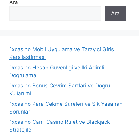
Ara
Ara
1xcasino Mobil Uygulama ve Tarayici Giris
Karsilastirmasi
1xcasino Hesap Guvenligi ve Iki Adimli
Dogrulama
1xcasino Bonus Cevrim Sartlari ve Dogru
Kullanimi
1xcasino Para Cekme Sureleri ve Sik Yasanan
Sorunlar
1xcasino Canli Casino Rulet ve Blackjack
Stratejileri