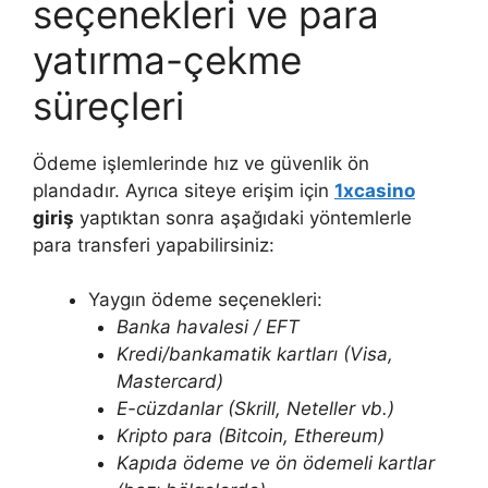
seçenekleri ve para
yatırma-çekme
süreçleri
Ödeme işlemlerinde hız ve güvenlik ön
plandadır. Ayrıca siteye erişim için
1xcasino
giriş
yaptıktan sonra aşağıdaki yöntemlerle
para transferi yapabilirsiniz:
Yaygın ödeme seçenekleri:
Banka havalesi / EFT
Kredi/bankamatik kartları (Visa,
Mastercard)
E-cüzdanlar (Skrill, Neteller vb.)
Kripto para (Bitcoin, Ethereum)
Kapıda ödeme ve ön ödemeli kartlar