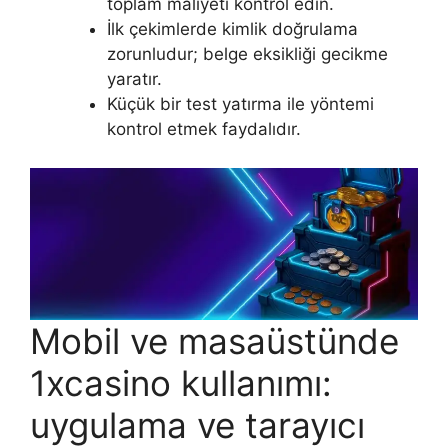
toplam maliyeti kontrol edin.
İlk çekimlerde kimlik doğrulama
zorunludur; belge eksikliği gecikme
yaratır.
Küçük bir test yatırma ile yöntemi
kontrol etmek faydalıdır.
Mobil ve masaüstünde
1xcasino kullanımı:
uygulama ve tarayıcı