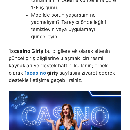
tamamlanır? Ödeme yöntemine göre
1-5 iş günü.
Mobilde sorun yaşarsam ne
yapmalıyım? Tarayıcı önbelleğini
temizleyin veya uygulamayı
güncelleyin.
1xcasino Giriş
bu bilgilere ek olarak sitenin
güncel giriş bilgilerine ulaşmak için resmi
kaynakları ve destek hattını kullanın; örnek
olarak
1xcasino
giriş
sayfasını ziyaret ederek
destekle iletişime geçebilirsiniz.