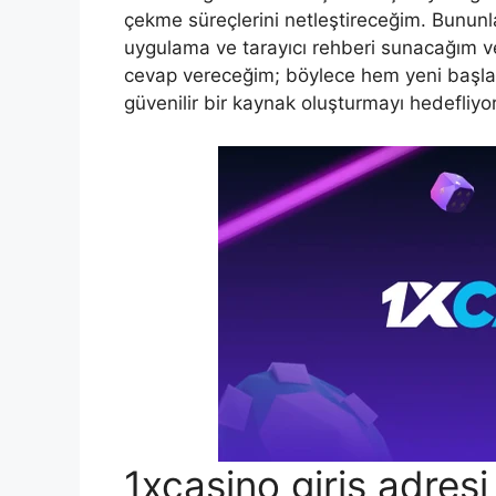
çekme süreçlerini netleştireceğim. Bununla
uygulama ve tarayıcı rehberi sunacağım ve
cevap vereceğim; böylece hem yeni başlaya
güvenilir bir kaynak oluşturmayı hedefliyo
1xcasino giriş adresi