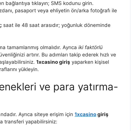
en bağlantıya tıklayın; SMS kodunu girin.
zdanı, pasaport veya ehliyetin ön/arka fotoğrafı ile
aç saat ile 48 saat arasıdır; yoğunluk döneminde
ama tamamlanmış olmalıdır. Ayrıca
iki faktörlü
enliğinizi artırır. Bu adımları takip ederek hızlı ve
şlayabilirsiniz.
1xcasino giriş
yaparken kişisel
raflarını yükleyin.
nekleri ve para yatırma-
dadır. Ayrıca siteye erişim için
1xcasino
giriş
 transferi yapabilirsiniz: