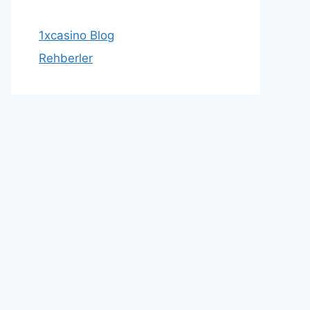
1xcasino Blog
Rehberler