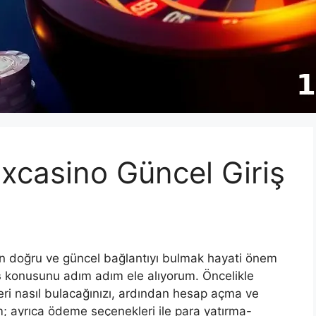
1xcasino Güncel Giriş
n doğru ve güncel bağlantıyı bulmak hayati önem
ş
konusunu adım adım ele alıyorum. Öncelikle
leri nasıl bulacağınızı, ardından hesap açma ve
m; ayrıca ödeme seçenekleri ile para yatırma-