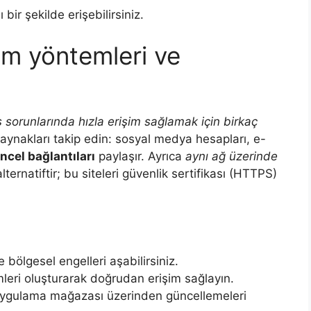
bir şekilde erişebilirsiniz.
im yöntemleri ve
 sorunlarında hızla erişim sağlamak için birkaç
kaynakları takip edin: sosyal medya hesapları, e-
ncel bağlantıları
paylaşır. Ayrıca
aynı ağ üzerinde
alternatiftir; bu siteleri güvenlik sertifikası (HTTPS)
bölgesel engelleri aşabilirsiniz.
mleri oluşturarak doğrudan erişim sağlayın.
ygulama mağazası üzerinden güncellemeleri