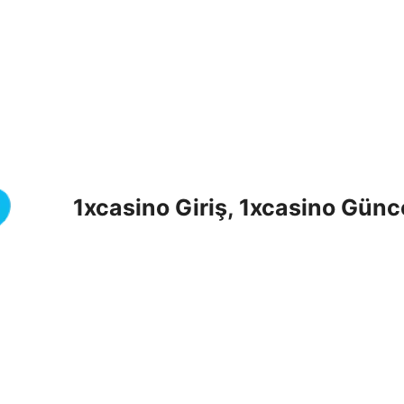
1xcasino Giriş, 1xcasino Günce