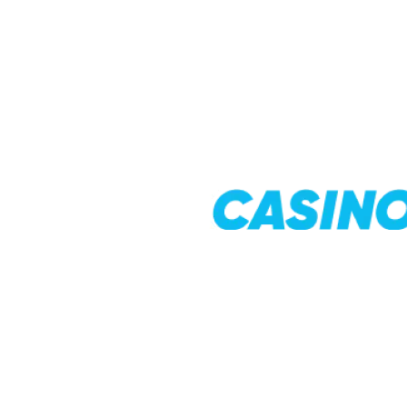
İçeriğe
atla