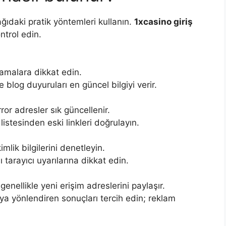
ağıdaki pratik yöntemleri kullanın.
1xcasino giriş
ntrol edin.
amalara dikkat edin.
blog duyuruları en güncel bilgiyi verir.
rror adresler sık güncellenir.
istesinden eski linkleri doğrulayın.
mlik bilgilerini denetleyin.
tarayıcı uyarılarına dikkat edin.
 genellikle yeni erişim adreslerini paylaşır.
a yönlendiren sonuçları tercih edin; reklam