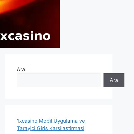
Ara
Ara
1xcasino Mobil Uygulama ve
Tarayici Giris Karsilastirmasi