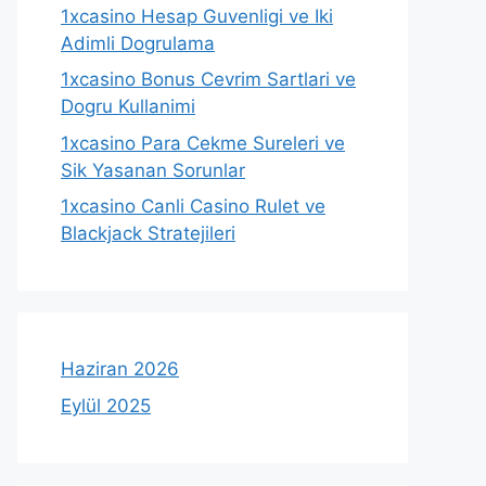
1xcasino Hesap Guvenligi ve Iki
Adimli Dogrulama
1xcasino Bonus Cevrim Sartlari ve
Dogru Kullanimi
1xcasino Para Cekme Sureleri ve
Sik Yasanan Sorunlar
1xcasino Canli Casino Rulet ve
Blackjack Stratejileri
Haziran 2026
Eylül 2025