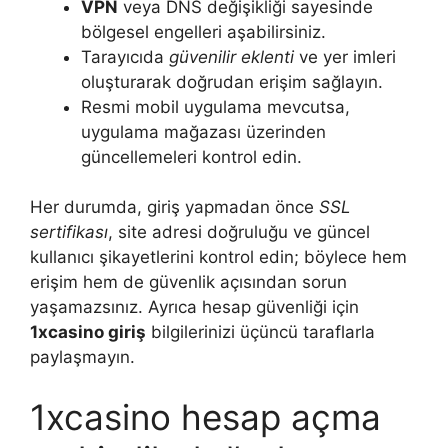
VPN
veya DNS değişikliği sayesinde
bölgesel engelleri aşabilirsiniz.
Tarayıcıda
güvenilir eklenti
ve yer imleri
oluşturarak doğrudan erişim sağlayın.
Resmi mobil uygulama mevcutsa,
uygulama mağazası üzerinden
güncellemeleri kontrol edin.
Her durumda, giriş yapmadan önce
SSL
sertifikası
, site adresi doğruluğu ve güncel
kullanıcı şikayetlerini kontrol edin; böylece hem
erişim hem de güvenlik açısından sorun
yaşamazsınız. Ayrıca hesap güvenliği için
1xcasino giriş
bilgilerinizi üçüncü taraflarla
paylaşmayın.
1xcasino hesap açma