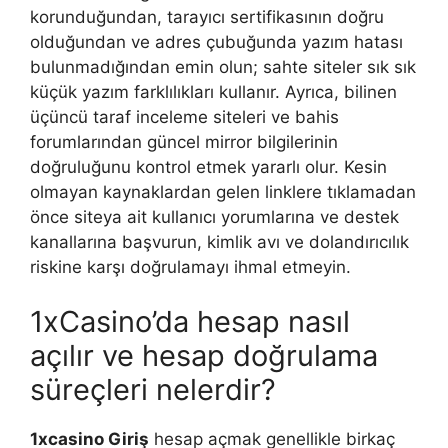
korunduğundan, tarayıcı sertifikasının doğru
olduğundan ve adres çubuğunda yazım hatası
bulunmadığından emin olun; sahte siteler sık sık
küçük yazım farklılıkları kullanır. Ayrıca, bilinen
üçüncü taraf inceleme siteleri ve bahis
forumlarından güncel mirror bilgilerinin
doğruluğunu kontrol etmek yararlı olur. Kesin
olmayan kaynaklardan gelen linklere tıklamadan
önce siteya ait kullanıcı yorumlarına ve destek
kanallarına başvurun, kimlik avı ve dolandırıcılık
riskine karşı doğrulamayı ihmal etmeyin.
1xCasino’da hesap nasıl
açılır ve hesap doğrulama
süreçleri nelerdir?
1xcasino Giriş
hesap açmak genellikle birkaç