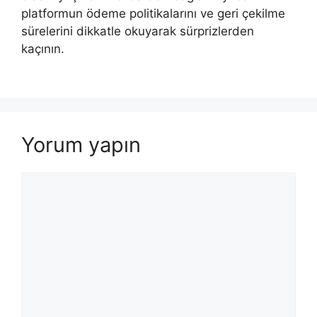
platformun ödeme politikalarını ve geri çekilme
sürelerini dikkatle okuyarak sürprizlerden
kaçının.
Yorum yapın
Yorum