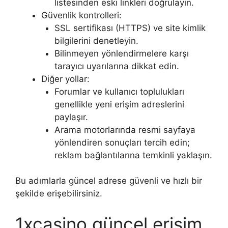
listesinden eski linkleri doğrulayın.
Güvenlik kontrolleri:
SSL sertifikası (HTTPS) ve site kimlik
bilgilerini denetleyin.
Bilinmeyen yönlendirmelere karşı
tarayıcı uyarılarına dikkat edin.
Diğer yollar:
Forumlar ve kullanıcı toplulukları
genellikle yeni erişim adreslerini
paylaşır.
Arama motorlarında resmi sayfaya
yönlendiren sonuçları tercih edin;
reklam bağlantılarına temkinli yaklaşın.
Bu adımlarla güncel adrese güvenli ve hızlı bir
şekilde erişebilirsiniz.
1xcasino güncel erişim