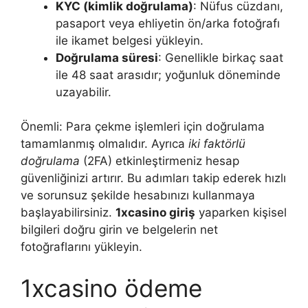
KYC (kimlik doğrulama)
: Nüfus cüzdanı,
pasaport veya ehliyetin ön/arka fotoğrafı
ile ikamet belgesi yükleyin.
Doğrulama süresi
: Genellikle birkaç saat
ile 48 saat arasıdır; yoğunluk döneminde
uzayabilir.
Önemli: Para çekme işlemleri için doğrulama
tamamlanmış olmalıdır. Ayrıca
iki faktörlü
doğrulama
(2FA) etkinleştirmeniz hesap
güvenliğinizi artırır. Bu adımları takip ederek hızlı
ve sorunsuz şekilde hesabınızı kullanmaya
başlayabilirsiniz.
1xcasino giriş
yaparken kişisel
bilgileri doğru girin ve belgelerin net
fotoğraflarını yükleyin.
1xcasino ödeme