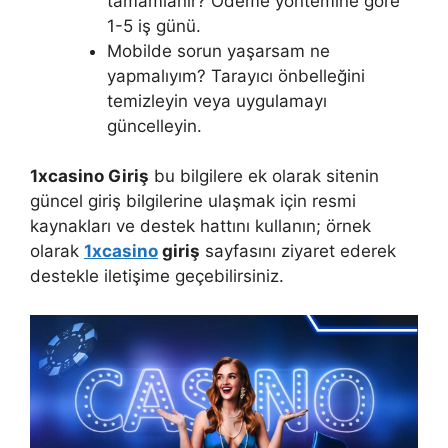
tamamlanır? Ödeme yöntemine göre
1-5 iş günü.
Mobilde sorun yaşarsam ne
yapmalıyım? Tarayıcı önbelleğini
temizleyin veya uygulamayı
güncelleyin.
1xcasino Giriş
bu bilgilere ek olarak sitenin
güncel giriş bilgilerine ulaşmak için resmi
kaynakları ve destek hattını kullanın; örnek
olarak
1xcasino
giriş
sayfasını ziyaret ederek
destekle iletişime geçebilirsiniz.