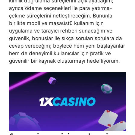
kimlik doğrulama süreçlerini açıklayacağım;
ayrıca ödeme seçenekleri ile para yatırma-
çekme süreçlerini netleştireceğim. Bununla
birlikte mobil ve masaüstü kullanım için
uygulama ve tarayıcı rehberi sunacağım ve
güvenlik, bonuslar ile sıkça sorulan sorulara da
cevap vereceğim; böylece hem yeni başlayanlar
hem de deneyimli kullanıcılar için pratik ve
güvenilir bir kaynak oluşturmayı hedefliyorum.