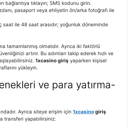
en bağlantıya tıklayın; SMS kodunu girin.
zdanı, pasaport veya ehliyetin ön/arka fotoğrafı ile
aç saat ile 48 saat arasıdır; yoğunluk döneminde
ama tamamlanmış olmalıdır. Ayrıca
iki faktörlü
enliğinizi artırır. Bu adımları takip ederek hızlı ve
şlayabilirsiniz.
1xcasino giriş
yaparken kişisel
raflarını yükleyin.
nekleri ve para yatırma-
dadır. Ayrıca siteye erişim için
1xcasino
giriş
 transferi yapabilirsiniz: