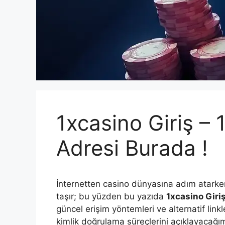
1xcasino Giriş – 
Adresi Burada !
İnternetten casino dünyasına adım atarke
taşır; bu yüzden bu yazıda
1xcasino Giri
güncel erişim yöntemleri ve alternatif link
kimlik doğrulama süreçlerini açıklayacağı