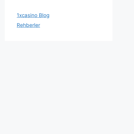
1xcasino Blog
Rehberler