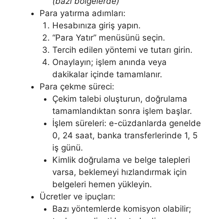
(bazı bölgelerde)
Para yatırma adımları:
Hesabınıza giriş yapın.
“Para Yatır” menüsünü seçin.
Tercih edilen yöntemi ve tutarı girin.
Onaylayın; işlem anında veya
dakikalar içinde tamamlanır.
Para çekme süreci:
Çekim talebi oluşturun, doğrulama
tamamlandıktan sonra işlem başlar.
İşlem süreleri: e-cüzdanlarda genelde
0, 24 saat, banka transferlerinde 1, 5
iş günü.
Kimlik doğrulama ve belge talepleri
varsa, beklemeyi hızlandırmak için
belgeleri hemen yükleyin.
Ücretler ve ipuçları:
Bazı yöntemlerde komisyon olabilir;