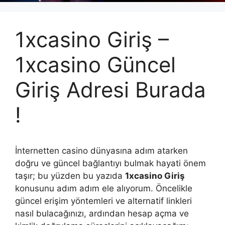
1xcasino Giriş –
1xcasino Güncel
Giriş Adresi Burada
!
İnternetten casino dünyasına adım atarken
doğru ve güncel bağlantıyı bulmak hayati önem
taşır; bu yüzden bu yazıda
1xcasino Giriş
konusunu adım adım ele alıyorum. Öncelikle
güncel erişim yöntemleri ve alternatif linkleri
nasıl bulacağınızı, ardından hesap açma ve