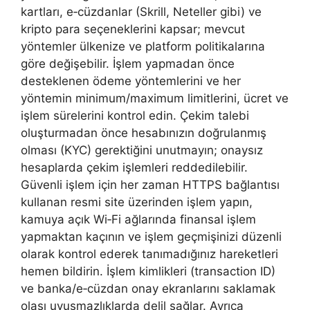
kartları, e‑cüzdanlar (Skrill, Neteller gibi) ve
kripto para seçeneklerini kapsar; mevcut
yöntemler ülkenize ve platform politikalarına
göre değişebilir. İşlem yapmadan önce
desteklenen ödeme yöntemlerini ve her
yöntemin minimum/maximum limitlerini, ücret ve
işlem sürelerini kontrol edin. Çekim talebi
oluşturmadan önce hesabınızın doğrulanmış
olması (KYC) gerektiğini unutmayın; onaysız
hesaplarda çekim işlemleri reddedilebilir.
Güvenli işlem için her zaman HTTPS bağlantısı
kullanan resmi site üzerinden işlem yapın,
kamuya açık Wi‑Fi ağlarında finansal işlem
yapmaktan kaçının ve işlem geçmişinizi düzenli
olarak kontrol ederek tanımadığınız hareketleri
hemen bildirin. İşlem kimlikleri (transaction ID)
ve banka/e‑cüzdan onay ekranlarını saklamak
olası uyuşmazlıklarda delil sağlar. Ayrıca