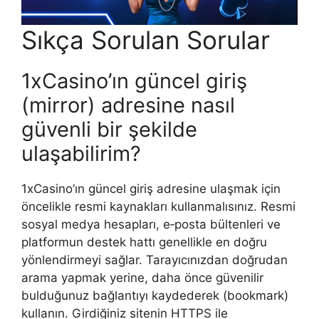
Sıkça Sorulan Sorular
1xCasino’ın güncel giriş
(mirror) adresine nasıl
güvenli bir şekilde
ulaşabilirim?
1xCasino’ın güncel giriş adresine ulaşmak için
öncelikle resmi kaynakları kullanmalısınız. Resmi
sosyal medya hesapları, e‑posta bültenleri ve
platformun destek hattı genellikle en doğru
yönlendirmeyi sağlar. Tarayıcınızdan doğrudan
arama yapmak yerine, daha önce güvenilir
bulduğunuz bağlantıyı kaydederek (bookmark)
kullanın. Girdiğiniz sitenin HTTPS ile