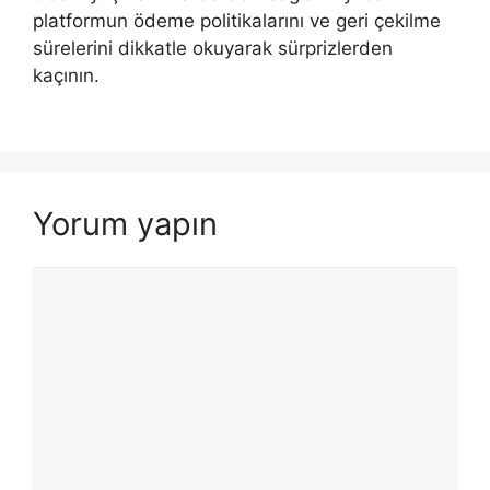
platformun ödeme politikalarını ve geri çekilme
sürelerini dikkatle okuyarak sürprizlerden
kaçının.
Yorum yapın
Yorum