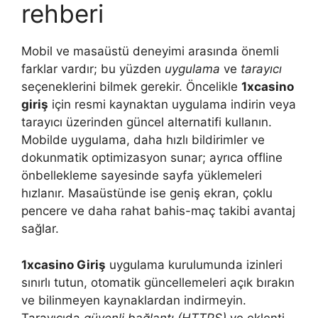
rehberi
Mobil ve masaüstü deneyimi arasında önemli
farklar vardır; bu yüzden
uygulama
ve
tarayıcı
seçeneklerini bilmek gerekir. Öncelikle
1xcasino
giriş
için resmi kaynaktan uygulama indirin veya
tarayıcı üzerinden güncel alternatifi kullanın.
Mobilde uygulama, daha hızlı bildirimler ve
dokunmatik optimizasyon sunar; ayrıca offline
önbellekleme sayesinde sayfa yüklemeleri
hızlanır. Masaüstünde ise geniş ekran, çoklu
pencere ve daha rahat bahis-maç takibi avantaj
sağlar.
1xcasino Giriş
uygulama kurulumunda izinleri
sınırlı tutun, otomatik güncellemeleri açık bırakın
ve bilinmeyen kaynaklardan indirmeyin.
Tarayıcıda
güvenli bağlantı (HTTPS)
ve eklenti