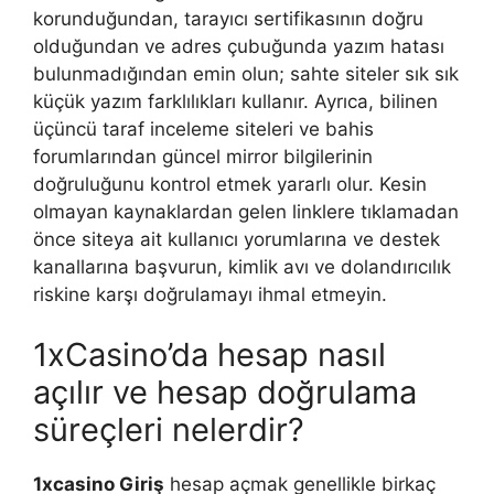
korunduğundan, tarayıcı sertifikasının doğru
olduğundan ve adres çubuğunda yazım hatası
bulunmadığından emin olun; sahte siteler sık sık
küçük yazım farklılıkları kullanır. Ayrıca, bilinen
üçüncü taraf inceleme siteleri ve bahis
forumlarından güncel mirror bilgilerinin
doğruluğunu kontrol etmek yararlı olur. Kesin
olmayan kaynaklardan gelen linklere tıklamadan
önce siteya ait kullanıcı yorumlarına ve destek
kanallarına başvurun, kimlik avı ve dolandırıcılık
riskine karşı doğrulamayı ihmal etmeyin.
1xCasino’da hesap nasıl
açılır ve hesap doğrulama
süreçleri nelerdir?
1xcasino Giriş
hesap açmak genellikle birkaç