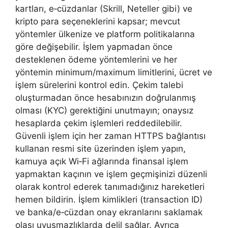
kartları, e‑cüzdanlar (Skrill, Neteller gibi) ve
kripto para seçeneklerini kapsar; mevcut
yöntemler ülkenize ve platform politikalarına
göre değişebilir. İşlem yapmadan önce
desteklenen ödeme yöntemlerini ve her
yöntemin minimum/maximum limitlerini, ücret ve
işlem sürelerini kontrol edin. Çekim talebi
oluşturmadan önce hesabınızın doğrulanmış
olması (KYC) gerektiğini unutmayın; onaysız
hesaplarda çekim işlemleri reddedilebilir.
Güvenli işlem için her zaman HTTPS bağlantısı
kullanan resmi site üzerinden işlem yapın,
kamuya açık Wi‑Fi ağlarında finansal işlem
yapmaktan kaçının ve işlem geçmişinizi düzenli
olarak kontrol ederek tanımadığınız hareketleri
hemen bildirin. İşlem kimlikleri (transaction ID)
ve banka/e‑cüzdan onay ekranlarını saklamak
olası uyuşmazlıklarda delil sağlar. Ayrıca