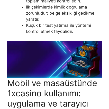
toplam maliyeti kontrol edin.
İlk çekimlerde kimlik doğrulama
zorunludur; belge eksikliği gecikme
yaratır.
Küçük bir test yatırma ile yöntemi
kontrol etmek faydalıdır.
Mobil ve masaüstünde
1xcasino kullanımı:
uygulama ve tarayıcı