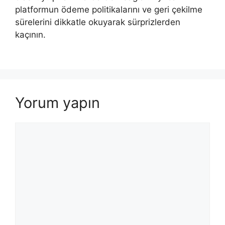
platformun ödeme politikalarını ve geri çekilme
sürelerini dikkatle okuyarak sürprizlerden
kaçının.
Yorum yapın
Yorum