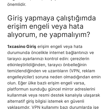
önemlidir.
Giriş yapmaya çalıştığımda
erişim engeli veya hata
alıyorum, ne yapmalıyım?
1xcasino Giriş
erişim engeli veya hata
durumunda öncelikle internet bağlantınızı ve
tarayıcı ayarlarınızı kontrol edin: çerezlerin
etkinleştirildiğinden, tarayıcı önbelleğinin
temizlendiğinden ve uzantıların (VPN, reklam
engelleyiciler) soruna neden olmadığından emin
olun. Eğer ülke bazlı erişim engeli varsa,
platformun sunduğu güncel mirror adreslerini
kullanmak veya resmi destek kanalıyla ulaşarak
alternatif giriş bilgisi istemek en güvenli
yaklaşımdır. VPN kullanımı bazı durumlarda işe