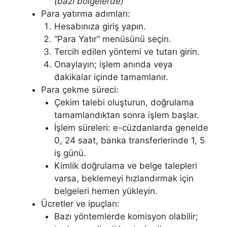
(bazı bölgelerde)
Para yatırma adımları:
Hesabınıza giriş yapın.
“Para Yatır” menüsünü seçin.
Tercih edilen yöntemi ve tutarı girin.
Onaylayın; işlem anında veya
dakikalar içinde tamamlanır.
Para çekme süreci:
Çekim talebi oluşturun, doğrulama
tamamlandıktan sonra işlem başlar.
İşlem süreleri: e-cüzdanlarda genelde
0, 24 saat, banka transferlerinde 1, 5
iş günü.
Kimlik doğrulama ve belge talepleri
varsa, beklemeyi hızlandırmak için
belgeleri hemen yükleyin.
Ücretler ve ipuçları:
Bazı yöntemlerde komisyon olabilir;