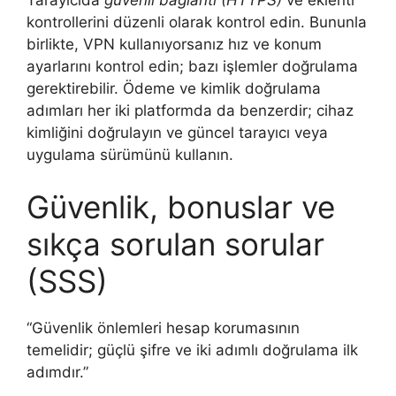
kontrollerini düzenli olarak kontrol edin. Bununla
birlikte, VPN kullanıyorsanız hız ve konum
ayarlarını kontrol edin; bazı işlemler doğrulama
gerektirebilir. Ödeme ve kimlik doğrulama
adımları her iki platformda da benzerdir; cihaz
kimliğini doğrulayın ve güncel tarayıcı veya
uygulama sürümünü kullanın.
Güvenlik, bonuslar ve
sıkça sorulan sorular
(SSS)
“Güvenlik önlemleri hesap korumasının
temelidir; güçlü şifre ve iki adımlı doğrulama ilk
adımdır.”