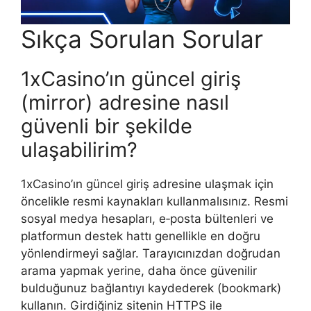
Sıkça Sorulan Sorular
1xCasino’ın güncel giriş
(mirror) adresine nasıl
güvenli bir şekilde
ulaşabilirim?
1xCasino’ın güncel giriş adresine ulaşmak için
öncelikle resmi kaynakları kullanmalısınız. Resmi
sosyal medya hesapları, e‑posta bültenleri ve
platformun destek hattı genellikle en doğru
yönlendirmeyi sağlar. Tarayıcınızdan doğrudan
arama yapmak yerine, daha önce güvenilir
bulduğunuz bağlantıyı kaydederek (bookmark)
kullanın. Girdiğiniz sitenin HTTPS ile