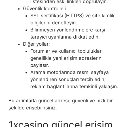
listesinden eski linkleri doğrulayın.
Güvenlik kontrolleri:
SSL sertifikası (HTTPS) ve site kimlik
bilgilerini denetleyin.
Bilinmeyen yönlendirmelere karşı
tarayıcı uyarılarına dikkat edin.
Diğer yollar:
Forumlar ve kullanıcı toplulukları
genellikle yeni erişim adreslerini
paylaşır.
Arama motorlarında resmi sayfaya
yönlendiren sonuçları tercih edin;
reklam bağlantılarına temkinli yaklaşın.
Bu adımlarla güncel adrese güvenli ve hızlı bir
şekilde erişebilirsiniz.
1xcasino güncel erişim