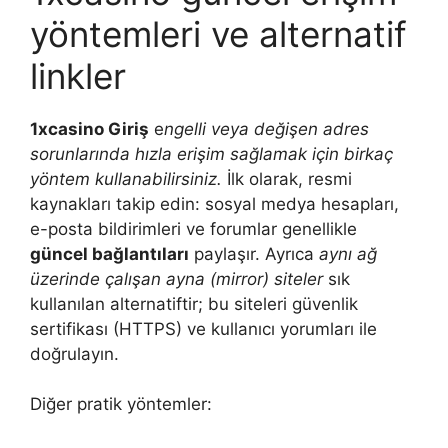
yöntemleri ve alternatif
linkler
1xcasino Giriş
e
ngelli veya değişen adres
sorunlarında hızla erişim sağlamak için birkaç
yöntem kullanabilirsiniz.
İlk olarak, resmi
kaynakları takip edin: sosyal medya hesapları,
e-posta bildirimleri ve forumlar genellikle
güncel bağlantıları
paylaşır. Ayrıca
aynı ağ
üzerinde çalışan ayna (mirror) siteler
sık
kullanılan alternatiftir; bu siteleri güvenlik
sertifikası (HTTPS) ve kullanıcı yorumları ile
doğrulayın.
Diğer pratik yöntemler: