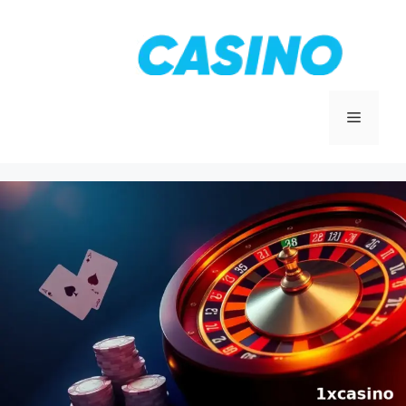
İçeriğe
atla
Menü