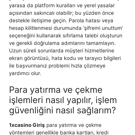
yarasa da platform kuralları ve yerel yasalar
açısından sakıncalı olabilir; bu yüzden önce
destekle iletişime geçin. Parola hatası veya
hesap kilitlenmesi durumunda ‘şifremi unuttum’
seçeneğini kullanarak sıfırlama talebi oluşturun
ve gerekli doğrulama adımlarını tamamlayın.
Uzun süreli sorunlarda müşteri hizmetlerine
ekran görüntüsü, hata kodu ve tarayıcı bilgileri
ile başvurmanız problemi hızla çözmeye
yardımcı olur.
Para yatırma ve çekme
işlemleri nasıl yapılır, işlem
güvenliğini nasıl sağlarım?
1xcasino Giriş
para yatırma ve çekme
yöntemleri genellikle banka kartları, kredi