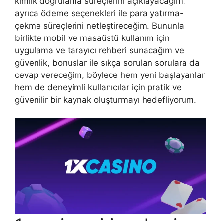
kimlik doğrulama süreçlerini açıklayacağım;
ayrıca ödeme seçenekleri ile para yatırma-
çekme süreçlerini netleştireceğim. Bununla
birlikte mobil ve masaüstü kullanım için
uygulama ve tarayıcı rehberi sunacağım ve
güvenlik, bonuslar ile sıkça sorulan sorulara da
cevap vereceğim; böylece hem yeni başlayanlar
hem de deneyimli kullanıcılar için pratik ve
güvenilir bir kaynak oluşturmayı hedefliyorum.