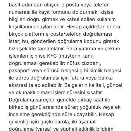
basit adımdan oluşur: e‑posta veya telefon
numarası ile kayıt formunu doldurmak, kişisel
bilgileri doğru girmek ve kabul edilen kullanım
koşullarını onaylamaktır. Hesap açıldıktan sonra
birçok platform e‑posta/telefon doğrulaması
ister; bu, gönderilen doğrulama kodunu girerek
hızlı şekilde tamamlanır. Para yatırma ve çekme
işlemleri için ise KYC (müşterini tanı)
doğrulaması gerekebilir: nüfus cüzdanı,
pasaport veya sürücü belgesi gibi kimlik belgesi
ile adres doğrulaması için fatura veya banka
ekstresi talep edilebilir. Belgelerin kaliteli, güncel
ve okunaklı olması işlem süresini kısaltır.
Doğrulama süreçleri genelde birkaç saat ile
birkaç iş günü arasında sürer; yoğunluk veya ek
inceleme gerektiğinde süre uzayabilir. Hesap
güvenliği için güçlü parola, iki aşamalı
doğrulama (varsa) ve şüpheli etkinlik bildirimi