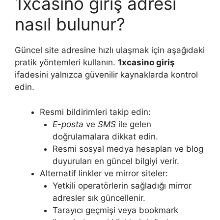
1xcasino giriş adresi
nasıl bulunur?
Güncel site adresine hızlı ulaşmak için aşağıdaki
pratik yöntemleri kullanın.
1xcasino giriş
ifadesini yalnızca güvenilir kaynaklarda kontrol
edin.
Resmi bildirimleri takip edin:
E-posta
ve
SMS
ile gelen
doğrulamalara dikkat edin.
Resmi sosyal medya hesapları ve blog
duyuruları en güncel bilgiyi verir.
Alternatif linkler ve mirror siteler:
Yetkili operatörlerin sağladığı mirror
adresler sık güncellenir.
Tarayıcı geçmişi veya bookmark