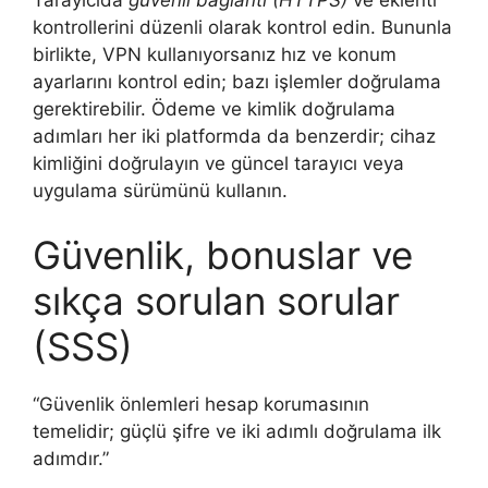
kontrollerini düzenli olarak kontrol edin. Bununla
birlikte, VPN kullanıyorsanız hız ve konum
ayarlarını kontrol edin; bazı işlemler doğrulama
gerektirebilir. Ödeme ve kimlik doğrulama
adımları her iki platformda da benzerdir; cihaz
kimliğini doğrulayın ve güncel tarayıcı veya
uygulama sürümünü kullanın.
Güvenlik, bonuslar ve
sıkça sorulan sorular
(SSS)
“Güvenlik önlemleri hesap korumasının
temelidir; güçlü şifre ve iki adımlı doğrulama ilk
adımdır.”