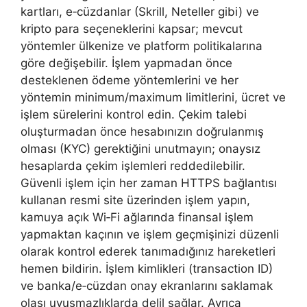
kartları, e‑cüzdanlar (Skrill, Neteller gibi) ve
kripto para seçeneklerini kapsar; mevcut
yöntemler ülkenize ve platform politikalarına
göre değişebilir. İşlem yapmadan önce
desteklenen ödeme yöntemlerini ve her
yöntemin minimum/maximum limitlerini, ücret ve
işlem sürelerini kontrol edin. Çekim talebi
oluşturmadan önce hesabınızın doğrulanmış
olması (KYC) gerektiğini unutmayın; onaysız
hesaplarda çekim işlemleri reddedilebilir.
Güvenli işlem için her zaman HTTPS bağlantısı
kullanan resmi site üzerinden işlem yapın,
kamuya açık Wi‑Fi ağlarında finansal işlem
yapmaktan kaçının ve işlem geçmişinizi düzenli
olarak kontrol ederek tanımadığınız hareketleri
hemen bildirin. İşlem kimlikleri (transaction ID)
ve banka/e‑cüzdan onay ekranlarını saklamak
olası uyuşmazlıklarda delil sağlar. Ayrıca