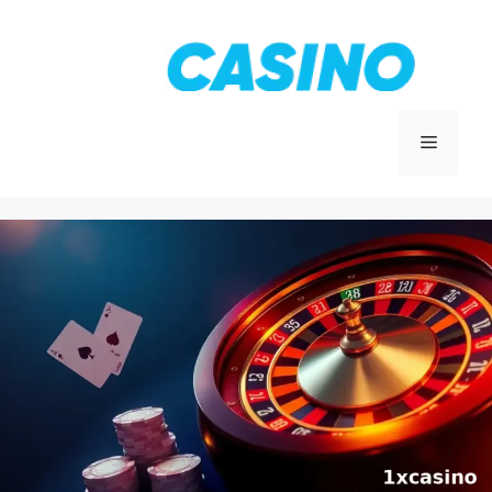
İçeriğe
atla
Menü