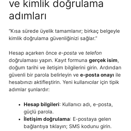
ve kimlik doğrulama
adımları
“Kısa sürede üyelik tamamlanır; birkaç belgeyle
kimlik doğrulama güvenliğinizi sağlar.”
Hesap açarken önce
e-posta
ve
telefon
doğrulaması yapın. Kayıt formuna
gerçek isim
,
doğum tarihi ve iletişim bilgilerini girin. Ardından
güvenli bir parola belirleyin ve
e-posta onayı
ile
hesabınızı aktifleştirin. Yeni kullanıcılar için tipik
adımlar şunlardır:
Hesap bilgileri
: Kullanıcı adı, e-posta,
güçlü parola.
İletişim doğrulama
: E-postaya gelen
bağlantıya tıklayın; SMS kodunu girin.