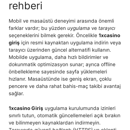
rehberi
Mobil ve masaüstü deneyimi arasında önemli
farklar vardır; bu yüzden
uygulama
ve
tarayıcı
seçeneklerini bilmek gerekir. Öncelikle
1xcasino
giriş
için resmi kaynaktan uygulama indirin veya
tarayıcı üzerinden güncel alternatifi kullanın.
Mobilde uygulama, daha hızlı bildirimler ve
dokunmatik optimizasyon sunar; ayrıca offline
önbellekleme sayesinde sayfa yüklemeleri
hızlanır. Masaüstünde ise geniş ekran, çoklu
pencere ve daha rahat bahis-maç takibi avantaj
sağlar.
1xcasino Giriş
uygulama kurulumunda izinleri
sınırlı tutun, otomatik güncellemeleri açık bırakın
ve bilinmeyen kaynaklardan indirmeyin.
Tarayıcıda
güvenli bağlantı (HTTPS)
ve eklenti