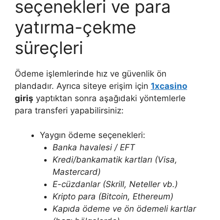
seçenekleri ve para
yatırma-çekme
süreçleri
Ödeme işlemlerinde hız ve güvenlik ön
plandadır. Ayrıca siteye erişim için
1xcasino
giriş
yaptıktan sonra aşağıdaki yöntemlerle
para transferi yapabilirsiniz:
Yaygın ödeme seçenekleri:
Banka havalesi / EFT
Kredi/bankamatik kartları (Visa,
Mastercard)
E-cüzdanlar (Skrill, Neteller vb.)
Kripto para (Bitcoin, Ethereum)
Kapıda ödeme ve ön ödemeli kartlar