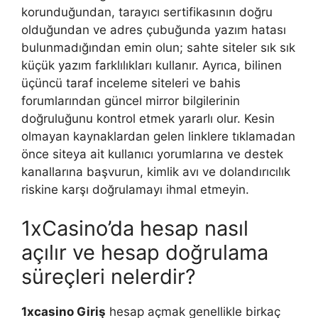
korunduğundan, tarayıcı sertifikasının doğru
olduğundan ve adres çubuğunda yazım hatası
bulunmadığından emin olun; sahte siteler sık sık
küçük yazım farklılıkları kullanır. Ayrıca, bilinen
üçüncü taraf inceleme siteleri ve bahis
forumlarından güncel mirror bilgilerinin
doğruluğunu kontrol etmek yararlı olur. Kesin
olmayan kaynaklardan gelen linklere tıklamadan
önce siteya ait kullanıcı yorumlarına ve destek
kanallarına başvurun, kimlik avı ve dolandırıcılık
riskine karşı doğrulamayı ihmal etmeyin.
1xCasino’da hesap nasıl
açılır ve hesap doğrulama
süreçleri nelerdir?
1xcasino Giriş
hesap açmak genellikle birkaç