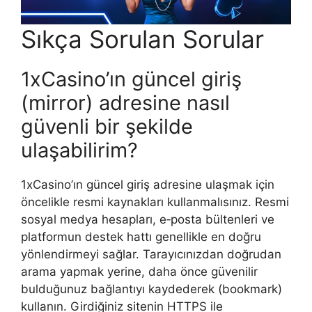
Sıkça Sorulan Sorular
1xCasino’ın güncel giriş
(mirror) adresine nasıl
güvenli bir şekilde
ulaşabilirim?
1xCasino’ın güncel giriş adresine ulaşmak için
öncelikle resmi kaynakları kullanmalısınız. Resmi
sosyal medya hesapları, e‑posta bültenleri ve
platformun destek hattı genellikle en doğru
yönlendirmeyi sağlar. Tarayıcınızdan doğrudan
arama yapmak yerine, daha önce güvenilir
bulduğunuz bağlantıyı kaydederek (bookmark)
kullanın. Girdiğiniz sitenin HTTPS ile