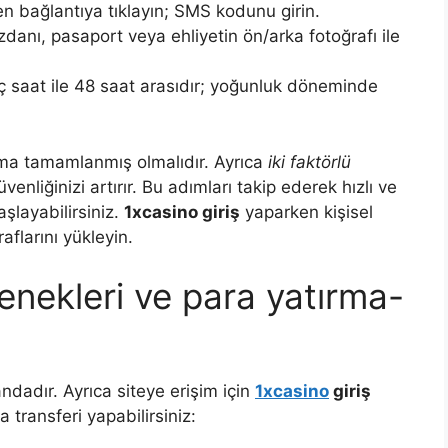
en bağlantıya tıklayın; SMS kodunu girin.
zdanı, pasaport veya ehliyetin ön/arka fotoğrafı ile
aç saat ile 48 saat arasıdır; yoğunluk döneminde
ama tamamlanmış olmalıdır. Ayrıca
iki faktörlü
enliğinizi artırır. Bu adımları takip ederek hızlı ve
şlayabilirsiniz.
1xcasino giriş
yaparken kişisel
raflarını yükleyin.
nekleri ve para yatırma-
dadır. Ayrıca siteye erişim için
1xcasino
giriş
 transferi yapabilirsiniz: