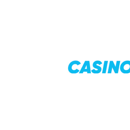
İçeriğe
atla