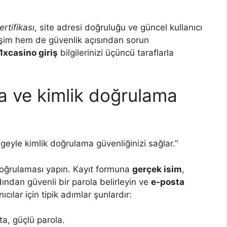
rtifikası
, site adresi doğruluğu ve güncel kullanıcı
rişim hem de güvenlik açısından sorun
1xcasino giriş
bilgilerinizi üçüncü taraflarla
 ve kimlik doğrulama
geyle kimlik doğrulama güvenliğinizi sağlar.”
ğrulaması yapın. Kayıt formuna
gerçek isim
,
rdından güvenli bir parola belirleyin ve
e-posta
nıcılar için tipik adımlar şunlardır:
sta, güçlü parola.