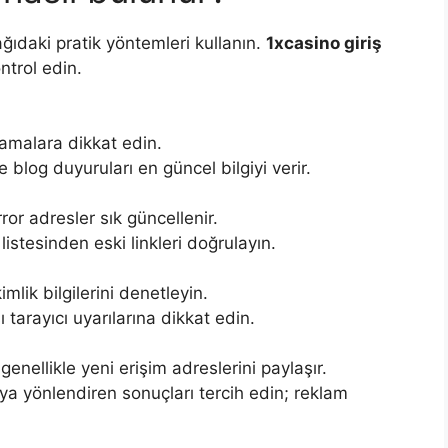
ağıdaki pratik yöntemleri kullanın.
1xcasino giriş
ntrol edin.
amalara dikkat edin.
blog duyuruları en güncel bilgiyi verir.
rror adresler sık güncellenir.
istesinden eski linkleri doğrulayın.
mlik bilgilerini denetleyin.
tarayıcı uyarılarına dikkat edin.
 genellikle yeni erişim adreslerini paylaşır.
a yönlendiren sonuçları tercih edin; reklam