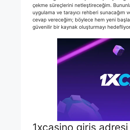
çekme süreçlerini netleştireceğim. Bununla
uygulama ve tarayıcı rehberi sunacağım ve
cevap vereceğim; böylece hem yeni başlaya
güvenilir bir kaynak oluşturmayı hedefliyo
1xcasino giriş adresi