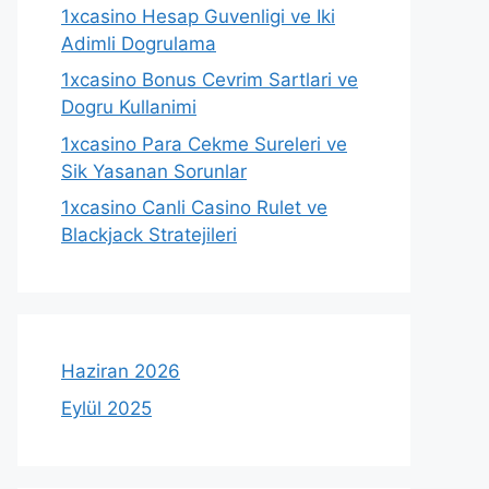
1xcasino Hesap Guvenligi ve Iki
Adimli Dogrulama
1xcasino Bonus Cevrim Sartlari ve
Dogru Kullanimi
1xcasino Para Cekme Sureleri ve
Sik Yasanan Sorunlar
1xcasino Canli Casino Rulet ve
Blackjack Stratejileri
Haziran 2026
Eylül 2025