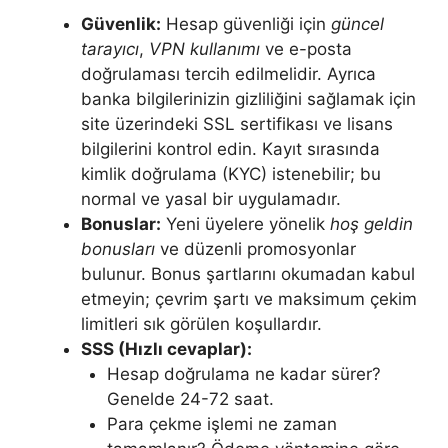
Güvenlik:
Hesap güvenliği için
güncel
tarayıcı
,
VPN kullanımı
ve e-posta
doğrulaması tercih edilmelidir. Ayrıca
banka bilgilerinizin gizliliğini sağlamak için
site üzerindeki SSL sertifikası ve lisans
bilgilerini kontrol edin. Kayıt sırasında
kimlik doğrulama (KYC) istenebilir; bu
normal ve yasal bir uygulamadır.
Bonuslar:
Yeni üyelere yönelik
hoş geldin
bonusları
ve düzenli promosyonlar
bulunur. Bonus şartlarını okumadan kabul
etmeyin; çevrim şartı ve maksimum çekim
limitleri sık görülen koşullardır.
SSS (Hızlı cevaplar):
Hesap doğrulama ne kadar sürer?
Genelde 24-72 saat.
Para çekme işlemi ne zaman