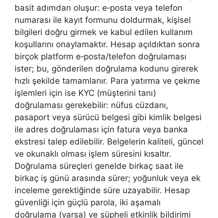
basit adımdan oluşur: e‑posta veya telefon
numarası ile kayıt formunu doldurmak, kişisel
bilgileri doğru girmek ve kabul edilen kullanım
koşullarını onaylamaktır. Hesap açıldıktan sonra
birçok platform e‑posta/telefon doğrulaması
ister; bu, gönderilen doğrulama kodunu girerek
hızlı şekilde tamamlanır. Para yatırma ve çekme
işlemleri için ise KYC (müşterini tanı)
doğrulaması gerekebilir: nüfus cüzdanı,
pasaport veya sürücü belgesi gibi kimlik belgesi
ile adres doğrulaması için fatura veya banka
ekstresi talep edilebilir. Belgelerin kaliteli, güncel
ve okunaklı olması işlem süresini kısaltır.
Doğrulama süreçleri genelde birkaç saat ile
birkaç iş günü arasında sürer; yoğunluk veya ek
inceleme gerektiğinde süre uzayabilir. Hesap
güvenliği için güçlü parola, iki aşamalı
doğrulama (varsa) ve şüpheli etkinlik bildirimi