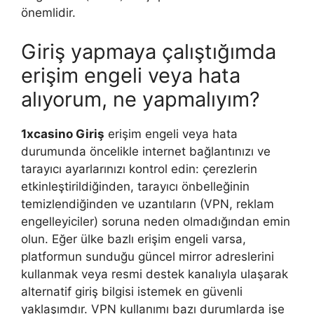
önemlidir.
Giriş yapmaya çalıştığımda
erişim engeli veya hata
alıyorum, ne yapmalıyım?
1xcasino Giriş
erişim engeli veya hata
durumunda öncelikle internet bağlantınızı ve
tarayıcı ayarlarınızı kontrol edin: çerezlerin
etkinleştirildiğinden, tarayıcı önbelleğinin
temizlendiğinden ve uzantıların (VPN, reklam
engelleyiciler) soruna neden olmadığından emin
olun. Eğer ülke bazlı erişim engeli varsa,
platformun sunduğu güncel mirror adreslerini
kullanmak veya resmi destek kanalıyla ulaşarak
alternatif giriş bilgisi istemek en güvenli
yaklaşımdır. VPN kullanımı bazı durumlarda işe