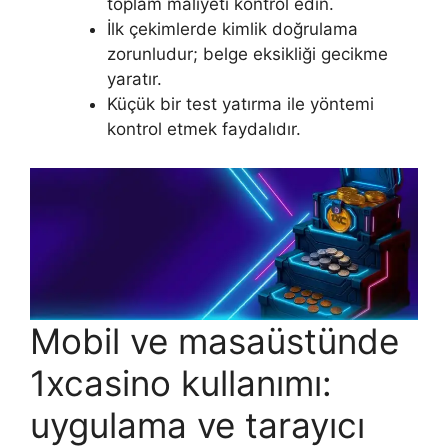
toplam maliyeti kontrol edin.
İlk çekimlerde kimlik doğrulama
zorunludur; belge eksikliği gecikme
yaratır.
Küçük bir test yatırma ile yöntemi
kontrol etmek faydalıdır.
Mobil ve masaüstünde
1xcasino kullanımı:
uygulama ve tarayıcı