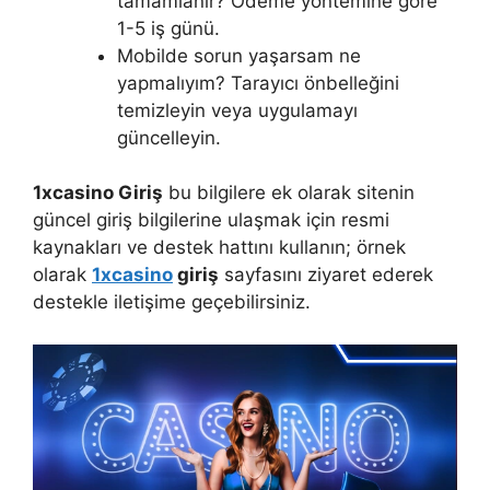
tamamlanır? Ödeme yöntemine göre
1-5 iş günü.
Mobilde sorun yaşarsam ne
yapmalıyım? Tarayıcı önbelleğini
temizleyin veya uygulamayı
güncelleyin.
1xcasino Giriş
bu bilgilere ek olarak sitenin
güncel giriş bilgilerine ulaşmak için resmi
kaynakları ve destek hattını kullanın; örnek
olarak
1xcasino
giriş
sayfasını ziyaret ederek
destekle iletişime geçebilirsiniz.