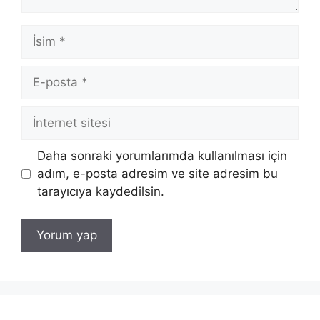
İsim
E-
posta
İnternet
sitesi
Daha sonraki yorumlarımda kullanılması için
adım, e-posta adresim ve site adresim bu
tarayıcıya kaydedilsin.