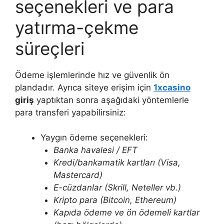
seçenekleri ve para
yatırma-çekme
süreçleri
Ödeme işlemlerinde hız ve güvenlik ön
plandadır. Ayrıca siteye erişim için
1xcasino
giriş
yaptıktan sonra aşağıdaki yöntemlerle
para transferi yapabilirsiniz:
Yaygın ödeme seçenekleri:
Banka havalesi / EFT
Kredi/bankamatik kartları (Visa,
Mastercard)
E-cüzdanlar (Skrill, Neteller vb.)
Kripto para (Bitcoin, Ethereum)
Kapıda ödeme ve ön ödemeli kartlar