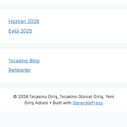
Haziran 2026
Eylül 2025
1xcasino Blog
Rehberler
© 2026 1xcasino Giriş, 1xcasino Güncel Giriş, Yeni
Giriş Adresi
• Built with
GeneratePress