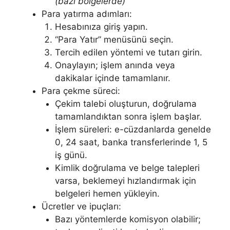
(bazı bölgelerde)
Para yatırma adımları:
Hesabınıza giriş yapın.
“Para Yatır” menüsünü seçin.
Tercih edilen yöntemi ve tutarı girin.
Onaylayın; işlem anında veya
dakikalar içinde tamamlanır.
Para çekme süreci:
Çekim talebi oluşturun, doğrulama
tamamlandıktan sonra işlem başlar.
İşlem süreleri: e-cüzdanlarda genelde
0, 24 saat, banka transferlerinde 1, 5
iş günü.
Kimlik doğrulama ve belge talepleri
varsa, beklemeyi hızlandırmak için
belgeleri hemen yükleyin.
Ücretler ve ipuçları:
Bazı yöntemlerde komisyon olabilir;