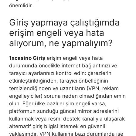
önemlidir.
Giriş yapmaya çalıştığımda
erişim engeli veya hata
alıyorum, ne yapmalıyım?
1xcasino Giriş
erişim engeli veya hata
durumunda öncelikle internet bağlantınızı ve
tarayıcı ayarlarınızı kontrol edin: çerezlerin
etkinleştirildiğinden, tarayıcı önbelleğinin
temizlendiğinden ve uzantıların (VPN, reklam
engelleyiciler) soruna neden olmadığından emin
olun. Eğer ülke bazlı erişim engeli varsa,
platformun sunduğu güncel mirror adreslerini
kullanmak veya resmi destek kanalıyla ulaşarak
alternatif giriş bilgisi istemek en güvenli
yaklaşımdır. VPN kullanımı bazı durumlarda işe