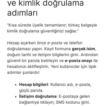
ve kimlik doğrulama
adımları
“Kısa sürede üyelik tamamlanır; birkaç belgeyle
kimlik doğrulama güvenliğinizi sağlar.”
Hesap açarken önce
e-posta
ve
telefon
doğrulaması yapın. Kayıt formuna
gerçek isim
,
doğum tarihi ve iletişim bilgilerini girin. Ardından
güvenli bir parola belirleyin ve
e-posta onayı
ile
hesabınızı aktifleştirin. Yeni kullanıcılar için tipik
adımlar şunlardır:
Hesap bilgileri
: Kullanıcı adı, e-posta,
güçlü parola.
İletişim doğrulama
: E-postaya gelen
bağlantıya tıklayın; SMS kodunu girin.