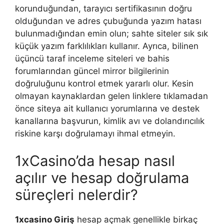
korunduğundan, tarayıcı sertifikasının doğru
olduğundan ve adres çubuğunda yazım hatası
bulunmadığından emin olun; sahte siteler sık sık
küçük yazım farklılıkları kullanır. Ayrıca, bilinen
üçüncü taraf inceleme siteleri ve bahis
forumlarından güncel mirror bilgilerinin
doğruluğunu kontrol etmek yararlı olur. Kesin
olmayan kaynaklardan gelen linklere tıklamadan
önce siteya ait kullanıcı yorumlarına ve destek
kanallarına başvurun, kimlik avı ve dolandırıcılık
riskine karşı doğrulamayı ihmal etmeyin.
1xCasino’da hesap nasıl
açılır ve hesap doğrulama
süreçleri nelerdir?
1xcasino Giriş
hesap açmak genellikle birkaç