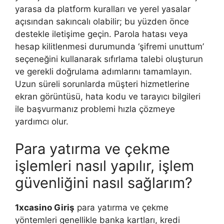
yarasa da platform kuralları ve yerel yasalar
açısından sakıncalı olabilir; bu yüzden önce
destekle iletişime geçin. Parola hatası veya
hesap kilitlenmesi durumunda ‘şifremi unuttum’
seçeneğini kullanarak sıfırlama talebi oluşturun
ve gerekli doğrulama adımlarını tamamlayın.
Uzun süreli sorunlarda müşteri hizmetlerine
ekran görüntüsü, hata kodu ve tarayıcı bilgileri
ile başvurmanız problemi hızla çözmeye
yardımcı olur.
Para yatırma ve çekme
işlemleri nasıl yapılır, işlem
güvenliğini nasıl sağlarım?
1xcasino Giriş
para yatırma ve çekme
yöntemleri genellikle banka kartları, kredi