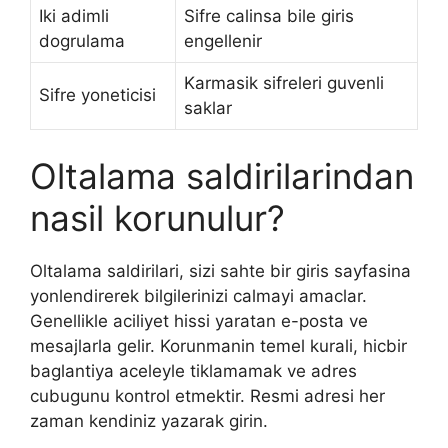
Iki adimli
Sifre calinsa bile giris
dogrulama
engellenir
Karmasik sifreleri guvenli
Sifre yoneticisi
saklar
Oltalama saldirilarindan
nasil korunulur?
Oltalama saldirilari, sizi sahte bir giris sayfasina
yonlendirerek bilgilerinizi calmayi amaclar.
Genellikle aciliyet hissi yaratan e-posta ve
mesajlarla gelir. Korunmanin temel kurali, hicbir
baglantiya aceleyle tiklamamak ve adres
cubugunu kontrol etmektir. Resmi adresi her
zaman kendiniz yazarak girin.