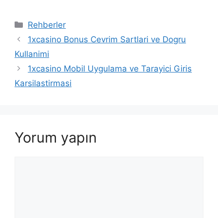
Kategoriler
Rehberler
1xcasino Bonus Cevrim Sartlari ve Dogru
Kullanimi
1xcasino Mobil Uygulama ve Tarayici Giris
Karsilastirmasi
Yorum yapın
Yorum