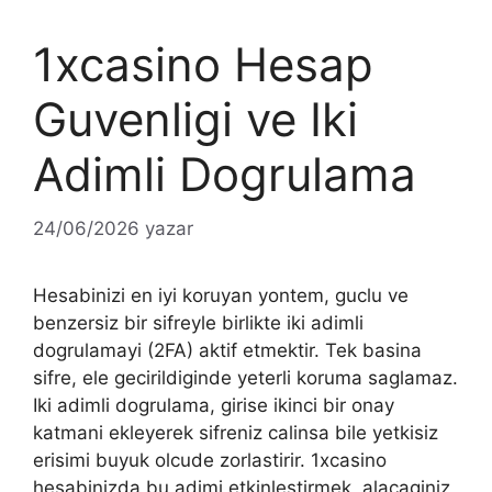
1xcasino Hesap
Guvenligi ve Iki
Adimli Dogrulama
24/06/2026
yazar
Hesabinizi en iyi koruyan yontem, guclu ve
benzersiz bir sifreyle birlikte iki adimli
dogrulamayi (2FA) aktif etmektir. Tek basina
sifre, ele gecirildiginde yeterli koruma saglamaz.
Iki adimli dogrulama, girise ikinci bir onay
katmani ekleyerek sifreniz calinsa bile yetkisiz
erisimi buyuk olcude zorlastirir. 1xcasino
hesabinizda bu adimi etkinlestirmek, alacaginiz