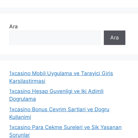
Ara
Ara
1xcasino Mobil Uygulama ve Tarayici Giris
Karsilastirmasi
1xcasino Hesap Guvenligi ve Iki Adimli
Dogrulama
1xcasino Bonus Cevrim Sartlari ve Dogru
Kullanimi
1xcasino Para Cekme Sureleri ve Sik Yasanan
Sorunlar