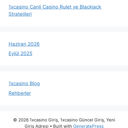
1xcasino Canli Casino Rulet ve Blackjack
Stratejileri
Haziran 2026
Eylül 2025
1xcasino Blog
Rehberler
© 2026 1xcasino Giriş, 1xcasino Güncel Giriş, Yeni
Giriş Adresi
• Built with
GeneratePress