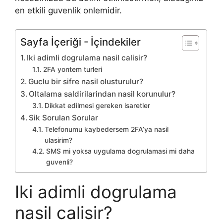
en etkili guvenlik onlemidir.
Sayfa İçeriği - İçindekiler
Iki adimli dogrulama nasil calisir?
2FA yontem turleri
Guclu bir sifre nasil olusturulur?
Oltalama saldirilarindan nasil korunulur?
Dikkat edilmesi gereken isaretler
Sik Sorulan Sorular
Telefonumu kaybedersem 2FA’ya nasil
ulasirim?
SMS mi yoksa uygulama dogrulamasi mi daha
guvenli?
Iki adimli dogrulama
nasil calisir?